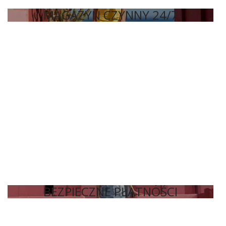
MAGAZYN CZYNNY 24/7
BEZPIECZNE PŁATNOŚCI