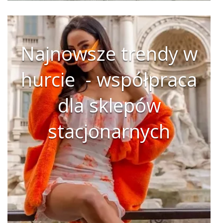
Najnowsze trendy w
hurcie - współpraca
dla sklepów
stacjonarnych