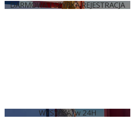
DARMOWA I SZYBKA REJESTRACJA
WYSYŁKA w 24H