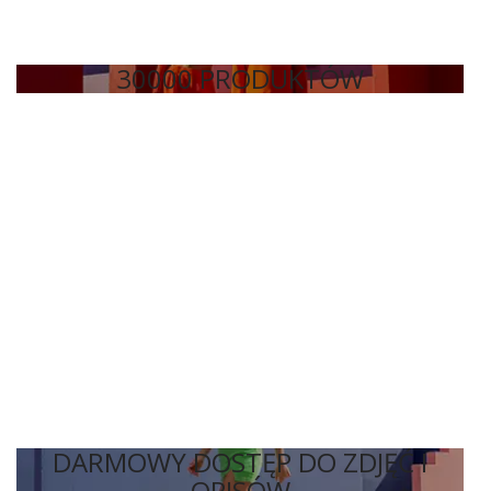
30000 PRODUKTÓW
DARMOWY DOSTĘP DO ZDJĘĆ I
OPISÓW