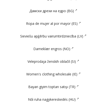
Дамски дрехи на едро (BG)
Ropa de mujer al por mayor (ES)
Sieviešu apģērbu vairumtirdzniecība (LV)
Dameklær engros (NO)
Veleprodaja ženskih oblačil (SI)
Women's clothing wholesale (IE)
Bayan giyim toptan satışı (TR)
Női ruha nagykereskedés (HU)