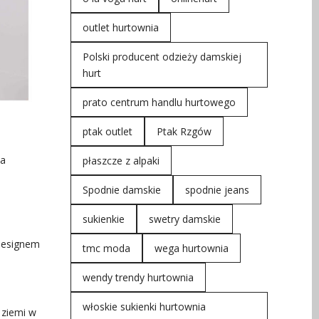
outlet hurtownia
Polski producent odzieży damskiej
hurt
prato centrum handlu hurtowego
ptak outlet
Ptak Rzgów
a
płaszcze z alpaki
Spodnie damskie
spodnie jeans
sukienkie
swetry damskie
designem
tmc moda
wega hurtownia
wendy trendy hurtownia
włoskie sukienki hurtownia
 ziemi w