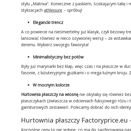
stylu „Matrixa”. Koniecznie z paskiem, ściskającym talię 
stylizacjach
athleisure
– spróbuj!
Elegancki trencz
A co powiecie na nieśmiertelny już klasyk, czyli beżowy
lansować również w nieco ożywionej wersji – ze wstawkami
denimu. Wybierz swojego faworyta!
Minimalistyczny bez połów
Były już marynarki bez klap, więc czas i na płaszcze w du
fasonie, z biżuteryjnymi guzikami i o mega luźnym kroju. 
W mocnym kolorze
Hurtownia płaszczy na wiosnę
nie obyłaby się również bez
płaszczykach (zwłaszcza w odcieniach fuksjowego różu i t
garniturowych zestawień. Polecamy dobrać do nich ident
Hurtownia płaszczy Factoryprice.eu
Korzystne ceny to nie jedyne, co ma do zaoferowania na