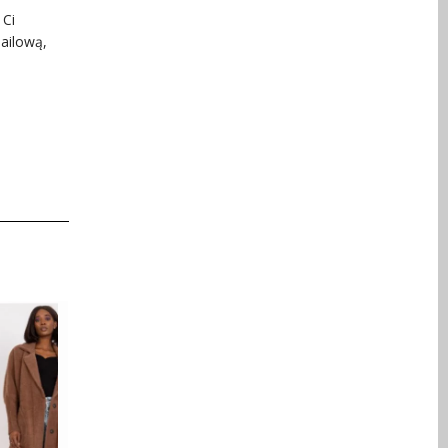
 Ci
ailową,