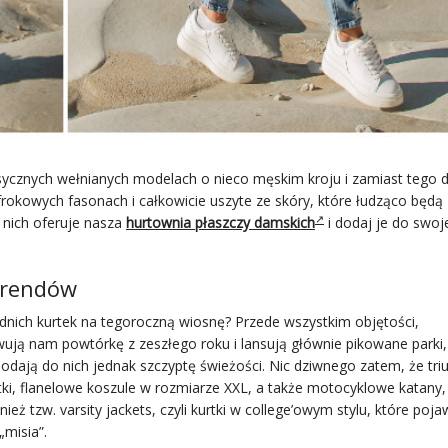
ycznych wełnianych modelach o nieco męskim kroju i zamiast tego 
lafrokowych fasonach i całkowicie uszyte ze skóry, które łudząco będą
z nich oferuje nasza
hurtownia płaszczy damskich
i dodaj je do swo
 trendów
nich kurtek na tegoroczną wiosnę? Przede wszystkim objętości,
wują nam powtórkę z zeszłego roku i lansują głównie pikowane parki,
odają do nich jednak szczyptę świeżości. Nic dziwnego zatem, że tri
ki, flanelowe koszule w rozmiarze XXL, a także motocyklowe katany,
ież tzw. varsity jackets, czyli kurtki w college’owym stylu, które poja
„misia”.