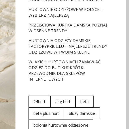
HURTOWNIE ODZIEŻOWE W POLSCE –
WYBIERZ NAJLEPSZĄ
PRZEJŚCIOWA KURTKA DAMSKA POZNAJ
WIOSENNE TRENDY
HURTOWNIA ODZIEŻY DAMSKIEJ
FACTORYPRICE.EU – NAJLEPSZE TRENDY
ODZIEŻOWE W TWOIM SKLEPIE
W JAKICH HURTOWNIACH ZAMAWIAĆ
ODZIEŻ DO BUTIKU? KRÓTKI
PRZEWODNIK DLA SKLEPÓW
INTERNETOWYCH
24hurt
asg hurt
beta
beta plus hurt
bluzy damskie
bolonia hurtownie odzieżowe