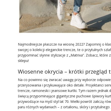
Najmodniejsze płaszcze na wiosnę 2022? Zapomnij o klas
swojej o kolekcji eleganckie trencze, te o przytulnych sz
przypominać słynne stylizacje z „Matrixa”. Zobacz, które 
sklepu!
Wiosenne okrycia – krótki przegląd
Na co powinno się zwracać uwagę przy wyborze odpowied
przerysowania i przykuwające oko detale. Projektanci ser
trencze, ramoneski i jeansowe kurtki. Tym razem jednak d
święcą przypominające gigantyczne puchowe śpiwory kurt
przywodzące na myśl styl lat 70. Wielki powrót zaliczą równ
paru różnych wydaniach – z ortalionu, skóry i przytulnego 