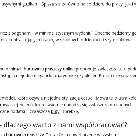
i masywnymi guzikami. Spiszą się zarówno na co dzień,
do pracy
, jak i 
 trencz z pagonami i w minimalistycznym wydaniu? Obecnie będziemy g
 z kontrastujących tkanin, w szalonych odcieniach i szyte całkowicie
chu minimal.
Hurtownia płaszczy online
proponuje zwłaszcza te o pu
Zastąpią niejedną elegancką marynarkę czy blezer. Prosto i ze smakie
 modeli, które ożywią niejedną stylizację casual. Mowa tu o ultra ko
rawiastej zieleni), które świetnie nadadzą się zwłaszcza do nudnych
yczne dodatki – zwłaszcza
buty
i torebkę.
 – dlaczego warto z nami współpracować?
sza
hurtownia płaszczy
. To także, a nawet przede wszystkim: