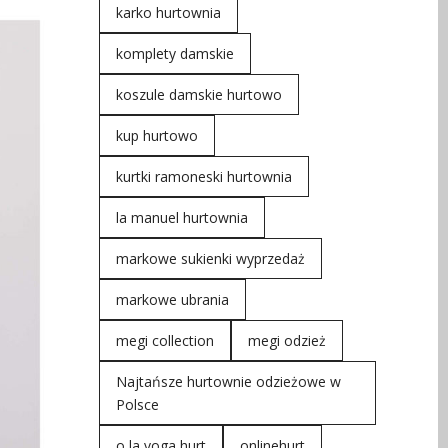
karko hurtownia
komplety damskie
koszule damskie hurtowo
kup hurtowo
kurtki ramoneski hurtownia
la manuel hurtownia
markowe sukienki wyprzedaż
markowe ubrania
megi collection
megi odzież
Najtańsze hurtownie odzieżowe w
Polsce
o la voga hurt
onlinehurt