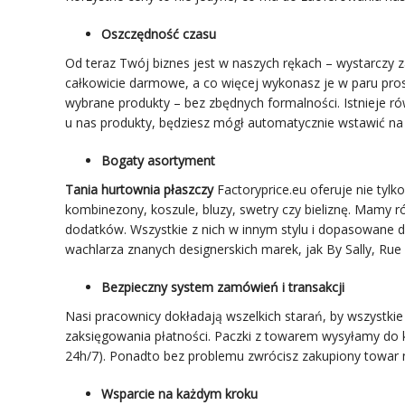
Oszczędność czasu
Od teraz Twój biznes jest w naszych rękach – wystarczy za
całkowicie darmowe, a co więcej wykonasz je w paru pro
wybrane produkty – bez zbędnych formalności. Istnieje ró
u nas produkty, będziesz mógł automatycznie wstawić na
Bogaty
asortyment
Tania hurtownia płaszczy
Factoryprice.eu oferuje nie tylk
kombinezony, koszule, bluzy, swetry czy bieliznę. Mamy r
dodatków. Wszystkie z nich w innym stylu i dopasowane do
wachlarza znanych designerskich marek, jak By Sally, Rue
Bezpieczny system zamówień i transakcji
Nasi pracownicy dokładają wszelkich starań, by wszystk
zaksięgowania płatności. Paczki z towarem wysyłamy do 
24h/7). Ponadto bez problemu zwrócisz zakupiony towar n
Wsparcie na każdym kroku