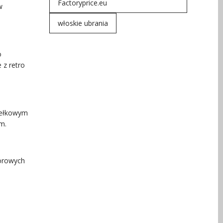
Factoryprice.eu
w
włoskie ubrania
o
 z retro
dełkowym
m.
lorowych