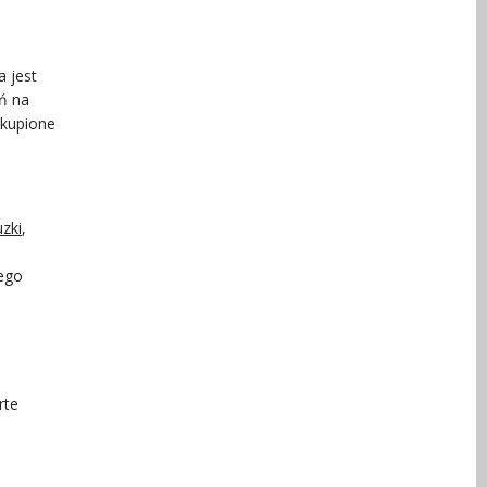
a jest
ń na
 kupione
uzki
,
iego
rte