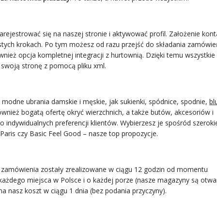
rejestrować się na naszej stronie i aktywować profil. Założenie kont
stych krokach. Po tym możesz od razu przejść do składania zamówie
wnież opcja kompletnej integracji z hurtownią. Dzięki temu wszystkie
 swoją stronę z pomocą pliku xml.
o modne ubrania damskie i męskie, jak sukienki, spódnice, spodnie,
bl
ównież bogatą ofertę okryć wierzchnich, a także butów, akcesoriów i
 indywidualnych preferencji klientów. Wybierzesz je spośród szerok
 Paris czy Basic Feel Good – nasze top propozycje.
ie zamówienia zostały zrealizowane w ciągu 12 godzin od momentu
każdego miejsca w Polsce i o każdej porze (nasze magazyny są otwa
a nasz koszt w ciągu 1 dnia (bez podania przyczyny).