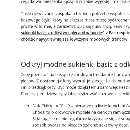
wyjątkowa mieszanka łącząca w sobie wygodę i minimalizm
Takie rozwiązanie zaspokaja też inną potrzebę współcze
bazowego stylu, który na dłuższą metę może być trochę 
proste w formie, a zarazem bojąc się nudy chcą, żeby czy
sukienki basic z odkrytymi plecami w hurcie
z Factorypric
chodzić najwytrawniejsze łowczynie modowych trendów.
Odkryj modne sukienki basic z od
Żeby pozostać na bieżąco z modnymi trendami z hurtown
pleców. Z dostępnej oferty wybrali je specjaliści ds. hu
inni przedsiębiorcy. Być może dzięki temu sam wejdziesz
Pamiętaj, że dziewczyny lubią stylizować bazowe sukienk
SUKIENKA
LACE UP
– pierwsze na liście letnich hit
Chodzi tu o ołówkowe modele na cienkich ramiączk
Składają się na nie regularnie krzyżujące się ze s
sposób tworzą na plecach szalenie seksowny detal,