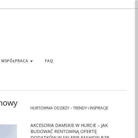
WSPÓŁPRACA
FAQ
 nowy
HURTOWNIA ODZIEŻY – TRENDY i INSPIRACJE
AKCESORIA DAMSKIE W HURCIE – JAK
BUDOWAĆ RENTOWNĄ OFERTĘ
DODATKÓW W SKLEPIE FASHION B2B