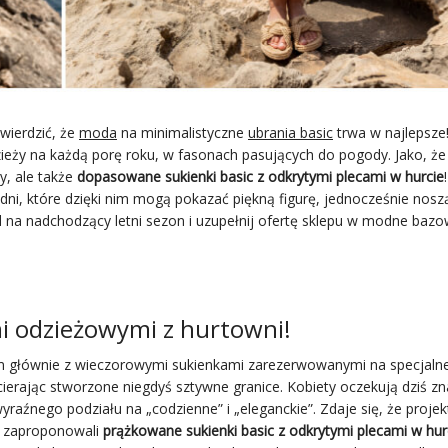
ierdzić, że
moda
na minimalistyczne
ubrania basic
trwa w najlepsze
zieży na każdą porę roku, w fasonach pasujących do pogody. Jako, że 
ty, ale także
dopasowane
sukienki basic z odkrytymi plecami w hurcie
 dni, które dzięki nim mogą pokazać piękną figurę, jednocześnie nosz
 na nadchodzący letni sezon i uzupełnij ofertę sklepu w modne baz
mi odzieżowymi z hurtowni!
m głównie z wieczorowymi sukienkami zarezerwowanymi na specjalne
acierając stworzone niegdyś sztywne granice. Kobiety oczekują dziś zn
raźnego podziału na „codzienne” i „eleganckie”. Zdaje się, że projek
io zaproponowali
prążkowane sukienki basic z odkrytymi plecami w hur