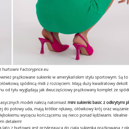
 hurtowni Factoryprice.eu
ież prążkowane sukienki w amerykańskim stylu sportowym. Są to
łówkową spódnicą midi z rozcięciem. Mają duży kwadratowy dekolt 
emu od tyłu wyglądają jak dwuczęściowy prążkowany komplet ze spódn
asycznych modeli należą natomiast
mini sukienki basic z odkrytymi 
ej do połowy uda, mają krótkie rękawy, ołówkowy krój oraz wiązanie
głębokiemu wycięciu kończącemu się nieco ponad lędźwiami. Idealnie 
ym detalem!
to z hurtowni jest przylegająca do ciała sukienka prążkowana z pl