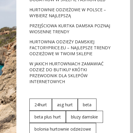
HURTOWNIE ODZIEŻOWE W POLSCE –
WYBIERZ NAJLEPSZĄ
PRZEJŚCIOWA KURTKA DAMSKA POZNAJ
WIOSENNE TRENDY
HURTOWNIA ODZIEŻY DAMSKIEJ
FACTORYPRICE.EU – NAJLEPSZE TRENDY
ODZIEŻOWE W TWOIM SKLEPIE
W JAKICH HURTOWNIACH ZAMAWIAĆ
ODZIEŻ DO BUTIKU? KRÓTKI
PRZEWODNIK DLA SKLEPÓW
INTERNETOWYCH
24hurt
asg hurt
beta
beta plus hurt
bluzy damskie
bolonia hurtownie odzieżowe