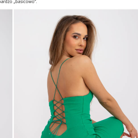
bardzo „basicowo”.