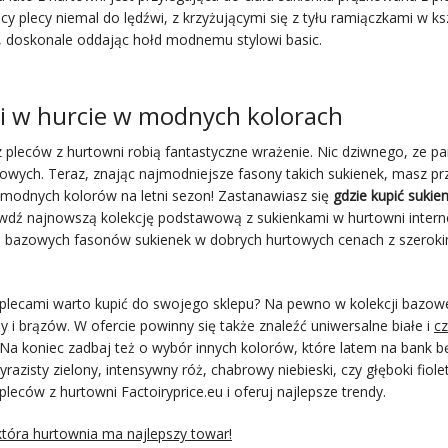
y plecy niemal do lędźwi, z krzyżującymi się z tyłu ramiączkami w ks
wo, doskonale oddając hołd modnemu stylowi basic.
mi w hurcie w modnych kolorach
pleców z hurtowni robią fantastyczne wrażenie. Nic dziwnego, ze pa
eżowych. Teraz, znając najmodniejsze fasony takich sukienek, masz p
 modnych kolorów na letni sezon! Zastanawiasz się
gdzie kupić sukien
wdź najnowszą kolekcję podstawową z sukienkami w hurtowni inter
ych bazowych fasonów sukienek w dobrych hurtowych cenach z szerok
 plecami warto kupić do swojego sklepu? Na pewno w kolekcji bazowe
 i brązów. W ofercie powinny się także znaleźć uniwersalne białe i
c
 Na koniec zadbaj też o wybór innych kolorów, które latem na bank b
razisty zielony, intensywny róż, chabrowy niebieski, czy głęboki fiole
eców z hurtowni Factoiryprice.eu i oferuj najlepsze trendy.
która hurtownia ma najlepszy towar!