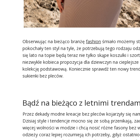
Obserwując na bieżąco branżę
fashion
śmiało możemy stw
pokochały ten styl na tyle, że potrzebują tego rodzaju od
się lato na topie będą teraz nie tylko skąpe koszulki i szor
niezwykle kobieca propozycja dla dziewczyn na cieplejsze
kolekcję podstawową. Koniecznie sprawdź ten nowy trend
sukienki bez pleców.
Bądź na bieżąco z letnimi trenda
Przez dekady modne kreacje bez pleców kojarzyły się na
Dzisiaj style i tendencje mocno się ze sobą przenikają, z
więcej wolności w modzie i chcą nosić różne fasony bez wy
odzieży coraz lepiej rozumieją ich potrzeby, gdyż ostatn