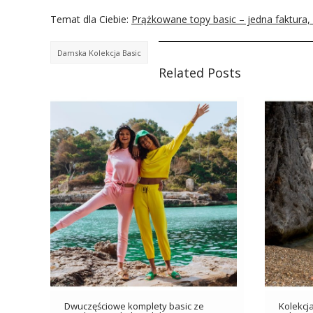
Temat dla Ciebie:
Prążkowane topy basic – jedna faktura,
Damska Kolekcja Basic
Related Posts
Dwuczęściowe komplety basic ze
Kolekcja