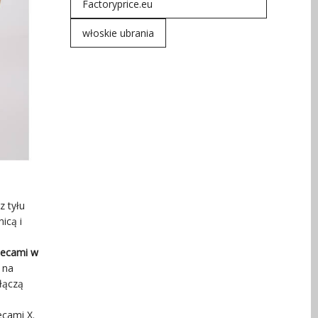
Factoryprice.eu
włoskie ubrania
z tyłu
icą i
plecami w
 na
łączą
ecami X.