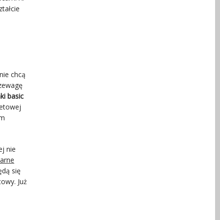
ztałcie
nie chcą
rzewagę
ki basic
netowej
im
j nie
zarne
ędą się
towy. Już