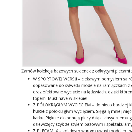
Zamów kolekcję bazowych sukienek z odkrytymi plecami z
W SPORTOWEJ WERSJI – ciekawym pomysłem są równ
dopasowane do sylwetki modele na ramiączkach z o
oraz efektowne wycięcie na lędźwiach, dzięki któr
topem. Must have w sklepie!
Z PÓŁOKRĄGŁYM WYCIĘCIEM – do nieco bardziej kl
hurcie
z półokrągłym wycięciem. Sięgają mniej więc
karku. Pięknie eksponują plecy dzięki klasycznemu 
dziewczęcy szyk ze stylem bazowym i spektakularn
Z PLECAMI X – kolejnym wartym uwagi modelem na la