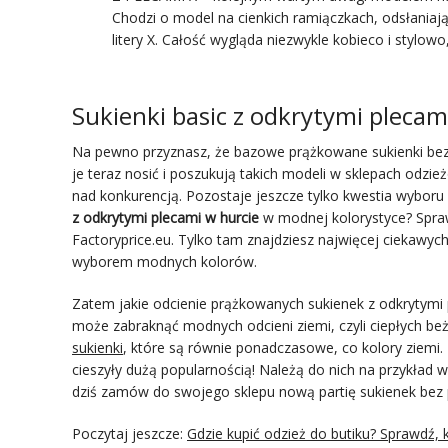
Chodzi o model na cienkich ramiączkach, odsłaniając
litery X. Całość wygląda niezwykle kobieco i stylo
Sukienki basic z odkrytymi pleca
Na pewno przyznasz, że bazowe prążkowane sukienki bez 
je teraz nosić i poszukują takich modeli w sklepach odzi
nad konkurencją. Pozostaje jeszcze tylko kwestia wyboru
z odkrytymi plecami w hurcie
w modnej kolorystyce? Spra
Factoryprice.eu. Tylko tam znajdziesz najwięcej ciekaw
wyborem modnych kolorów.
Zatem jakie odcienie prążkowanych sukienek z odkrytymi
może zabraknąć modnych odcieni ziemi, czyli ciepłych beży
sukienki
, które są równie ponadczasowe, co kolory ziemi.
cieszyły dużą popularnością! Należą do nich na przykład wy
dziś zamów do swojego sklepu nową partię sukienek bez pl
Poczytaj jeszcze:
Gdzie kupić odzież do butiku? Sprawdź, 