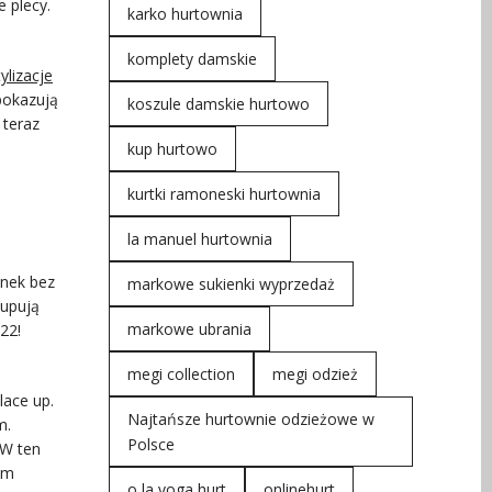
 plecy.
karko hurtownia
komplety damskie
tylizacje
pokazują
koszule damskie hurtowo
 teraz
kup hurtowo
kurtki ramoneski hurtownia
la manuel hurtownia
enek bez
markowe sukienki wyprzedaż
kupują
markowe ubrania
22!
megi collection
megi odzież
lace up.
Najtańsze hurtownie odzieżowe w
m.
Polsce
 W ten
em
o la voga hurt
onlinehurt