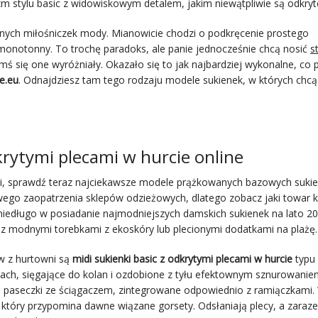
 stylu basic z widowiskowym detalem, jakim niewątpliwie są odkryte
snych miłośniczek mody. Mianowicie chodzi o podkręcenie prostego
monotonny. To trochę paradoks, ale panie jednocześnie chcą nosić
s
mś się one wyróżniały. Okazało się to jak najbardziej wykonalne, co 
e.eu
. Odnajdziesz tam tego rodzaju modele sukienek, w których chcą
krytymi plecami w hurcie online
i, sprawdź teraz najciekawsze modele prążkowanych bazowych suki
rtowego zaopatrzenia sklepów odzieżowych, dlatego zobacz jaki towar 
 niedługo w posiadanie najmodniejszych damskich sukienek na lato 20
i z modnymi torebkami z ekoskóry lub plecionymi dodatkami na plażę.
ów z hurtowni są
midi sukienki basic z odkrytymi plecami w hurcie
typu 
ach, sięgające do kolan i ozdobione z tyłu efektownym sznurowanie
obą paseczki ze ściągaczem, zintegrowane odpowiednio z ramiączkami.
 który przypomina dawne wiązane gorsety. Odsłaniają plecy, a zaraz