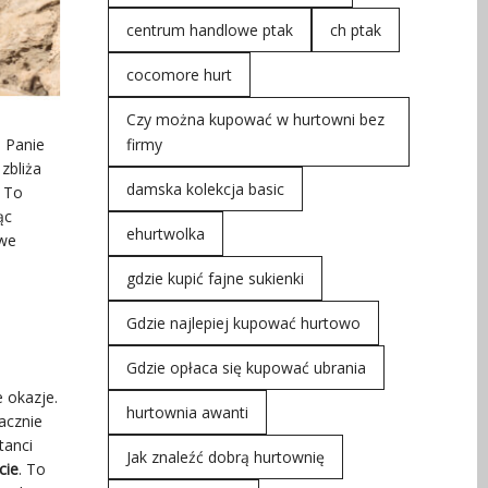
centrum handlowe ptak
ch ptak
cocomore hurt
Czy można kupować w hurtowni bez
firmy
! Panie
zbliża
damska kolekcja basic
! To
ąc
ehurtwolka
owe
gdzie kupić fajne sukienki
Gdzie najlepiej kupować hurtowo
Gdzie opłaca się kupować ubrania
 okazje.
hurtownia awanti
acznie
tanci
Jak znaleźć dobrą hurtownię
cie
. To