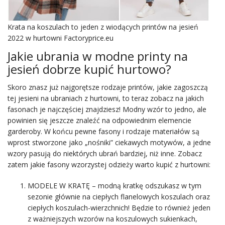
Krata na koszulach to jeden z wiodących printów na jesień
2022 w hurtowni Factoryprice.eu
Jakie ubrania w modne printy na
jesień dobrze kupić hurtowo?
Skoro znasz już najgorętsze rodzaje printów, jakie zagoszczą
tej jesieni na ubraniach z hurtowni, to teraz zobacz na jakich
fasonach je najczęściej znajdziesz! Modny wzór to jedno, ale
powinien się jeszcze znaleźć na odpowiednim elemencie
garderoby. W końcu pewne fasony i rodzaje materiałów są
wprost stworzone jako „nośniki” ciekawych motywów, a jedne
wzory pasują do niektórych ubrań bardziej, niż inne. Zobacz
zatem jakie fasony wzorzystej odzieży warto kupić z hurtowni:
MODELE W KRATĘ – modną kratkę odszukasz w tym
sezonie głównie na ciepłych flanelowych koszulach oraz
ciepłych koszulach-wierzchnich! Będzie to również jeden
z ważniejszych wzorów na koszulowych sukienkach,