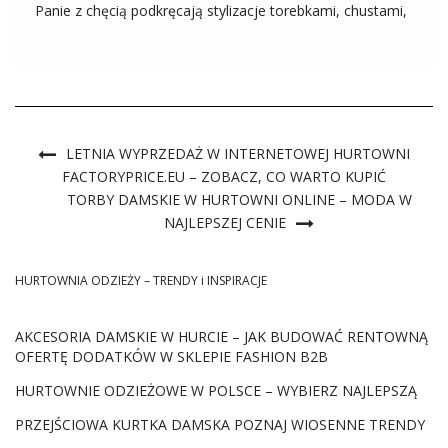
Panie z chęcią podkręcają stylizacje torebkami, chustami,
a także modnymi portfelami, które stanowią przy tym
praktyczny dodatek! Poradzimy Ci gdzie kupić
najmodniejsze portfele damskie w hurcie w ciekawych
wzorach i kolorach stworzonych do […]
LETNIA WYPRZEDAŻ W INTERNETOWEJ HURTOWNI
FACTORYPRICE.EU – ZOBACZ, CO WARTO KUPIĆ
TORBY DAMSKIE W HURTOWNI ONLINE – MODA W
NAJLEPSZEJ CENIE
HURTOWNIA ODZIEŻY – TRENDY i INSPIRACJE
AKCESORIA DAMSKIE W HURCIE – JAK BUDOWAĆ RENTOWNĄ
OFERTĘ DODATKÓW W SKLEPIE FASHION B2B
HURTOWNIE ODZIEŻOWE W POLSCE – WYBIERZ NAJLEPSZĄ
PRZEJŚCIOWA KURTKA DAMSKA POZNAJ WIOSENNE TRENDY