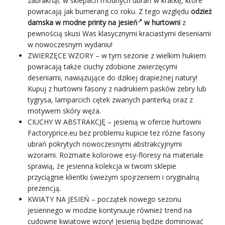
zabraknąć w sklepach modnych ubrań w kratkę, które
powracają jak bumerang co roku. Z tego względu
odzież
damska w
modne printy na jesień
w hurtowni
z
pewnością skusi Was klasycznymi kraciastymi deseniami
w nowoczesnym wydaniu!
ZWIERZĘCE WZORY – w tym sezonie z wielkim hukiem
powracają także ciuchy zdobione zwierzęcymi
deseniami, nawiązujące do dzikiej drapieżnej natury!
Kupuj z hurtowni fasony z nadrukiem pasków zebry lub
tygrysa, lamparcich cętek zwanych panterką oraz z
motywem skóry węża.
CIUCHY W ABSTRAKCJĘ – jesienią w ofercie hurtowni
Factoryprice.eu bez problemu kupicie też różne fasony
ubrań pokrytych nowoczesnymi abstrakcyjnymi
wzorami. Rozmaite kolorowe esy-floresy na materiale
sprawią, że jesienna kolekcja w twoim sklepie
przyciągnie klientki świeżym spojrzeniem i oryginalną
prezencją.
KWIATY
NA JESIEŃ – początek nowego sezonu
jesiennego w modzie kontynuuje również trend na
cudowne kwiatowe wzory! Jesienią będzie dominować