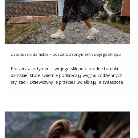
Listonoszki damskie – poszerz asortyment swojego sklepu
Poszerz asortyment swojego sklepu o modne torebki
damskie, które świetnie podkręcają wygląd codziennych
stylizacji! Dziewczyny je przecież uwielbiają, a zwłaszcza
słynne listonoszki, czyli małe torebki z długim paskiem do
przewieszenia przez ramię. Znajdź najbardziej stylowe
listonoszki damskie w hurtowni online i zobacz, dlaczego
warto je […]