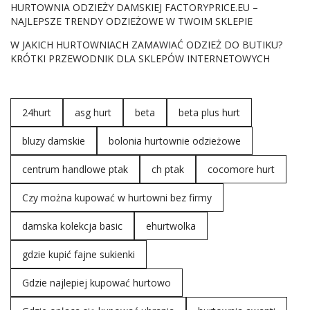
HURTOWNIA ODZIEŻY DAMSKIEJ FACTORYPRICE.EU –
NAJLEPSZE TRENDY ODZIEŻOWE W TWOIM SKLEPIE
W JAKICH HURTOWNIACH ZAMAWIAĆ ODZIEŻ DO BUTIKU?
KRÓTKI PRZEWODNIK DLA SKLEPÓW INTERNETOWYCH
24hurt
asg hurt
beta
beta plus hurt
bluzy damskie
bolonia hurtownie odzieżowe
centrum handlowe ptak
ch ptak
cocomore hurt
Czy można kupować w hurtowni bez firmy
damska kolekcja basic
ehurtwolka
gdzie kupić fajne sukienki
Gdzie najlepiej kupować hurtowo