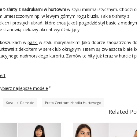
e t-shirty z nadrukami w hurtowni
w stylu minimalistycznym. Chodzi o
em umieszczonym np. w lewym górnym rogu
bluzki
. Takie t-shirty z
kich i prostych ubrań, które chcą jakoś pogodzić styl basic z modny
ie stanowią ciekawy akcent wyróżniający.
 koszulkach w
paski
w stylu marynarskim! Jako dobrze zaopatrzony d
hurtowni
z dekoltem w serek lub okrągłym. Hitem są zwłaszcza białe ko
kacyjnego nadmorskiego kurortu. Zamów te hity już teraz w hurcie i p
ert
ybierz najlepsze modele
Koszulki Damskie
Prato Centrum Handlu Hurtowego
Related Po