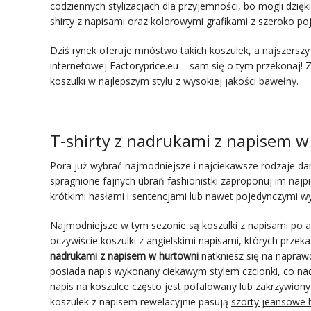
codziennych stylizacjach dla przyjemności, bo mogli dzięk
shirty z napisami oraz kolorowymi grafikami z szeroko p
Dziś rynek oferuje mnóstwo takich koszulek, a najszerszy
internetowej Factoryprice.eu – sam się o tym przekonaj!
koszulki w najlepszym stylu z wysokiej jakości bawełny.
T-shirty z nadrukami z napisem w
Pora już wybrać najmodniejsze i najciekawsze rodzaje d
spragnione fajnych ubrań fashionistki zaproponuj im najp
krótkimi hasłami i sentencjami lub nawet pojedynczymi w
Najmodniejsze w tym sezonie są koszulki z napisami po an
oczywiście koszulki z angielskimi napisami, których przek
nadrukami z napisem w hurtowni
natkniesz się na napraw
posiada napis wykonany ciekawym stylem czcionki, co nad
napis na koszulce często jest pofalowany lub zakrzywiony
koszulek z napisem rewelacyjnie pasują
szorty jeansowe h