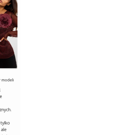
r modeli
k
e
znych.
 tylko
 ale