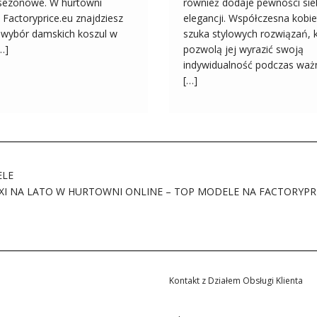
 sezonowe. W hurtowni
również dodaje pewności sieb
 Factoryprice.eu znajdziesz
elegancji. Współczesna kobie
i wybór damskich koszul w
szuka stylowych rozwiązań, 
[…]
pozwolą jej wyrazić swoją
indywidualność podczas waż
[…]
ELE
XI NA LATO W HURTOWNI ONLINE – TOP MODELE NA FACTORYPRI
Kontakt z Działem Obsługi Klienta