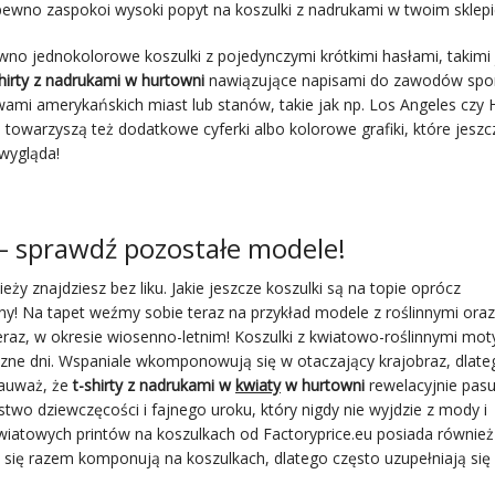
wno zaspokoi wysoki popyt na koszulki z nadrukami w twoim sklepi
o jednokolorowe koszulki z pojedynczymi krótkimi hasłami, takimi 
shirty z nadrukami w hurtowni
nawiązujące napisami do zawodów spo
azwami amerykańskich miast lub stanów, takie jak np. Los Angeles czy
owarzyszą też dodatkowe cyferki albo kolorowe grafiki, które jeszc
 wygląda!
– sprawdź pozostałe modele!
ży znajdziesz bez liku. Jakie jeszcze koszulki są na topie oprócz
y! Na tapet weźmy sobie teraz na przykład modele z roślinnymi oraz
eraz, w okresie wiosenno-letnim! Koszulki z kwiatowo-roślinnymi mo
neczne dni. Wspaniale wkomponowują się w otaczający krajobraz, dlate
Zauważ, że
t-shirty z nadrukami w
kwiaty
w hurtowni
rewelacyjnie pasu
two dziewczęcości i fajnego uroku, który nigdy nie wyjdzie z mody i
wiatowych printów na koszulkach od Factoryprice.eu posiada również
się razem komponują na koszulkach, dlatego często uzupełniają się