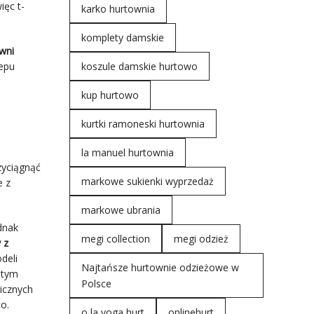
ięc t-
karko hurtownia
komplety damskie
wni
lepu
koszule damskie hurtowo
kup hurtowo
kurtki ramoneski hurtownia
la manuel hurtownia
zyciągnąć
markowe sukienki wyprzedaż
e z
markowe ubrania
dnak
megi collection
megi odzież
y z
deli
Najtańsze hurtownie odzieżowe w
 tym
Polsce
licznych
o.
o la voga hurt
onlinehurt