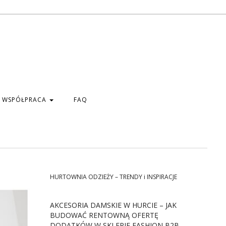
WSPÓŁPRACA
FAQ
HURTOWNIA ODZIEŻY – TRENDY i INSPIRACJE
AKCESORIA DAMSKIE W HURCIE – JAK
BUDOWAĆ RENTOWNĄ OFERTĘ
DODATKÓW W SKLEPIE FASHION B2B