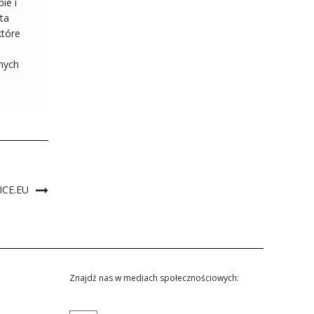
ie i
ta
które
nych
CE.EU
Znajdź nas w mediach społecznościowych: