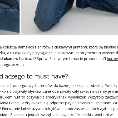
 kolekcją damskich t-shirtów z ciekawymi printami, które są idealne 
wieku, a to okazja by przyciągnąć je ciekawym asortymentem właśnie 
nadrukami w hurtowni
? Sprawdź co w tym temacie proponuje Ci
hurto
i tego sezonu!
dlaczego to must have?
ealne źródło gorących trendów do każdego sklepu z odzieżą. Podbiły
 tylko się pojawiły błyskawicznie opanowały cały świat i możemy je dzi
rukiem hurt to oczywiście amerykański wynalazek. Wszystko zaczęło
ania tkanin, który okazał się odporniejszy na ścieranie i spieranie. W
Pierwotnie ludzie używali ich głównie podczas wszelakich agitacji po
iem. Z czasem jednak zaczęli z chęcią nosić koszulki z printami w