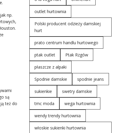
e.
outlet hurtownia
jak np.
rtowych,
Polski producent odzieży damskiej
 Houston.
hurt
ze
prato centrum handlu hurtowego
ptak outlet
Ptak Rzgów
płaszcze z alpaki
Spodnie damskie
spodnie jeans
tywami
sukienkie
swetry damskie
go są
ją też do
tmc moda
wega hurtownia
wendy trendy hurtownia
włoskie sukienki hurtownia