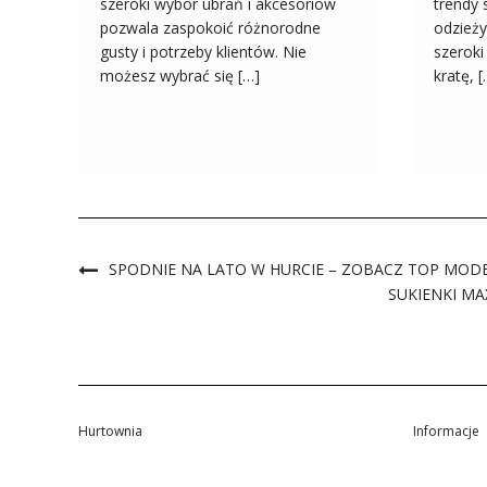
szeroki wybór ubrań i akcesoriów
trendy
pozwala zaspokoić różnorodne
odzieży
gusty i potrzeby klientów. Nie
szerok
możesz wybrać się […]
kratę, 
SPODNIE NA LATO W HURCIE – ZOBACZ TOP MOD
SUKIENKI MA
Hurtownia
Informacje