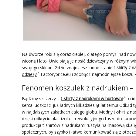
Na dworze robi się coraz cieplej, dlatego pomyśl nad nową
wiosnę i lato! Uwielbiają je nosić dziewczyny w różnym 
swojego sklepu. Gdzie znajdziesz ładne i tanie
t-shirty z 
odzieży
Factoryprice.eu i zdobądź najmodniejsze koszulk
Fenomen koszulek z nadrukiem – 
Bądźmy szczerzy –
t-shirty z nadrukami w hurtowni
to id
serca ludzkości już ładnych kilkadziesiąt lat temu! Odkąd
w najdalszych zakątkach całego globu. Modny
t-shirt
z nad
dzięki odkryciu plastizolu – rewolucyjnego tuszu do farbow
produkcja t-shirtów z nadrukami ruszyła na masową skalę! 
społecznych, by szybko i łatwo komunikować się z otoczen