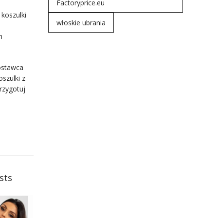
Factoryprice.eu
 koszulki
włoskie ubrania
m
ostawca
szulki z
rzygotuj
sts