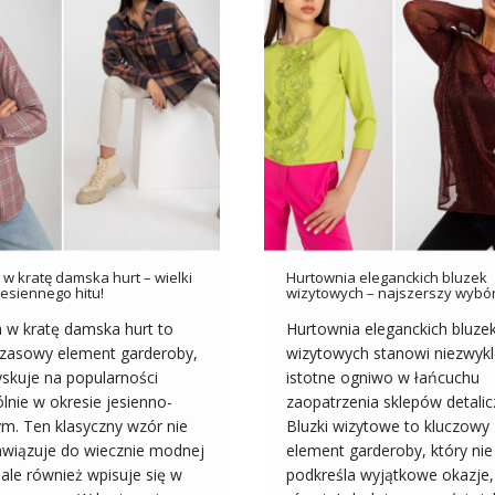
 w kratę damska hurt – wielki
Hurtownia eleganckich bluzek
jesiennego hitu!
wizytowych – najszerszy wybó
 w kratę damska hurt to
Hurtownia eleganckich bluze
zasowy element garderoby,
wizytowych stanowi niezwykl
yskuje na popularności
istotne ogniwo w łańcuchu
lnie w okresie jesienno-
zaopatrzenia sklepów detalic
m. Ten klasyczny wzór nie
Bluzki wizytowe to kluczowy
awiązuje do wiecznie modnej
element garderoby, który nie
, ale również wpisuje się w
podkreśla wyjątkowe okazje,