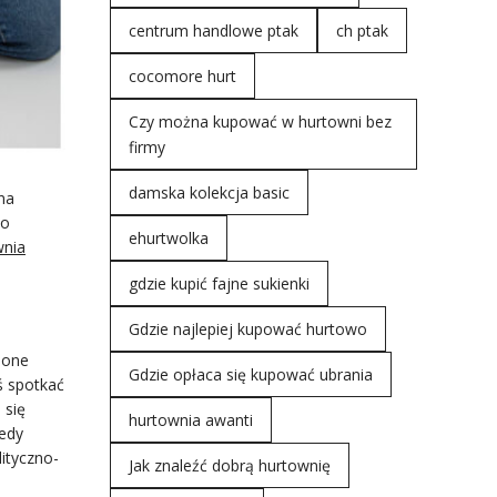
centrum handlowe ptak
ch ptak
cocomore hurt
Czy można kupować w hurtowni bez
firmy
damska kolekcja basic
na
do
ehurtwolka
wnia
gdzie kupić fajne sukienki
Gdzie najlepiej kupować hurtowo
 one
Gdzie opłaca się kupować ubrania
ś spotkać
 się
hurtownia awanti
tedy
lityczno-
Jak znaleźć dobrą hurtownię