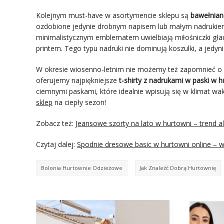
Kolejnym must-have w asortymencie sklepu są
bawełnian
ozdobione jedynie drobnym napisem lub małym nadruki
minimalistycznym emblematem uwielbiają miłośniczki gład
printem. Tego typu nadruki nie dominują koszulki, a jedyn
W okresie wiosenno-letnim nie możemy też zapomnieć o
oferujemy najpiękniejsze
t-shirty z nadrukami w paski w 
ciemnymi paskami, które idealnie wpisują się w klimat wa
sklep
na ciepły sezon!
Zobacz też:
Jeansowe szorty na lato w hurtowni – trend al
Czytaj dalej:
Spodnie dresowe basic w hurtowni online – w
Bolonia Hurtownie Odzieżowe
Jak Znaleźć Dobrą Hurtownię