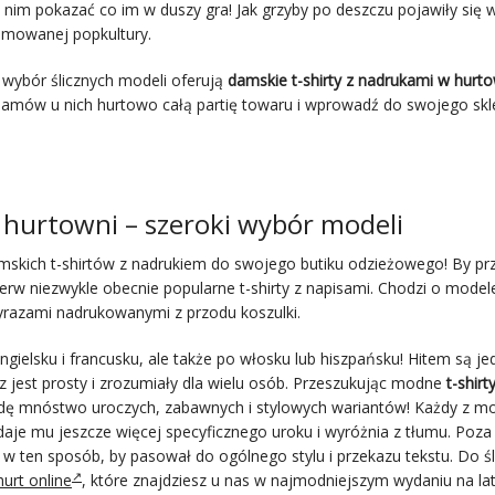
i nim pokazać co im w duszy gra! Jak grzyby po deszczu pojawiły się w
ojmowanej popkultury.
 wybór ślicznych modeli oferują
damskie t-shirty z nadrukami w hurto
 Zamów u nich hurtowo całą partię towaru i wprowadź do swojego sk
 hurtowni – szeroki wybór modeli
amskich t-shirtów z nadrukiem do swojego butiku odzieżowego! By pr
ierw niezwykle obecnie popularne t-shirty z napisami. Chodzi o model
yrazami nadrukowanymi z przodu koszulki.
gielsku i francusku, ale także po włosku lub hiszpańsku! Hitem są je
az jest prosty i zrozumiały dla wielu osób. Przeszukując modne
t-shirt
dę mnóstwo uroczych, zabawnych i stylowych wariantów! Każdy z mo
aje mu jeszcze więcej specyficznego uroku i wyróżnia z tłumu. Poza
 w ten sposób, by pasował do ogólnego stylu i przekazu tekstu. Do ś
urt online
, które znajdziesz u nas w najmodniejszym wydaniu na lat