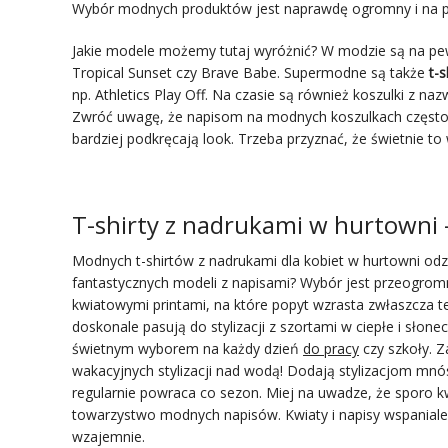
Wybór modnych produktów jest naprawdę ogromny i na pe
Jakie modele możemy tutaj wyróżnić? W modzie są na pewn
Tropical Sunset czy Brave Babe. Supermodne są także
t-
np. Athletics Play Off. Na czasie są również koszulki z n
Zwróć uwagę, że napisom na modnych koszulkach często t
bardziej podkręcają look. Trzeba przyznać, że świetnie to
T-shirty z nadrukami w hurtowni 
Modnych t-shirtów z nadrukami dla kobiet w hurtowni odzie
fantastycznych modeli z napisami? Wybór jest przeogromn
kwiatowymi printami, na które popyt wzrasta zwłaszcza t
doskonale pasują do stylizacji z szortami w ciepłe i sło
świetnym wyborem na każdy dzień
do pracy
czy szkoły. 
wakacyjnych stylizacji nad wodą! Dodają stylizacjom mnós
regularnie powraca co sezon. Miej na uwadze, że sporo k
towarzystwo modnych napisów. Kwiaty i napisy wspaniale 
wzajemnie.