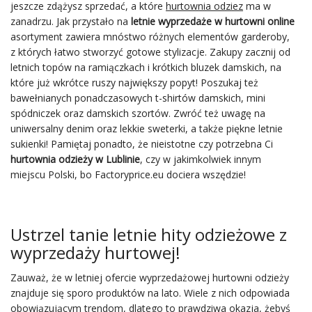
jeszcze zdążysz sprzedać, a które
hurtownia odziez
ma w
zanadrzu. Jak przystało na
letnie wyprzedaże w hurtowni online
asortyment zawiera mnóstwo różnych elementów garderoby,
z których łatwo stworzyć gotowe stylizacje. Zakupy zacznij od
letnich topów na ramiączkach i krótkich bluzek damskich, na
które już wkrótce ruszy największy popyt! Poszukaj też
bawełnianych ponadczasowych t-shirtów damskich, mini
spódniczek oraz damskich szortów. Zwróć też uwagę na
uniwersalny denim oraz lekkie sweterki, a także piękne letnie
sukienki! Pamiętaj ponadto, że nieistotne czy potrzebna Ci
hurtownia odzieży w Lublinie
, czy w jakimkolwiek innym
miejscu Polski, bo Factoryprice.eu dociera wszędzie!
Ustrzel tanie letnie hity odzieżowe z
wyprzedaży hurtowej!
Zauważ, że w letniej ofercie wyprzedażowej hurtowni odzieży
znajduje się sporo produktów na lato. Wiele z nich odpowiada
obowiązującym trendom, dlatego to prawdziwa okazja, żebyś