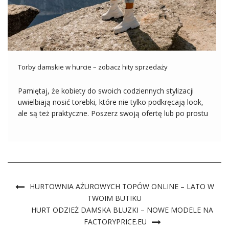
Torby damskie w hurcie – zobacz hity sprzedaży
Pamiętaj, że kobiety do swoich codziennych stylizacji
uwielbiają nosić torebki, które nie tylko podkręcają look,
ale są też praktyczne. Poszerz swoją ofertę lub po prostu
uatrakcyjnij asortyment kupując do sklepu najmodniejsze
w sezonie torby damskie w hurcie! Odkryj mnóstwo
modnych torebek w hurtowni online! […]
HURTOWNIA AŻUROWYCH TOPÓW ONLINE – LATO W
TWOIM BUTIKU
HURT ODZIEŻ DAMSKA BLUZKI – NOWE MODELE NA
FACTORYPRICE.EU