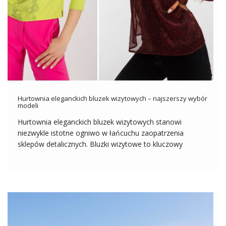
Hurtownia eleganckich bluzek wizytowych – najszerszy wybór
modeli
Hurtownia eleganckich bluzek wizytowych stanowi
niezwykle istotne ogniwo w łańcuchu zaopatrzenia
sklepów detalicznych. Bluzki wizytowe to kluczowy
element garderoby, który nie tylko podkreśla wyjątkowe
okazje, ale również dodaje pewności siebie i elegancji.
Współczesna kobieta szuka stylowych rozwiązań, które
pozwolą jej wyrazić swoją indywidualność podczas
ważnych […]