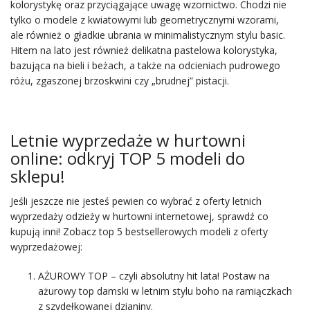
kolorystykę oraz przyciągające uwagę wzornictwo. Chodzi nie
tylko o modele z kwiatowymi lub geometrycznymi wzorami,
ale również o gładkie ubrania w minimalistycznym stylu basic.
Hitem na lato jest również delikatna pastelowa kolorystyka,
bazująca na bieli i beżach, a także na odcieniach pudrowego
różu, zgaszonej brzoskwini czy „brudnej” pistacji.
Letnie wyprzedaże w hurtowni
online: odkryj TOP 5 modeli do
sklepu!
Jeśli jeszcze nie jesteś pewien co wybrać z oferty letnich
wyprzedaży odzieży w hurtowni internetowej, sprawdź co
kupują inni! Zobacz top 5 bestsellerowych modeli z oferty
wyprzedażowej:
AŻUROWY TOP – czyli absolutny hit lata! Postaw na
ażurowy top damski w letnim stylu boho na ramiączkach
z szydełkowanej dzianiny.