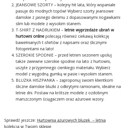
JEANSOWE SZORTY – kolejny hit lata, który wspaniale
pasuje do modnych topów! Wybierz szorty jeansowe
damskie z jasnego denimu z dopasowanymi nogawkami
slim lub modele z wysokim stanem.
T-SHIRT Z NADRUKIEM –
letnie wyprzedaże ubrań w
hurtowni online
polecają również ciekawą kolekcję
bawełnianych t-shirtów z napisami oraz ślicznymi
fotoprintami na lato!
SZEROKIE SPODNIE – przed letnim sezonem upoluj
także zwiewne szerokie spodnie na lato z hurtowni,
uszyte z przyjemnego cienkiego materiału. Wybierz
model z wygodną gumką w pasie i wysokim stanem.
BLUZKA HISZPANKA
– zaproponuj swoim klientkom
śliczne damskie bluzki z odkrytymi ramionami, idealne na
letnie dni. Postaw na krótsze modele z ozdobnym
marszczonym ściągaczem oraz ażurowe wzory.
Sprawdź jeszcze:
Hurtownia ażurowych bluzek – letnia
kolekcja w Twoim sklepie