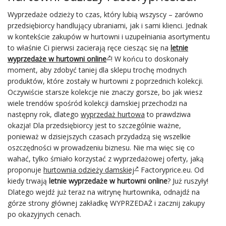
Wyprzedaże odzieży to czas, który lubią wszyscy – zarówno
przedsiębiorcy handlujący ubraniami, jak i sami klienci. Jednak
w kontekście zakupów w hurtowni i uzupełniania asortymentu
to właśnie Ci pierwsi zacierają ręce ciesząc się na
letnie
wyprzedaże w hurtowni online
! W końcu to doskonały
moment, aby zdobyć taniej dla sklepu trochę modnych
produktów, które zostały w hurtowni z poprzednich kolekcji.
Oczywiście starsze kolekcje nie znaczy gorsze, bo jak wiesz
wiele trendów spośród kolekcji damskiej przechodzi na
następny rok, dlatego
wyprzedaż hurtowa
to prawdziwa
okazja! Dla przedsiębiorcy jest to szczególnie ważne,
ponieważ w dzisiejszych czasach przydadzą się wszelkie
oszczędności w prowadzeniu biznesu. Nie ma więc się co
wahać, tylko śmiało korzystać z wyprzedażowej oferty, jaką
proponuje
hurtownia odzieży damskiej
Factoryprice.eu. Od
kiedy trwają
letnie wyprzedaże w hurtowni online
? Już ruszyły!
Dlatego wejdź już teraz na witrynę hurtownika, odnajdź na
górze strony głównej zakładkę WYPRZEDAŻ i zacznij zakupy
po okazyjnych cenach.