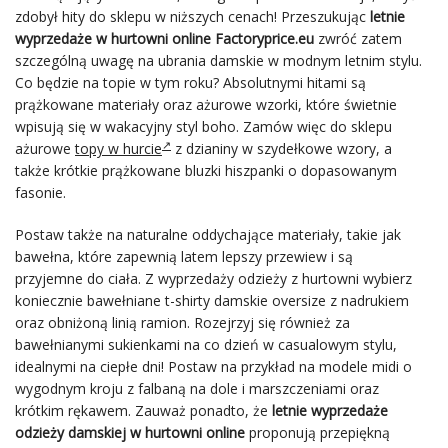
zdobył hity do sklepu w niższych cenach! Przeszukując
letnie
wyprzedaże w hurtowni online Factoryprice.eu
zwróć zatem
szczególną uwagę na ubrania damskie w modnym letnim stylu.
Co będzie na topie w tym roku? Absolutnymi hitami są
prążkowane materiały oraz ażurowe wzorki, które świetnie
wpisują się w wakacyjny styl boho. Zamów więc do sklepu
ażurowe
topy w hurcie
z dzianiny w szydełkowe wzory, a
także krótkie prążkowane bluzki hiszpanki o dopasowanym
fasonie.
Postaw także na naturalne oddychające materiały, takie jak
bawełna, które zapewnią latem lepszy przewiew i są
przyjemne do ciała. Z wyprzedaży odzieży z hurtowni wybierz
koniecznie bawełniane t-shirty damskie oversize z nadrukiem
oraz obniżoną linią ramion. Rozejrzyj się również za
bawełnianymi sukienkami na co dzień w casualowym stylu,
idealnymi na ciepłe dni! Postaw na przykład na modele midi o
wygodnym kroju z falbaną na dole i marszczeniami oraz
krótkim rękawem. Zauważ ponadto, że
letnie wyprzedaże
odzieży damskiej w hurtowni online
proponują przepiękną