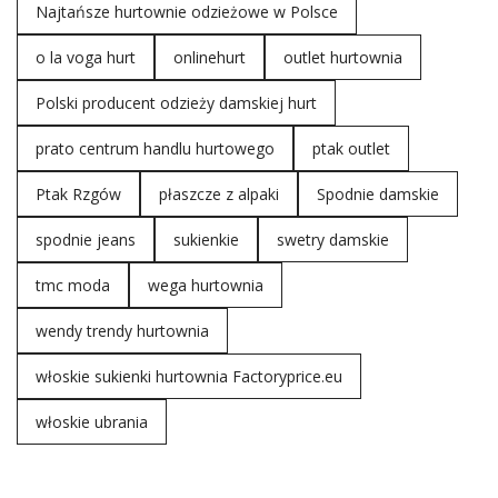
Najtańsze hurtownie odzieżowe w Polsce
o la voga hurt
onlinehurt
outlet hurtownia
Polski producent odzieży damskiej hurt
prato centrum handlu hurtowego
ptak outlet
Ptak Rzgów
płaszcze z alpaki
Spodnie damskie
spodnie jeans
sukienkie
swetry damskie
tmc moda
wega hurtownia
wendy trendy hurtownia
włoskie sukienki hurtownia Factoryprice.eu
włoskie ubrania