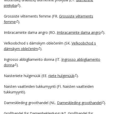
prekyba
).
Grossiste vêtements femme (FR.
Grossiste vêtements
femme
).
Imbracaminte dama angro (RO.
Imbracaminte dama angro
).
Veľkoobchod s dámskym oblečením (SK.
Veľkoobchod s
dámskym oblečením
).
Ingrosso abbigliamento donna (IT.
Ingrosso abbigliamento
donna
).
Naisteriiete hulgimüük (EE.
riiete hulgimüük
).
Naisten vaatteiden tukkumyynti (FI. Naisten vaatteiden
tukkumyynti).
Dameskleding groothandel (NL.
Dameskleding groothandel
).
Großhandel für Damenbekleidung (AT.
Großhandel für