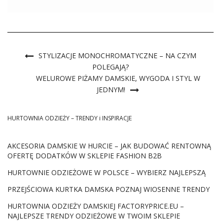
w sezonie torby damskie w hurcie! Odkryj mnóstwo
modnych torebek w hurtowni online! […]
STYLIZACJE MONOCHROMATYCZNE – NA CZYM
POLEGAJĄ?
WELUROWE PIŻAMY DAMSKIE, WYGODA I STYL W
JEDNYM!
HURTOWNIA ODZIEŻY – TRENDY i INSPIRACJE
AKCESORIA DAMSKIE W HURCIE – JAK BUDOWAĆ RENTOWNĄ
OFERTĘ DODATKÓW W SKLEPIE FASHION B2B
HURTOWNIE ODZIEŻOWE W POLSCE – WYBIERZ NAJLEPSZĄ
PRZEJŚCIOWA KURTKA DAMSKA POZNAJ WIOSENNE TRENDY
HURTOWNIA ODZIEŻY DAMSKIEJ FACTORYPRICE.EU –
NAJLEPSZE TRENDY ODZIEŻOWE W TWOIM SKLEPIE