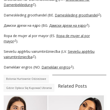
Damenbekleidung
).
Dameskleding groothandel (BE.
Dameskleding groothandel
).
Дамски дрехи на едро (BG.
Дамски дрехи на едро
).
Ropa de mujer al por mayor (ES.
Ropa de mujer al por
mayor
).
Sieviešu apģērbu vairumtirdzniecība (LV.
Sieviešu apģērbu
vairumtirdzniecība
).
Dameklær engros (NO.
Dameklær engros
).
Bolonia Hurtownie Odzieżowe
Related Posts
Gdzie Opłaca Się Kupować Ubrania