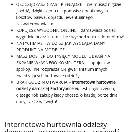
OSZCZĘDZASZ CZAS I PIENIĄDZE – nie musisz nigdzie
jeździć, dzięki czemu nie ponosisz dodatkowych
kosztów paliwa, dojazdu, ewentualnego
zakwaterowania itd.
KUPUJESZ WYGODNIE ONLINE – zamawiasz odzież
wygodnie przez Internet bez wychodzenia z domu/firmy!
NATYCHMIAST WIDZISZ JAK WYGLĄDA DANY
PRODUKT NA MODELCE
MASZ DOSTĘP DO TYSIĘCY MODELI UBRAŃ NA
EKRANIE WŁASNEGO KOMPUTERA – kupujesz w
spokoju, nie rozprasza Cię gwar ani tłum innych
zwiedzających hurtownię odzieży.
BRAK GODZIN OTWARCIA –
internetowa
hurtownia
odzieży damskiej Factoryprice.eu
jest ciągle czynna,
dlatego rób zakupy kiedy chcesz, o każdej porze dnia i
nocy, także w święta!
Internetowa hurtownia odzieży
damskiej Factoryprice.eu – sprawdź