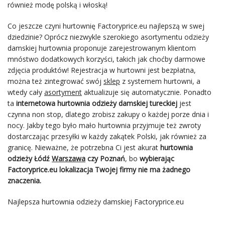
również modę polską i włoską!
Co jeszcze czyni hurtownię Factoryprice.eu najlepszą w swej
dziedzinie? Oprócz niezwykle szerokiego asortymentu odzieży
damskiej hurtownia proponuje zarejestrowanym klientom
mnóstwo dodatkowych korzyści, takich jak choćby darmowe
zdjęcia produktów! Rejestracja w hurtowni jest bezpłatna,
można też zintegrować swój
sklep
z systemem hurtowni, a
wtedy cały
asortyment
aktualizuje się automatycznie. Ponadto
ta
internetowa hurtownia odzieży damskiej
tureckiej
jest
czynna non stop, dlatego zrobisz zakupy o każdej porze dnia i
nocy. Jakby tego było mało hurtownia przyjmuje też zwroty
dostarczając przesyłki w każdy zakątek Polski, jak również za
granicę. Nieważne, że potrzebna Ci jest akurat
hurtownia
odzieży Łódź
Warszawa
czy Poznań
, bo
wybierając
Factoryprice.eu lokalizacja Twojej firmy nie ma żadnego
znaczenia.
Najlepsza hurtownia odzieży damskiej
Factoryprice.eu