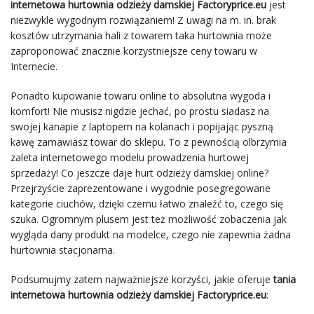
internetowa
hurtownia
odzieży damskiej Factoryprice.eu
jest
niezwykle wygodnym rozwiązaniem! Z uwagi na m. in. brak
kosztów utrzymania hali z towarem taka hurtownia może
zaproponować znacznie korzystniejsze ceny towaru w
Internecie.
Ponadto kupowanie towaru online to absolutna wygoda i
komfort! Nie musisz nigdzie jechać, po prostu siadasz na
swojej kanapie z laptopem na kolanach i popijając pyszną
kawę zamawiasz towar do sklepu. To z pewnością olbrzymia
zaleta internetowego modelu prowadzenia hurtowej
sprzedaży! Co jeszcze daje hurt odzieży damskiej online?
Przejrzyście zaprezentowane i wygodnie posegregowane
kategorie ciuchów, dzięki czemu łatwo znaleźć to, czego się
szuka. Ogromnym plusem jest też możliwość zobaczenia jak
wygląda dany produkt na modelce, czego nie zapewnia żadna
hurtownia stacjonarna.
Podsumujmy zatem najważniejsze korzyści, jakie oferuje
tania
internetowa hurtownia odzieży damskiej Factoryprice.eu
: