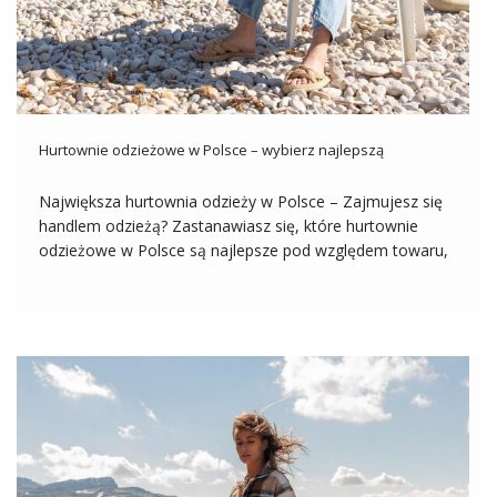
Hurtownie odzieżowe w Polsce – wybierz najlepszą
Największa hurtownia odzieży w Polsce – Zajmujesz się
handlem odzieżą? Zastanawiasz się, które hurtownie
odzieżowe w Polsce są najlepsze pod względem towaru,
cen oraz obsługi klienta? W takim razie zapraszamy do
lektury naszego dzisiejszego tekstu, w którym pomożemy
Ci wybrać najlepszą polską hurtownię odzieży! […]