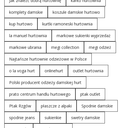
Jak znaleźć dobrą hurtownię
karko hurtownia
komplety damskie
koszule damskie hurtowo
kup hurtowo
kurtki ramoneski hurtownia
la manuel hurtownia
markowe sukienki wyprzedaż
markowe ubrania
megi collection
megi odzież
Najtańsze hurtownie odzieżowe w Polsce
o la voga hurt
onlinehurt
outlet hurtownia
Polski producent odzieży damskiej hurt
prato centrum handlu hurtowego
ptak outlet
Ptak Rzgów
płaszcze z alpaki
Spodnie damskie
spodnie jeans
sukienkie
swetry damskie