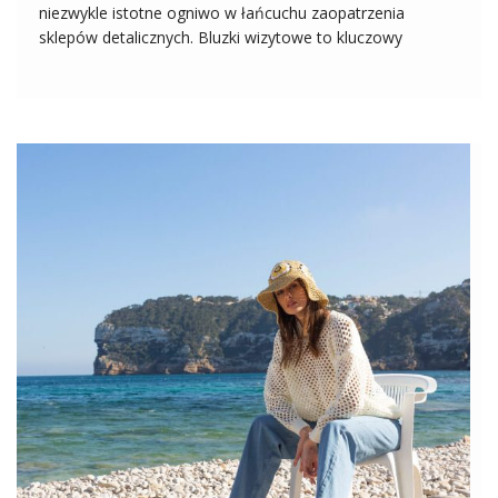
niezwykle istotne ogniwo w łańcuchu zaopatrzenia
sklepów detalicznych. Bluzki wizytowe to kluczowy
element garderoby, który nie tylko podkreśla wyjątkowe
okazje, ale również dodaje pewności siebie i elegancji.
Współczesna kobieta szuka stylowych rozwiązań, które
pozwolą jej wyrazić swoją indywidualność podczas
ważnych […]