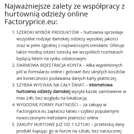
Najważniejsze zalety ze współpracy z
hurtownią odzieży online
Factoryprice.eu:
SZEROKI WYBÓR PRODUKTÓW – hurtownia sprzedaje
wszystkie rodzaje damskiej odzieży wysokiej jakości
oraz w pełni zgodnej z najświeższymi trendami. Oferuje
także modną odzież turecką we wszystkich rozmiarach
będącą hitem na rynku odzieżowym.
DARMOWA REJESTRACJA KONTA – kilka wypełnionych
pól w formularzu online i gotowe! Bez ukrytych kosztów
ani konieczności podawania danych karty płatniczej.
SZYBKA WYSYŁKA NA CAŁY ŚWIAT –
internetowa
hurtownia odzieży damskiej
wysyła każde
zamówienie
w
max 24h, bez względu na lokalizację.
WYGODNE FORMY PŁATNOŚCI – za zakupy w
Factoryprice.eu zapłacisz łatwo i szybko popularnymi
nowoczesnymi metodami płatności online.
ZAKUPY HURTOWE
JUŻ OD 1 SZTUKI – przetestuj dany
produkt kupując go w hurcie na sztuki, bez narzuconej