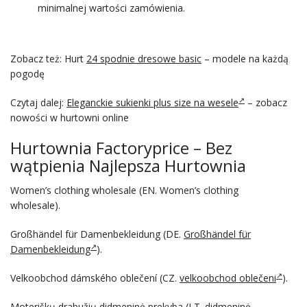
minimalnej wartości zamówienia.
Zobacz też: Hurt
24 spodnie dresowe basic
– modele na każdą
pogodę
Czytaj dalej:
Eleganckie sukienki plus size na wesele
– zobacz
nowości w hurtowni online
Hurtownia Factoryprice – Bez
wątpienia Najlepsza Hurtownia
Women’s clothing wholesale (EN. Women’s clothing
wholesale).
Großhändel für Damenbekleidung (DE.
Großhändel für
Damenbekleidung
).
Velkoobchod dámského oblečení (CZ.
velkoobchod oblečeni
).
Moteriškų drabužių didmeninė prekyba (LT.
didmeninė