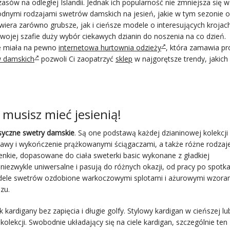
asów na odległej Islandii. Jednak ich popularność nie zmniejsza się w
odnymi rodzajami swetrów damskich na jesień, jakie w tym sezonie o
wiera zarówno grubsze, jak i cieńsze modele o interesujących krojach
wojej szafie duży wybór ciekawych dzianin do noszenia na co dzień.
ie miała na pewno
internetowa hurtownia odzieży
, która zamawia pr
w damskich
pozwoli Ci zaopatrzyć
sklep
w najgorętsze trendy, jakich
musisz mieć jesienią!
syczne swetry damskie
. Są one podstawą każdej dzianinowej kolekcji 
ękawy i wykończenie prążkowanymi ściągaczami, a także różne rodzaj
cienkie, dopasowane do ciała sweterki basic wykonane z gładkiej
niezwykle uniwersalne i pasują do różnych okazji, od pracy po spotk
modele swetrów ozdobione warkoczowymi splotami i ażurowymi wzoram
zu.
ak kardigany bez zapięcia i długie golfy. Stylowy kardigan w cieńszej lu
olekcji. Swobodnie układający się na ciele kardigan, szczególnie ten