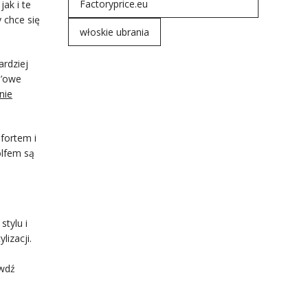
Factoryprice.eu
ak i te
 chce się
włoskie ubrania
rdziej
e’owe
nie
fortem i
olfem są
tylu i
lizacji.
awdź