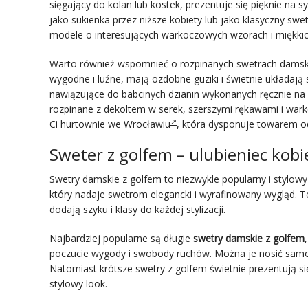
sięgający do kolan lub kostek, prezentuje się pięknie na 
jako sukienka przez niższe kobiety lub jako klasyczny sw
modele o interesujących warkoczowych wzorach i miękki
Warto również wspomnieć o rozpinanych swetrach damskic
wygodne i luźne, mają ozdobne guziki i świetnie układają
nawiązujące do babcinych dzianin wykonanych ręcznie na 
rozpinane z dekoltem w serek, szerszymi rękawami i wa
Ci
hurtownie we Wrocławiu
, która dysponuje towarem o
Sweter z golfem – ulubieniec kobi
Swetry damskie z golfem to niezwykle popularny i stylowy
który nadaje swetrom elegancki i wyrafinowany wygląd. Te 
dodają szyku i klasy do każdej stylizacji.
Najbardziej popularne są długie
swetry damskie z golfem
poczucie wygody i swobody ruchów. Można je nosić samodzi
Natomiast krótsze swetry z golfem świetnie prezentują 
stylowy look.