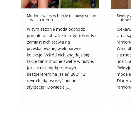
Modne swetry w hurcie na nowy sezon
Swetry 
– nasza oferta
– hit s
W tym sezonie moda odchodzi
Ciekaw
pomału od ubrań z kategorii homfy i
zimą są
zamiast nich stawia na
ramion
przeskalowane, wielobarwne
Wam dl
kolekcje. Wśród nich znajdują się
się mod
także tanie modne swetry w hurcie.
nosić, 
Jakie z nich będą topowym
Odkryjc
bestsellerem na jesień 2021? Z
modele
czym będą tworzyć udane
Dlaczeg
stylizacje? Dowiecie […]
ramion