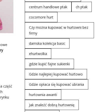
centrum handlowe ptak
ch ptak
cocomore hurt
Czy można kupować w hurtowni bez
firmy
damska kolekcja basic
inowe
ry
ehurtwolka
gdzie kupić fajne sukienki
Gdzie najlepiej kupować hurtowo
Gdzie opłaca się kupować ubrania
na część
ch
hurtownia awanti
 rynku
Jak znaleźć dobrą hurtownię