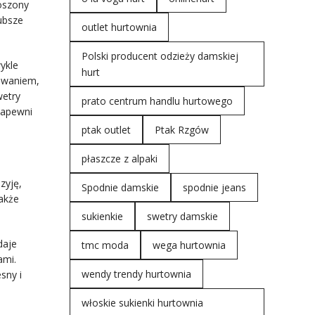
oszony
ubsze
outlet hurtownia
Polski producent odzieży damskiej
ykle
hurt
owaniem,
wetry
prato centrum handlu hurtowego
zapewni
ptak outlet
Ptak Rzgów
płaszcze z alpaki
zyję,
Spodnie damskie
spodnie jeans
także
sukienkie
swetry damskie
daje
tmc moda
wega hurtownia
ami.
wendy trendy hurtownia
sny i
włoskie sukienki hurtownia