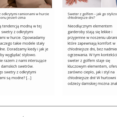
z odkrytymi ramionami w hurcie
Sweter z golfem – jak go styli
ezonu jesień-zima
chłodniejsze dni?
ą tendencją modną w tej
Nieodłącznym elementem
 swetry z odkrytymi
garderoby stają się lekkie i
ami w hurcie. Opowiadamy
przyjemne w noszeniu ubrani
aczego takie modele stały
które zapewniają komfort w
ne. Doradzamy kiedy i jak je
chłodniejsze dni, bez nadmi
aby wyglądać stylowo.
ogrzewania. W tym kontekśc
ie razem z nami intersujące
sweter z golfem staje się
 damskich swetrów.
kluczowym elementem, ofer
o swetry z odkrytymi
zarówno ciepło, jak i styl na
ami są modne? […]
chłodniejsze dni! W hurtowni
odzieży damskiej można znal