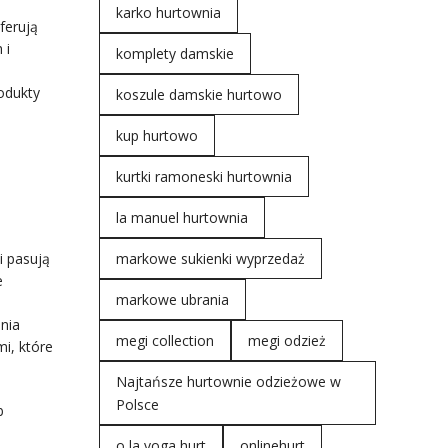
karko hurtownia
ferują
 i
komplety damskie
odukty
koszule damskie hurtowo
kup hurtowo
kurtki ramoneski hurtownia
la manuel hurtownia
i pasują
markowe sukienki wyprzedaż
e
markowe ubrania
ania
megi collection
megi odzież
i, które
Najtańsze hurtownie odzieżowe w
Polsce
b
o la voga hurt
onlinehurt