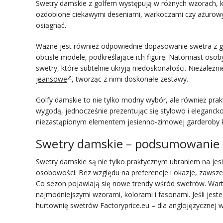
Swetry damskie z golfem występują w różnych wzorach, k
ozdobione ciekawymi deseniami, warkoczami czy ażurowymi
osiągnąć.
Ważne jest również odpowiednie dopasowanie swetra z go
obcisłe modele, podkreślające ich figurę. Natomiast osoby
swetry, które subtelnie ukryją niedoskonałości. Niezależ
jeansowe
, tworząc z nimi doskonałe zestawy.
Golfy damskie to nie tylko modny wybór, ale również prak
wygodą, jednocześnie prezentując się stylowo i elegancko
niezastąpionym elementem jesienno-zimowej garderoby k
Swetry damskie – podsumowanie
Swetry damskie są nie tylko praktycznym ubraniem na jes
osobowości. Bez względu na preferencje i okazje, zawsze m
Co sezon pojawiają się nowe trendy wśród swetrów. Wart
najmodniejszymi wzorami, kolorami i fasonami. Jeśli jes
hurtownię swetrów Factoryprice.eu – dla anglojęzycznej we