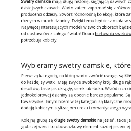
Swetry damskie
mają długą historię, sięgającą dawnych cz
dzisiejszych czasach. Warto zatem zapoznać się z różnor
producenci odzieży. Stwórz różnorodną kolekcję, która za
różnych wzorach dzianiny. Dzięki temu będziesz miała w s
Najwięcej interesujących modeli w swoich zbiorach będz
od dostawców z całego świata! Dobra
hurtownia swetró
potrzebują kobiety.
Wybieramy swetry damskie, które 
Pierwszą kategorią, na którą warto zwrócić uwagę, są
kla
do każdej sylwetki. Mają zwykle swobodny krój, długie r
dekoltów, takie jak okrągły, serek lub łódka. Wśród nich 
jednokolorowej dzianiny są obecnie bardzo popularne. Są 
towarzyskie. Innym hitem w tej kategorii są klasyczne 
dodają kobiecym stylizacjom uroku i romantycznego wyra
Kolejną grupą są
długie swetry
damskie
na jesień, takie j
grubszej wersji to obowiązkowy element każdej jesiennej k