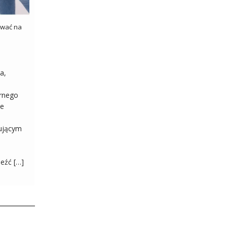
zować na
a,
ernego
ie
ującym
eźć […]