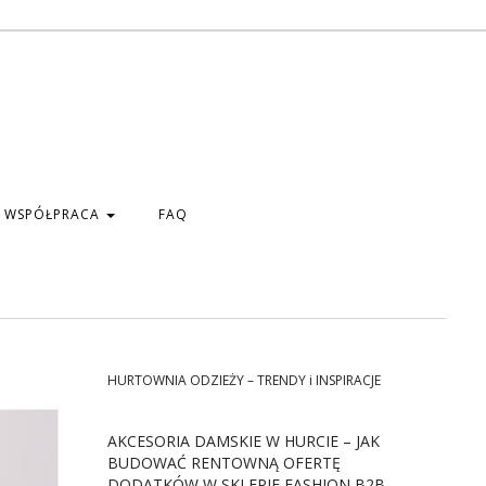
WSPÓŁPRACA
FAQ
HURTOWNIA ODZIEŻY – TRENDY i INSPIRACJE
AKCESORIA DAMSKIE W HURCIE – JAK
BUDOWAĆ RENTOWNĄ OFERTĘ
DODATKÓW W SKLEPIE FASHION B2B