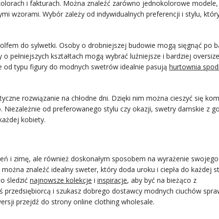
olorach i fakturach. Można znaleźć zarówno jednokolorowe modele, j
 wzorami. Wybór zależy od indywidualnych preferencji i stylu, który
lfem do sylwetki. Osoby o drobniejszej budowie mogą sięgnąć po ba
 o pełniejszych kształtach mogą wybrać luźniejsze i bardziej oversiz
nie od typu figury do modnych swetrów idealnie pasują
hurtownia spod
tyczne rozwiązanie na chłodne dni. Dzięki nim można cieszyć się kom
. Niezależnie od preferowanego stylu czy okazji, swetry damskie z g
ażdej kobiety.
ień i zimę, ale również doskonałym sposobem na wyrażenie swojego s
ożna znaleźć idealny sweter, który doda uroku i ciepła do każdej sty
o śledzić
najnowsze kolekcje
i
inspiracje
, aby być na bieżąco z
teś przedsiębiorcą i szukasz dobrego dostawcy modnych ciuchów spr
rsji przejdź do strony online clothing wholesale.