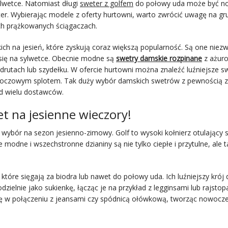
sylwetce. Natomiast długi
sweter z golfem
do połowy uda może być n
eter. Wybierając modele z oferty hurtowni, warto zwrócić uwagę na gr
ch prążkowanych ściągaczach.
h na jesień, które zyskują coraz większą popularność. Są one niezw
 się na sylwetce. Obecnie modne są
swetry damskie rozpinane
z ażur
drutach lub szydełku. W ofercie hurtowni można znaleźć luźniejsze s
rkoczowym splotem. Tak duży wybór damskich swetrów z pewnością 
d wielu dostawców.
et na jesienne wieczory!
 wybór na sezon jesienno-zimowy. Golf to wysoki kołnierz otulający s
modne i wszechstronne dzianiny są nie tylko ciepłe i przytulne, ale 
, które sięgają za biodra lub nawet do połowy uda. Ich luźniejszy krój 
elnie jako sukienkę, łącząc je na przykład z legginsami lub rajstop
się w połączeniu z jeansami czy spódnicą ołówkową, tworząc nowocze