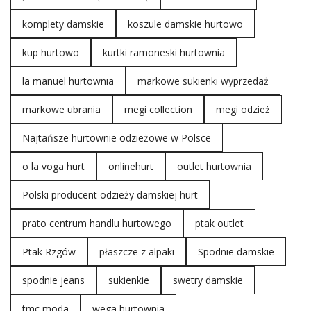
komplety damskie
koszule damskie hurtowo
kup hurtowo
kurtki ramoneski hurtownia
la manuel hurtownia
markowe sukienki wyprzedaż
markowe ubrania
megi collection
megi odzież
Najtańsze hurtownie odzieżowe w Polsce
o la voga hurt
onlinehurt
outlet hurtownia
Polski producent odzieży damskiej hurt
prato centrum handlu hurtowego
ptak outlet
Ptak Rzgów
płaszcze z alpaki
Spodnie damskie
spodnie jeans
sukienkie
swetry damskie
tmc moda
wega hurtownia