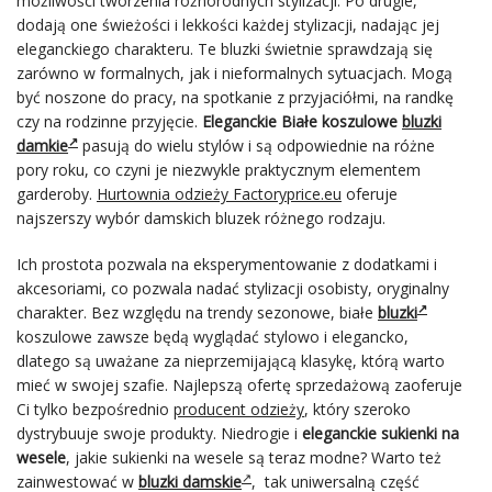
możliwości tworzenia różnorodnych stylizacji. Po drugie,
dodają one świeżości i lekkości każdej stylizacji, nadając jej
eleganckiego charakteru. Te bluzki świetnie sprawdzają się
zarówno w formalnych, jak i nieformalnych sytuacjach. Mogą
być noszone do pracy, na spotkanie z przyjaciółmi, na randkę
czy na rodzinne przyjęcie.
Eleganckie Białe koszulowe
bluzki
damkie
pasują do wielu stylów i są odpowiednie na różne
pory roku, co czyni je niezwykle praktycznym elementem
garderoby.
Hurtownia odzieży Factoryprice.eu
oferuje
najszerszy wybór damskich bluzek różnego rodzaju.
Ich prostota pozwala na eksperymentowanie z dodatkami i
akcesoriami, co pozwala nadać stylizacji osobisty, oryginalny
charakter. Bez względu na trendy sezonowe, białe
bluzki
koszulowe zawsze będą wyglądać stylowo i elegancko,
dlatego są uważane za nieprzemijającą klasykę, którą warto
mieć w swojej szafie. Najlepszą ofertę sprzedażową zaoferuje
Ci tylko bezpośrednio
producent odzieży
, który szeroko
dystrybuuje swoje produkty. Niedrogie i
eleganckie sukienki na
wesele
, j
akie sukienki na wesele są teraz modne? Warto też
zainwestować w
bluzki damskie
, tak uniwersalną część