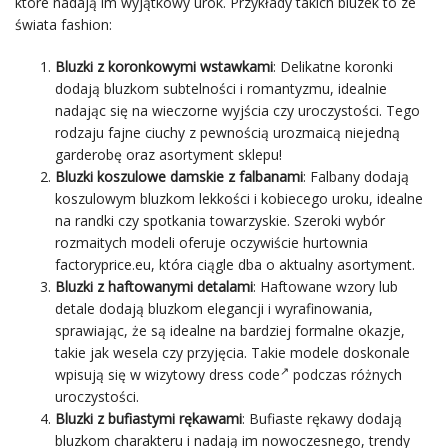
które nadają im wyjątkowy urok. Przykłady takich bluzek to ze
świata fashion:
Bluzki z koronkowymi wstawkami
: Delikatne koronki
dodają bluzkom subtelności i romantyzmu, idealnie
nadając się na wieczorne wyjścia czy uroczystości. Tego
rodzaju fajne ciuchy z pewnością urozmaicą niejedną
garderobę oraz
asortyment
sklepu!
Bluzki koszulowe damskie z falbanami
: Falbany dodają
koszulowym bluzkom lekkości i kobiecego uroku, idealne
na randki czy spotkania towarzyskie. Szeroki wybór
rozmaitych modeli oferuje oczywiście
hurtownia
factoryprice.eu
, która ciągle dba o aktualny asortyment.
Bluzki z haftowanymi detalami
: Haftowane wzory lub
detale dodają bluzkom elegancji i wyrafinowania,
sprawiając, że są idealne na bardziej formalne okazje,
takie jak wesela czy przyjęcia. Takie modele doskonale
wpisują się w wizytowy
dress code
podczas różnych
uroczystości.
Bluzki z bufiastymi rękawami
: Bufiaste rękawy dodają
bluzkom charakteru i nadają im nowoczesnego, trendy