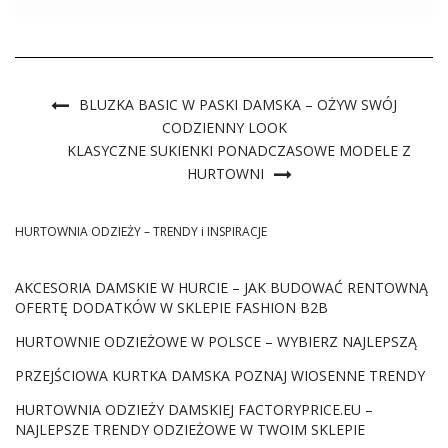
wyjątkowość każdej kobiety. Zapraszamy do odkrycia
tajemnic elegancji w świetle najnowszych trendów i
uniwersalnych […]
BLUZKA BASIC W PASKI DAMSKA – OŻYW SWÓJ
CODZIENNY LOOK
KLASYCZNE SUKIENKI PONADCZASOWE MODELE Z
HURTOWNI
HURTOWNIA ODZIEŻY – TRENDY i INSPIRACJE
AKCESORIA DAMSKIE W HURCIE – JAK BUDOWAĆ RENTOWNĄ
OFERTĘ DODATKÓW W SKLEPIE FASHION B2B
HURTOWNIE ODZIEŻOWE W POLSCE – WYBIERZ NAJLEPSZĄ
PRZEJŚCIOWA KURTKA DAMSKA POZNAJ WIOSENNE TRENDY
HURTOWNIA ODZIEŻY DAMSKIEJ FACTORYPRICE.EU –
NAJLEPSZE TRENDY ODZIEŻOWE W TWOIM SKLEPIE