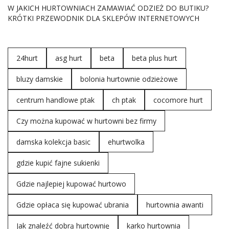
W JAKICH HURTOWNIACH ZAMAWIAĆ ODZIEŻ DO BUTIKU?
KRÓTKI PRZEWODNIK DLA SKLEPÓW INTERNETOWYCH
24hurt
asg hurt
beta
beta plus hurt
bluzy damskie
bolonia hurtownie odzieżowe
centrum handlowe ptak
ch ptak
cocomore hurt
Czy można kupować w hurtowni bez firmy
damska kolekcja basic
ehurtwolka
gdzie kupić fajne sukienki
Gdzie najlepiej kupować hurtowo
Gdzie opłaca się kupować ubrania
hurtownia awanti
Jak znaleźć dobrą hurtownię
karko hurtownia