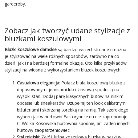
garderoby.
Zobacz jak tworzyć udane stylizacje z
bluzkami koszulowymi
Bluzki koszulowe damskie
są bardzo wszechstronne i można
je stylizować na wiele różnych sposobów, zarówno na co
dzień, jak i na bardziej formalne okazje. Oto kilka przykładów
stylizacji na wiosnę z wykorzystaniem bluzek koszulowych:
Casualowa elegancja
: Połącz białą koszulową bluzkę z
dopasowanymi jeansami lub dżinsową spódnicą na
wysoki stan. Dodaj parę klasycznych butów na niskim
obcasie lub sneakersów. Uzupełnij ten look delikatnymi
biżuteriami i skórzaną torebką na ramię. Tak szerokiego
wyboru jak w hurtowni Factoryprice.eu nie zaproponuje
Ci Wólka Kosowska hurtownia spodnie, ani żaden innych
hurtowy zaopatrzeniowiec.
Styl miejski
: Załóż luźną koszulową bluzkę w paski w