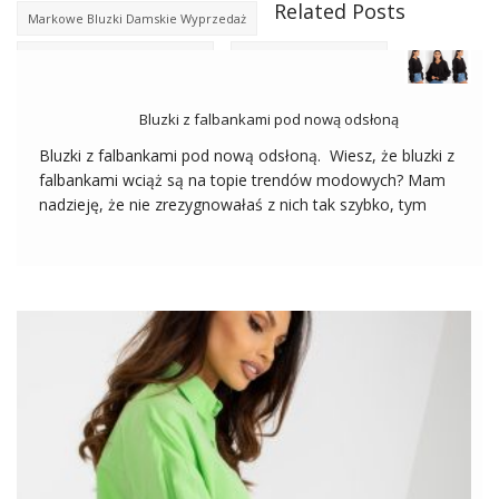
Related Posts
Markowe Bluzki Damskie Wyprzedaż
Markowe Koszule Wyprzedaż
Modne Bluzki Damskie
Tanie Koszule
Bluzki z falbankami pod nową odsłoną
Bluzki z falbankami pod nową odsłoną. Wiesz, że bluzki z
falbankami wciąż są na topie trendów modowych? Mam
nadzieję, że nie zrezygnowałaś z nich tak szybko, tym
bardziej, że teraz mają swój punkt kulminacyjny w
modzie. Falbany królują nie od dziś, a te zdobiące
damskie […]