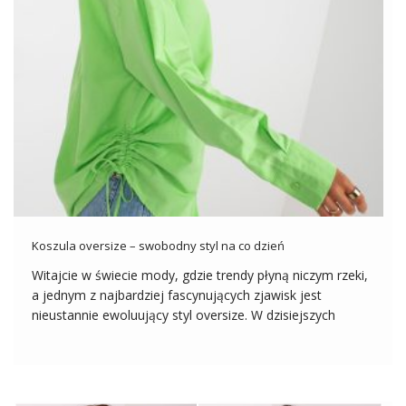
Koszula oversize – swobodny styl na co dzień
Witajcie w świecie mody, gdzie trendy płyną niczym rzeki,
a jednym z najbardziej fascynujących zjawisk jest
nieustannie ewoluujący styl oversize. W dzisiejszych
czasach koszula oversize stała się nieodłącznym
elementem szafy zarówno kobiet, jak i mężczyzn,
wyznaczając nowe standardy wygody, swobody ruchów i
niepowtarzalnego stylu. W […]