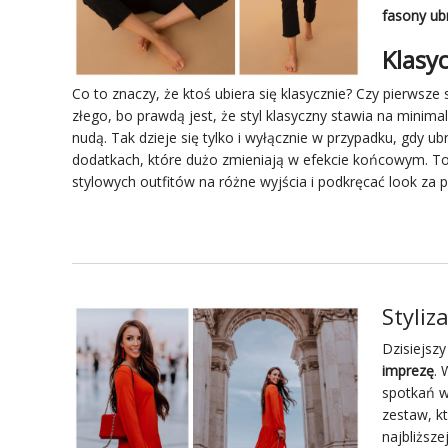
fasony u
Klasyc
Co to znaczy, że ktoś ubiera się klasycznie? Czy pierwsz
złego, bo prawdą jest, że styl klasyczny stawia na minimal
nudą. Tak dzieje się tylko i wyłącznie w przypadku, gdy 
dodatkach, które dużo zmieniają w efekcie końcowym. To
stylowych outfitów na różne wyjścia i podkręcać look za
Styliz
Dzisiejsz
imprezę
. 
spotkań w
zestaw, k
najbliższe