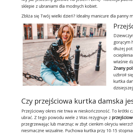
sklepie z ubraniami dla modnych kobiet.
Zbliża się Twój wielki dzień?
Idealny manicure dla panny m
Przej
Dziewczyn
gorącym h
dłużej po
ociepleni
właśnie d
Znany pol
uzbroił s
kurtka da
dzisiejszej
Czy przejściowa kurtka damska je
Przejściowy okres nie trwa w nieskończoność. To krótki cz
ubrać. Z tego powodu wiele z Was rezygnuje z
przejściowe
przegrzewając lub marznąc w zbyt cienkim okryciu wierzch
niesmaczne wizualnie. Puchowa kurtka przy 10-15 stopniac