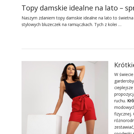
Topy damskie idealne na lato – sp
Naszym zdaniem topy damskie idealne na lato to świetna
stylowych bluzeczek na ramiączkach. Tych z kolei …
Krótki
W świecie
garderoby
cieplejsze
propozycja
ruchu.
Kró
modowych 
fizycznej
różnorodn
zestawiać,
spodenki 