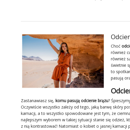
Odcien
Choć
odci
również c
również s
świetnie 
to spotkan
pasują ora
Odcie
Zastanawiasz się,
komu pasują odcienie brązu
? Śpieszym
Oczywiście wszystko zależy od tego, jaką barwę skóry po
karnacji, a to wszystko spowodowane jest tym, że ciemna
najlepszym wyborem w takiej sytuacji stanie się odzież, k
z nią kontrastować! Natomiast o kobiet o jasnej karnacji