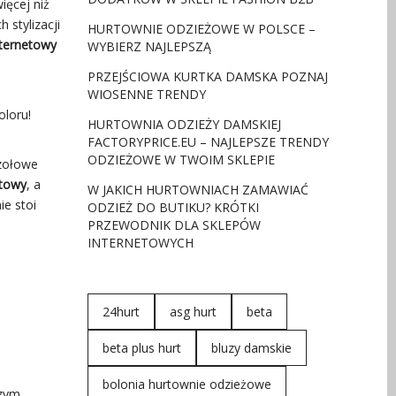
ięcej niż
 stylizacji
HURTOWNIE ODZIEŻOWE W POLSCE –
nternetowy
WYBIERZ NAJLEPSZĄ
PRZEJŚCIOWA KURTKA DAMSKA POZNAJ
WIOSENNE TRENDY
oloru!
HURTOWNIA ODZIEŻY DAMSKIEJ
FACTORYPRICE.EU – NAJLEPSZE TRENDY
ODZIEŻOWE W TWOIM SKLEPIE
czołowe
etowy
, a
W JAKICH HURTOWNIACH ZAMAWIAĆ
ie stoi
ODZIEŻ DO BUTIKU? KRÓTKI
PRZEWODNIK DLA SKLEPÓW
INTERNETOWYCH
24hurt
asg hurt
beta
beta plus hurt
bluzy damskie
bolonia hurtownie odzieżowe
szym