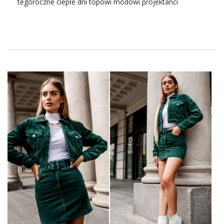
tegoroczne ciepłe dni topowi modowi projektanci
Śliczne spódniczki pozwalają …
przygotowali szereg ciekawych inspiracji. Sprawdź
koniecznie, jakie
spódnice
hurt
warto zamówić na
cieplejsze dni w roku.
Dłuższe dni oraz utrzymujące się wysokie temperatury
zachęcają modne panie do sięgania po oryginalne
spódnice. W ofercie swojego sklepu na sezon wiosna/lato
warto mieć różnorodne
damskie spódnice hurt
tak, by
zaspokoić potrzeby jak najszerszego grona odbiorców.
Zatowarowanie sklepu warto zaplanować odpowiednio
wcześniej, by móc zaoferować klientom różnorodne
możliwości wyboru. Jeśli chcesz poznać najgorętsze
trendy
związane z tym elementem kobiecej garderoby,
koniecznie zapoznaj się z naszymi podpowiedziami.
Spódnice hurt w modnych
długościach
Tegoroczny sezon wiosna/lato bez wątpienia będzie
należał do krótkich spódnic efektownie podkreślających
nogi. W tegorocznych kolekcjach modele mini mają takie