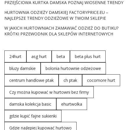
PRZEJŚCIOWA KURTKA DAMSKA POZNAJ WIOSENNE TRENDY
retro stylizacjami, uzupełnionymi o wzory z lat 60., które
staną tuż obok nieśmiertelnej kraty i wybuchających,
HURTOWNIA ODZIEŻY DAMSKIEJ FACTORYPRICE.EU –
NAJLEPSZE TRENDY ODZIEŻOWE W TWOIM SKLEPIE
kwiatowych printów. Najmodniejsze propozycje tego
sezonu? Eleganckie trencze z pagonami,
rozkloszowane
W JAKICH HURTOWNIACH ZAMAWIAĆ ODZIEŻ DO BUTIKU?
spódnice damskie hurt
do połowy łydki czy rozpinane
KRÓTKI PRZEWODNIK DLA SKLEPÓW INTERNETOWYCH
sweterki z biżuteryjnymi guzikami. Fantastycznym
wyborem będą także wzorzyste sukienki rodem z lat 70.,
które świetnie połączą się z kolejnym hitem sezonu, a
24hurt
asg hurt
beta
beta plus hurt
mianowicie garniturowymi zestawami, inspirowanymi
męską szafą. Nie zapominamy też o braletkach,
bluzy damskie
bolonia hurtownie odzieżowe
półtransparentnych koszulach i bluzkach z fantazyjnym
wiązaniem.…
centrum handlowe ptak
ch ptak
cocomore hurt
Czy można kupować w hurtowni bez firmy
damska kolekcja basic
ehurtwolka
gdzie kupić fajne sukienki
Gdzie najlepiej kupować hurtowo