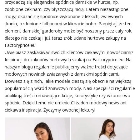
przydadzą się eleganckie spódnice damskie w hurcie, np.
zdobione cekinami czy błyszczącą nicią. Latem niezastąpione
mogą okazać się spódnice wykonane z lekkich, zwiewnych
tkanin, ozdobione falbanami w klimacie boho. Pamiętaj, że ten
element damskiej garderoby może być noszony przez cały rok,
dlatego nie czekaj i już teraz zrób udane hurtowe
zakupy
na
Factoryprice.eu.
Uwielbiasz zaskakiwać swoich klientów ciekawymi nowościami?
Inspiracji do zakupów hurtowych szukaj na Factoryprice.eu. Na
naszym blogu regularnie publikujemy ważne treści dotyczące
modowych nowinek związanych z damskimi spódnicami.
Dowiesz się z nich, jakie modele cieszą się obecnie największą
popularnością wśród znawczyń mody. Nasi specjaliści regularnie
publikują treści omawiające kroje, kolorystykę czy wzornictwo
spódnic. Dzięki temu nie umknie Ci żaden modowy news ani
ciekawa inspiracja. Życzymy owocnej lektury!