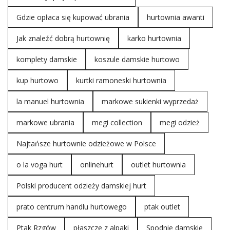
Gdzie opłaca się kupować ubrania
hurtownia awanti
Jak znaleźć dobrą hurtownię
karko hurtownia
komplety damskie
koszule damskie hurtowo
kup hurtowo
kurtki ramoneski hurtownia
la manuel hurtownia
markowe sukienki wyprzedaż
markowe ubrania
megi collection
megi odzież
Najtańsze hurtownie odzieżowe w Polsce
o la voga hurt
onlinehurt
outlet hurtownia
Polski producent odzieży damskiej hurt
prato centrum handlu hurtowego
ptak outlet
Ptak Rzgów
płaszcze z alpaki
Spodnie damskie