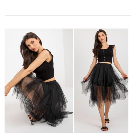
materiałów takich jak eko skóra. Ten tekst poświęcony
jest właśnie spódnicom z eko skóry – przyjrzymy się bliżej
ich cechom, zaletom i możliwościom stylizacyjnym, aby
pokazać, dlaczego są one tak cenione w dzisiejszych
czasach. Zapraszam do lektury, aby dowiedzieć się więcej
o tej fascynującej alternatywie dla tradycyjnej skóry
naturalnej!
Spódnica z eko skóry – niezwykle
stylowa i oryginalna
Spódnica z eko skóry
stoi obecnie na szczycie
popularności przede wszystkim ze względu na swój
wyjątkowy styl i wszechstronność. Wykonana z wysokiej
jakości materiałów, ta alternatywa dla skóry naturalnej
oferuje nie tylko efektowny wygląd, ale także komfort
noszenia i łatwość pielęgnacji.
Jej główne cechy, które przyciągają uwagę fashionistek,