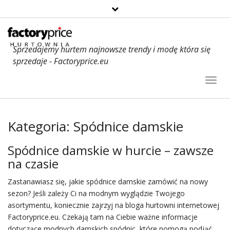
Sprzedajemy hurtem najnowsze trendy i modę która się
sprzedaje - Factoryprice.eu
Toggl
Navig
Kategoria:
Spódnice damskie
Spódnice damskie w hurcie – zawsze
na czasie
Zastanawiasz się, jakie
spódnice
damskie zamówić na nowy
sezon? Jeśli zależy Ci na modnym wyglądzie Twojego
asortymentu, koniecznie zajrzyj na bloga hurtowni internetowej
Factoryprice.eu. Czekają tam na Ciebie ważne informacje
dotyczące modnych damskich spódnic, które pomogą podjąć