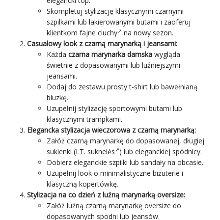
elegancki top.
Skompletuj stylizację klasycznymi czarnymi
szpilkami lub lakierowanymi butami i zaoferuj
klientkom
fajne ciuchy
na nowy sezon.
Casualowy look
z czarną marynarką i jeansami:
Każda
czarna marynarka damska
wygląda
świetnie z dopasowanymi lub luźniejszymi
jeansami.
Dodaj do zestawu prosty t-shirt lub bawełnianą
bluzkę.
Uzupełnij stylizację sportowymi butami lub
klasycznymi trampkami.
Elegancka stylizacja wieczorowa z czarną marynarką:
Załóż czarną marynarkę do dopasowanej, długiej
sukienki (LT.
suknelės
) lub eleganckiej spódnicy.
Dobierz eleganckie szpilki lub sandały na obcasie.
Uzupełnij look o minimalistyczne biżuterie i
klasyczną kopertówkę.
Stylizacja na co dzień z luźną marynarką oversize:
Załóż luźną czarną marynarkę oversize do
dopasowanych spodni lub jeansów.