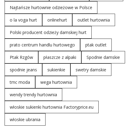
Najtańsze hurtownie odzieżowe w Polsce
o la voga hurt
onlinehurt
outlet hurtownia
Polski producent odzieży damskiej hurt
prato centrum handlu hurtowego
ptak outlet
Ptak Rzgów
płaszcze z alpaki
Spodnie damskie
spodnie jeans
sukienkie
swetry damskie
tmc moda
wega hurtownia
wendy trendy hurtownia
włoskie sukienki hurtownia Factoryprice.eu
włoskie ubrania