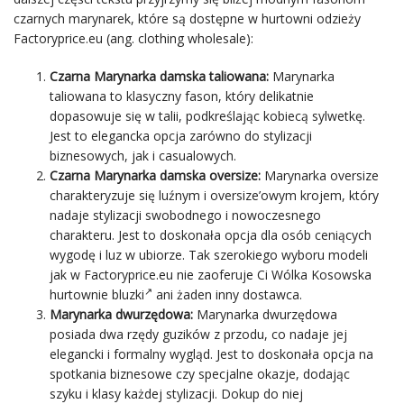
czarnych marynarek, które są dostępne w hurtowni odzieży
Factoryprice.eu (ang. clothing wholesale):
Czarna Marynarka damska taliowana:
Marynarka
taliowana to klasyczny fason, który delikatnie
dopasowuje się w talii, podkreślając kobiecą sylwetkę.
Jest to elegancka opcja zarówno do stylizacji
biznesowych, jak i casualowych.
Czarna Marynarka damska oversize:
Marynarka oversize
charakteryzuje się luźnym i oversize’owym krojem, który
nadaje stylizacji swobodnego i nowoczesnego
charakteru. Jest to doskonała opcja dla osób ceniących
wygodę i luz w ubiorze. Tak szerokiego wyboru modeli
jak w Factoryprice.eu nie zaoferuje Ci
Wólka Kosowska
hurtownie bluzki
ani żaden inny dostawca.
Marynarka dwurzędowa:
Marynarka dwurzędowa
posiada dwa rzędy guzików z przodu, co nadaje jej
elegancki i formalny wygląd. Jest to doskonała opcja na
spotkania biznesowe czy specjalne okazje, dodając
szyku i klasy każdej stylizacji. Dokup do niej