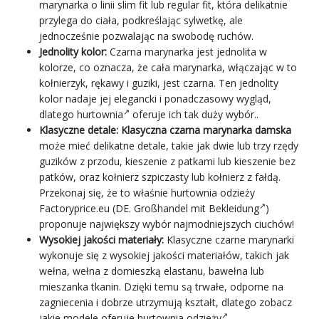
marynarka o linii slim fit lub regular fit, która delikatnie
przylega do ciała, podkreślając sylwetkę, ale
jednocześnie pozwalając na swobodę ruchów.
Jednolity kolor:
Czarna marynarka jest jednolita w
kolorze, co oznacza, że cała marynarka, włączając w to
kołnierzyk, rękawy i guziki, jest czarna. Ten jednolity
kolor nadaje jej elegancki i ponadczasowy wygląd,
dlatego
hurtownia
oferuje ich tak duży wybór..
Klasyczne detale:
Klasyczna czarna marynarka damska
może mieć delikatne detale, takie jak dwie lub trzy rzędy
guzików z przodu, kieszenie z patkami lub kieszenie bez
patków, oraz kołnierz szpiczasty lub kołnierz z fałdą.
Przekonaj się, że to właśnie
hurtownia odzieży
Factoryprice.eu
(DE.
Großhandel mit Bekleidung
)
proponuje największy wybór najmodniejszych ciuchów!
Wysokiej jakości materiały:
Klasyczne czarne marynarki
wykonuje się z wysokiej jakości materiałów, takich jak
wełna, wełna z domieszką elastanu, bawełna lub
mieszanka tkanin. Dzięki temu są trwałe, odporne na
zagniecenia i dobrze utrzymują kształt, dlatego zobacz
jakie modele oferuje
hurtownia odzieży
.