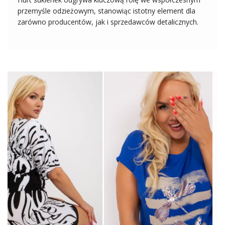
przemyśle odzieżowym, stanowiąc istotny element dla
zarówno producentów, jak i sprzedawców detalicznych.
Sukienki hurt są nieodłącznym elementem damskiej
garderoby, a ich zróżnicowanie stylów, fasonów i wzorów
sprawia, że stanowią atrakcyjny towar dla klientek o
różnych preferencjach modowych. […]