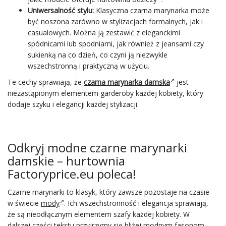
Uniwersalność stylu:
Klasyczna czarna marynarka może
być noszona zarówno w stylizacjach formalnych, jak i
casualowych. Można ją zestawić z eleganckimi
spódnicami lub spodniami, jak również z jeansami czy
sukienką na co dzień, co czyni ją niezwykle
wszechstronną i praktyczną w użyciu.
Te cechy sprawiają, że
czarna marynarka damska
jest
niezastąpionym elementem garderoby każdej kobiety, który
dodaje szyku i elegancji każdej stylizacji.
Odkryj modne czarne marynarki
damskie – hurtownia
Factoryprice.eu poleca!
Czarne marynarki to klasyk, który zawsze pozostaje na czasie
w świecie
mody
. Ich wszechstronność i elegancja sprawiają,
że są nieodłącznym elementem szafy każdej kobiety. W
dalszej części tekstu przyjrzymy się bliżej modnym fasonom