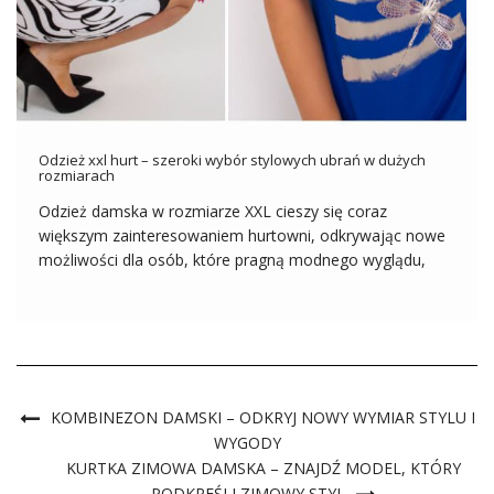
Odzież xxl hurt – szeroki wybór stylowych ubrań w dużych
rozmiarach
Odzież damska w rozmiarze XXL cieszy się coraz
większym zainteresowaniem hurtowni, odkrywając nowe
możliwości dla osób, które pragną modnego wyglądu,
niezależnie od swojego rozmiaru. Wraz z rosnącą
świadomością potrzeb różnych sylwetek, hurtownie
odzieży stawiają na oferty, które spełniają oczekiwania
klientek noszących większe rozmiary. To fascynujący […]
KOMBINEZON DAMSKI – ODKRYJ NOWY WYMIAR STYLU I
WYGODY
KURTKA ZIMOWA DAMSKA – ZNAJDŹ MODEL, KTÓRY
PODKREŚLI ZIMOWY STYL