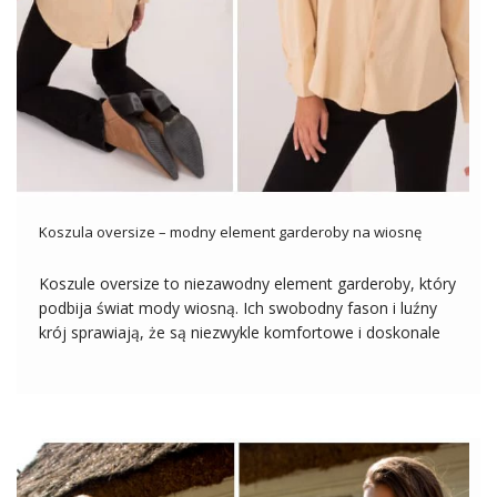
Koszula oversize – modny element garderoby na wiosnę
Koszule oversize to niezawodny element garderoby, który
podbija świat mody wiosną. Ich swobodny fason i luźny
krój sprawiają, że są niezwykle komfortowe i doskonale
wpisują się w casualowy, a jednocześnie stylowy look.
Zestawiana z różnymi elementami garderoby, od jeansów
po spódnice, koszula oversize stanowi uniwersalny […]