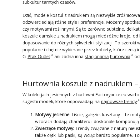
subkultur tamtych czasów.
Dziś, modele koszul z nadrukiem są niezwykle zróżnicowan
odzwierciedlają różne style i preferencje. Możemy spotk
czy motywami roślinnymi. Są to zarówno subtelne, delikat
koszule damskie z nadrukiem mogą mieć różne kroje, od 
dopasowanie do różnych sylwetek i stylizacji. To szeroki 
popularne i chętnie wybierane przez kobiety, które cenią
Ci
Ptak Outlet
ani żadna inna
stacjonarna
hurtownia
odz
Hurtownia koszule z nadrukiem – 
W kolekcjach jesiennych z hurtowni Factoryprice.eu warto 
sugestii modeli, które odpowiadają na
najnowsze trendy
Motywy jesienne
: Liście, gałęzie, kasztany – te mot
wzorach dodają charakteru i doskonale komponują s
Zwierzęce motywy
: Trendy związane z naturą nieust
także cętki lub paski, są wciąż bardzo popularne. To