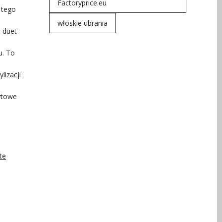
Factoryprice.eu
 tego
włoskie ubrania
 duet
u. To
lizacji
rtowe
te