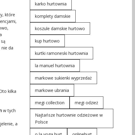
karko hurtownia
y, które
komplety damskie
tencjami,
kowo,
koszule damskie hurtowo
a
kup hurtowo
są
 nie da
kurtki ramoneski hurtownia
la manuel hurtownia
markowe sukienki wyprzedaż
markowe ubrania
Oto kilka
megi collection
megi odzież
m
w tych
Najtańsze hurtownie odzieżowe w
Polsce
jelenie, a
o la voga hurt
onlinehurt