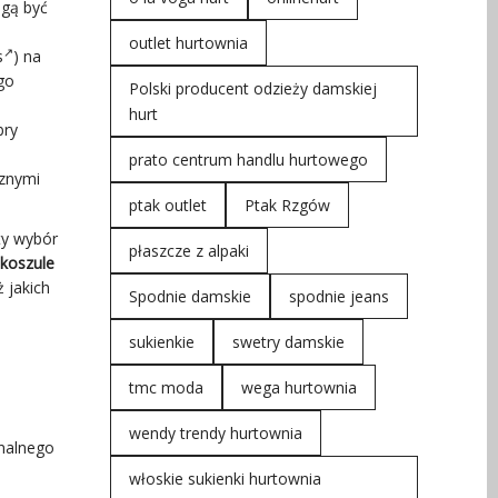
ogą być
outlet hurtownia
s
) na
go
Polski producent odzieży damskiej
hurt
bry
prato centrum handlu hurtowego
cznymi
ptak outlet
Ptak Rzgów
ty wybór
płaszcze z alpaki
 koszule
 jakich
Spodnie damskie
spodnie jeans
sukienkie
swetry damskie
tmc moda
wega hurtownia
wendy trendy hurtownia
nalnego
włoskie sukienki hurtownia