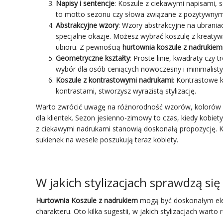
Napisy i sentencje
: Koszule z ciekawymi napisami, 
to motto sezonu czy słowa związane z pozytywnym
Abstrakcyjne wzory
: Wzory abstrakcyjne na ubrani
specjalne okazje. Możesz wybrać koszulę z kreaty
ubioru. Z pewnością
hurtownia koszule z nadrukie
Geometryczne kształty
: Proste linie, kwadraty czy
wybór dla osób ceniących nowoczesny i minimalisty
Koszule z kontrastowymi nadrukami
: Kontrastowe 
kontrastami, stworzysz wyrazistą stylizację.
Warto zwrócić uwagę na różnorodność wzorów, kolorów i
dla klientek. Sezon jesienno-zimowy to czas, kiedy kobie
z ciekawymi nadrukami stanowią doskonałą propozycję. K
sukienek na wesele poszukują teraz kobiety.
W jakich stylizacjach sprawdzą się
Hurtownia Koszule z nadrukiem
mogą być doskonałym ele
charakteru. Oto kilka sugestii, w jakich stylizacjach wart