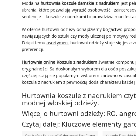
Moda na
hurtownia koszule damskie z nadrukiem
jest peł
ubrania, które pozwalają wyrazić osobowość i zainteresow
sentencje – koszule z nadrukami to prawdziwa manifestac
W ofercie hurtowni odzieży odnajdziemy bogactwo propozyc
nawiązujących do sztuki czy mody ulicznej po motywy rośl
Dzięki temu
asortyment
hurtowni odzieży staje się jeszc
preferencji.
Hurtownia online
Koszule z nadrukiem
świetnie komponują 
oryginalności. Są doskonałym wyborem dla osób poszukują
częściej stają się popularnym wyborem zarówno w casualow
koszula z nadrukiem z pewnością doda charakteru każdej 
Hurtownia koszule z nadrukiem czyt
modnej włoskiej odzieży.
Więcej o hurtowni odzieży: RO.
angr
Czytaj dalej: Kluczowe elementy ga
Czy Można Kupować W Hurtowni Bez Firmy
Koszule Damskie 