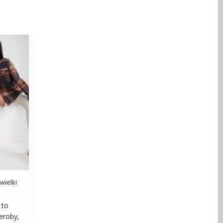
wielki
 to
eroby,