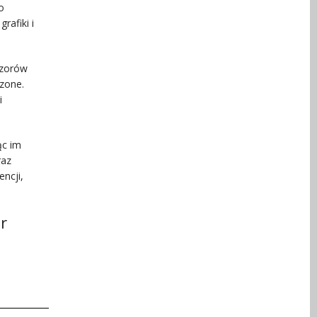
o
rafiki i
wzorów
czone.
i
ąc im
raz
ncji,
r