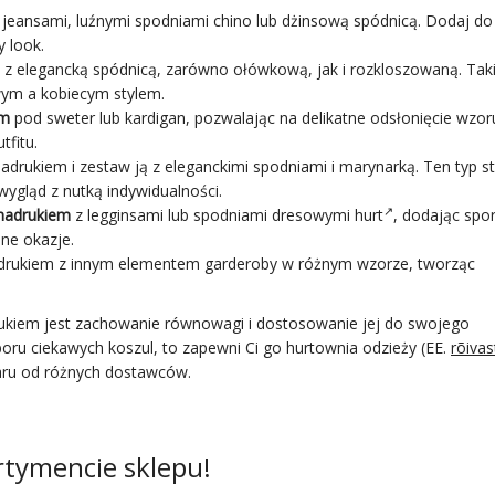
z jeansami, luźnymi spodniami chino lub dżinsową spódnicą. Dodaj do
 look.
 z elegancką spódnicą, zarówno ołówkową, jak i rozkloszowaną. Taki
ym a kobiecym stylem.
em
pod sweter lub kardigan, pozwalając na delikatne odsłonięcie wzor
tfitu.
adrukiem i zestaw ją z eleganckimi spodniami i marynarką. Ten typ sty
wygląd z nutką indywidualności.
nadrukiem
z legginsami lub
spodniami dresowymi hurt
, dodając spo
lne okazje.
nadrukiem z innym elementem garderoby w różnym wzorze, tworząc
adrukiem jest zachowanie równowagi i dostosowanie jej do swojego
boru ciekawych koszul, to zapewni Ci go hurtownia odzieży (EE.
rõivas
waru od różnych dostawców.
rtymencie sklepu!