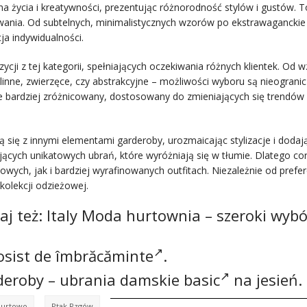
na życia i kreatywności, prezentując różnorodność stylów i gustów. T
ania. Od subtelnych, minimalistycznych wzorów po ekstrawaganckie g
ja indywidualności.
ji z tej kategorii, spełniających oczekiwania różnych klientek. Od 
inne, zwierzęce, czy abstrakcyjne – możliwości wyboru są nieograni
ze bardziej zróżnicowany, dostosowany do zmieniających się trendów 
się z innymi elementami garderoby, urozmaicając stylizacje i dodaj
cych unikatowych ubrań, które wyróżniają się w tłumie. Dlatego co
ych, jak i bardziej wyrafinowanych outfitach. Niezależnie od prefere
kolekcji odzieżowej.
aj też:
Italy Moda hurtownia
– szeroki wybó
osist de îmbrăcăminte
.
rderoby –
ubrania damskie basic
na jesień.
Hurtowo
Ptak Rzgów