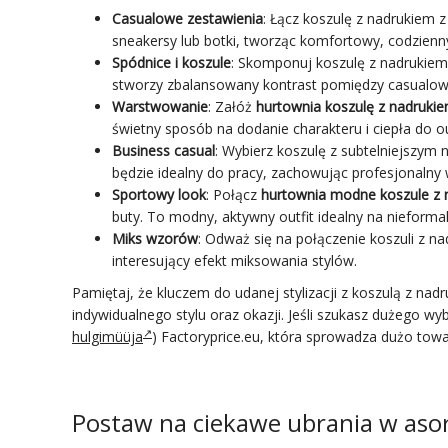
Casualowe zestawienia
: Łącz koszulę z nadrukiem 
sneakersy lub botki, tworząc komfortowy, codzienny
Spódnice i koszule
: Skomponuj koszulę z nadrukiem
stworzy zbalansowany kontrast pomiędzy casualow
Warstwowanie
: Załóż
hurtownia koszulę z nadruki
świetny sposób na dodanie charakteru i ciepła do ou
Business casual
: Wybierz koszulę z subtelniejszym n
będzie idealny
do pracy
, zachowując profesjonalny 
Sportowy look
: Połącz
hurtownia modne koszule z 
buty
. To modny, aktywny outfit idealny na nieforma
Miks wzorów
: Odważ się na połączenie koszuli z 
interesujący efekt miksowania stylów.
Pamiętaj, że kluczem do udanej stylizacji z koszulą z n
indywidualnego stylu oraz okazji. Jeśli szukasz dużego wy
hulgimüüja
) Factoryprice.eu, która sprowadza dużo to
Postaw na ciekawe ubrania w aso