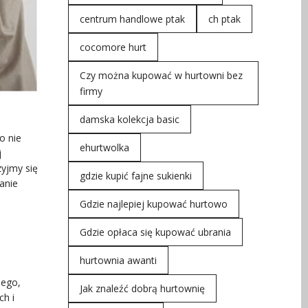
centrum handlowe ptak
ch ptak
cocomore hurt
Czy można kupować w hurtowni bez
firmy
damska kolekcja basic
o nie
ehurtwolka
j
zyjmy się
gdzie kupić fajne sukienki
anie
Gdzie najlepiej kupować hurtowo
Gdzie opłaca się kupować ubrania
hurtownia awanti
nego,
Jak znaleźć dobrą hurtownię
ch i