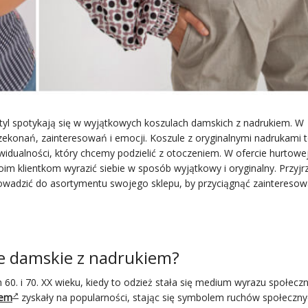
styl spotykają się w wyjątkowych koszulach damskich z nadrukiem. W
zekonań, zainteresowań i emocji. Koszule z oryginalnymi nadrukami t
widualności, który chcemy podzielić z otoczeniem. W ofercie hurtowe
im klientkom wyrazić siebie w sposób wyjątkowy i oryginalny. Przyjr
wadzić do asortymentu swojego sklepu, by przyciągnąć zainteresow
le damskie z nadrukiem?
60. i 70. XX wieku, kiedy to odzież stała się medium wyrazu społecz
iem
zyskały na popularności, stając się symbolem ruchów społeczny