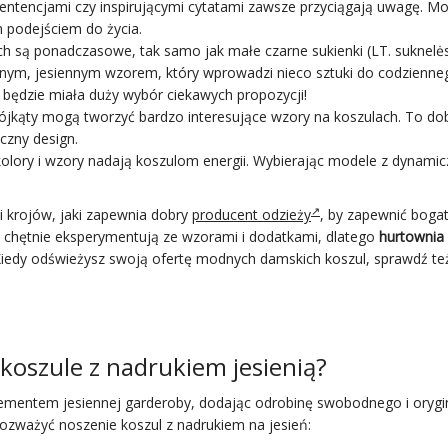
sentencjami czy inspirującymi cytatami zawsze przyciągają uwagę. M
 podejściem do życia.
ach są ponadczasowe, tak samo jak małe
czarne sukienki
(LT.
suknelė
wnym, jesiennym wzorem, który wprowadzi nieco sztuki do codzienne
m
będzie miała duży wybór ciekawych propozycji!
 trójkąty mogą tworzyć bardzo interesujące wzory na koszulach. To do
czny design.
kolory i wzory nadają koszulom energii. Wybierając modele z dynami
 krojów, jaki zapewnia dobry
producent odzieży
, by zapewnić boga
ty chętnie eksperymentują ze wzorami i dodatkami, dlatego
hurtownia
iedy odświeżysz swoją ofertę modnych damskich koszul, sprawdź też
 koszule z nadrukiem jesienią?
mentem jesiennej garderoby, dodając odrobinę swobodnego i orygi
o rozważyć noszenie koszul z nadrukiem na jesień: