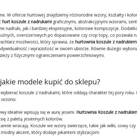
e. W ofercie hurtowej znajdziemy różnorodne wzory, kształty i kolor
ać
hurt koszule z nadrukami
graficznymi, abstrakcyjnymi wzorami, sen
ne nadruki, jak i bardziej ekspresyjne, kolorowe kompozycje. Dodat
luźnych, oversize’owych po dopasowane czy crop topy, co pozwala n
wachlarz możliwości, który sprawia, że
hurtownia koszule z nadrukiem
 indywidualność i wyrazistość w swoim ubiorze. Równie dużego wyboru
ieży z fizycznymi ograniczeniami powierzchniowymi.
jakie modele kupić do sklepu?
wybierać koszule z nadrukami, które oddają charakter tej pory roku. 
sezonu:
ywy idealnie wpisują się w aurę jesieni.
Hurtownia Koszule z nadrukie
ię z paletą jesiennych kolorów.
annie wracają. Koszule we wzory zwierzęce, takie jak wilki, sowy czy 
 modny akcent, który dodaje pikanterii stylizacjom.