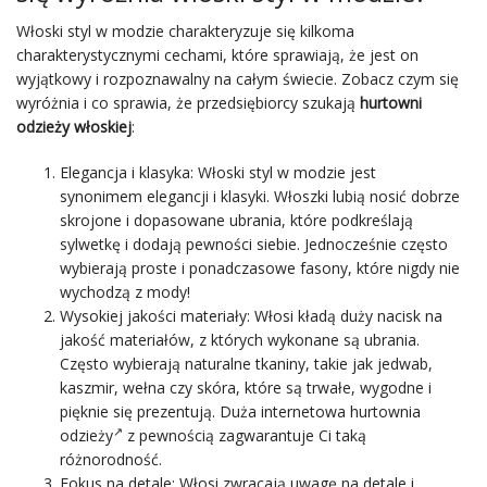
Włoski styl w modzie charakteryzuje się kilkoma
charakterystycznymi cechami, które sprawiają, że jest on
wyjątkowy i rozpoznawalny na całym świecie. Zobacz czym się
wyróżnia i co sprawia, że przedsiębiorcy szukają
hurtowni
odzieży włoskiej
:
Elegancja i klasyka: Włoski styl w modzie jest
synonimem elegancji i klasyki. Włoszki lubią nosić dobrze
skrojone i dopasowane ubrania, które podkreślają
sylwetkę i dodają pewności siebie. Jednocześnie często
wybierają proste i ponadczasowe fasony, które nigdy nie
wychodzą z mody!
Wysokiej jakości materiały: Włosi kładą duży nacisk na
jakość materiałów, z których wykonane są ubrania.
Często wybierają naturalne tkaniny, takie jak jedwab,
kaszmir, wełna czy skóra, które są trwałe, wygodne i
pięknie się prezentują. Duża
internetowa hurtownia
odzieży
z pewnością zagwarantuje Ci taką
różnorodność.
Fokus na detale: Włosi zwracają uwagę na detale i