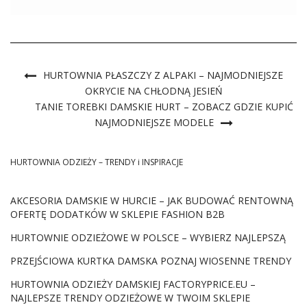
różnych producentów i marek, w tym głównie modną
odzież. Zobacz jakie ubrania warto kupić w hurcie w […]
HURTOWNIA PŁASZCZY Z ALPAKI – NAJMODNIEJSZE
OKRYCIE NA CHŁODNĄ JESIEŃ
TANIE TOREBKI DAMSKIE HURT – ZOBACZ GDZIE KUPIĆ
NAJMODNIEJSZE MODELE
HURTOWNIA ODZIEŻY – TRENDY i INSPIRACJE
AKCESORIA DAMSKIE W HURCIE – JAK BUDOWAĆ RENTOWNĄ
OFERTĘ DODATKÓW W SKLEPIE FASHION B2B
HURTOWNIE ODZIEŻOWE W POLSCE – WYBIERZ NAJLEPSZĄ
PRZEJŚCIOWA KURTKA DAMSKA POZNAJ WIOSENNE TRENDY
HURTOWNIA ODZIEŻY DAMSKIEJ FACTORYPRICE.EU –
NAJLEPSZE TRENDY ODZIEŻOWE W TWOIM SKLEPIE