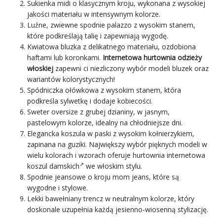
Sukienka midi o klasycznym kroju, wykonana z wysokiej
jakości materiału w intensywnym kolorze.
Luźne, zwiewne
spodnie
palazzo z wysokim stanem,
które podkreślają talię i zapewniają wygodę.
Kwiatowa bluzka z delikatnego materiału, ozdobiona
haftami lub koronkami.
Internetowa hurtownia odzieży
włoskiej
zapewni ci niezliczony wybór modeli bluzek oraz
wariantów kolorystycznych!
Spódniczka ołówkowa z wysokim stanem, która
podkreśla sylwetkę i dodaje kobiecości.
Sweter oversize
z grubej dzianiny, w jasnym,
pastelowym kolorze, idealny na chłodniejsze dni.
Elegancka koszula w
paski
z wysokim kołnierzykiem,
zapinana na guziki. Największy wybór pięknych modeli w
wielu kolorach i wzorach oferuje
hurtownia internetowa
koszul damskich
we włoskim stylu.
Spodnie jeansowe o kroju
mom jeans
, które są
wygodne i stylowe.
Lekki bawełniany trencz w neutralnym kolorze, który
doskonale uzupełnia każdą jesienno-wiosenną stylizację.