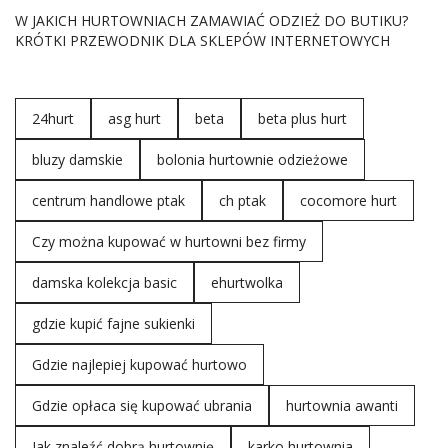
W JAKICH HURTOWNIACH ZAMAWIAĆ ODZIEŻ DO BUTIKU?
KRÓTKI PRZEWODNIK DLA SKLEPÓW INTERNETOWYCH
24hurt
asg hurt
beta
beta plus hurt
bluzy damskie
bolonia hurtownie odzieżowe
centrum handlowe ptak
ch ptak
cocomore hurt
Czy można kupować w hurtowni bez firmy
damska kolekcja basic
ehurtwolka
gdzie kupić fajne sukienki
Gdzie najlepiej kupować hurtowo
Gdzie opłaca się kupować ubrania
hurtownia awanti
Jak znaleźć dobrą hurtownię
karko hurtownia