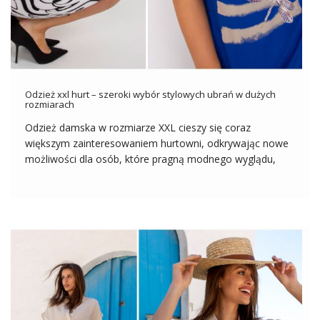
Odzież xxl hurt – szeroki wybór stylowych ubrań w dużych
rozmiarach
Odzież damska w rozmiarze XXL cieszy się coraz
większym zainteresowaniem hurtowni, odkrywając nowe
możliwości dla osób, które pragną modnego wyglądu,
niezależnie od swojego rozmiaru. Wraz z rosnącą
świadomością potrzeb różnych sylwetek, hurtownie
odzieży stawiają na oferty, które spełniają oczekiwania
klientek noszących większe rozmiary. To fascynujący […]