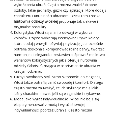
wykończenia ubrań. Często można znaleźć drobne
ozdoby, takie jak hafty, guziki czy aplikacje, które dodają
charakteru i unikalności ubraniom. Dzięki temu nasza
hurtownia odzieży włoskiej
proponuje tak ciekawe i
oryginalne produkty.
Kolorystyka: Włosi są znani z odwagi w wyborze
kolorów. Często wybierają intensywne i żywe kolory,
które dodają energii i ożywiają stylizację. Jednocześnie
potrafią doskonale komponować różne barwy, tworząc
harmonijne i eleganckie zestawienia. Sprawdź mnóstwo
wariantów kolorystycznych jakie oferuje
hurtownia
odzieży Gdańsk
, mająca w asortymencie ubrania w
każdym odcieniu.
Luźny i swobodny styl: Mimo skłonności do elegancji,
Włosi także potrafią cenić swobodę i komfort. Dlatego
często można zauważyć, że ich
stylizacje
mają lekki,
luźny charakter, nawet jeśli są eleganckie i szykowne.
Moda jako wyraz indywidualności: Włosi nie boją się
eksperymentować z modą i wyrażać swojej
indywidualności poprzez ubrania. Często można