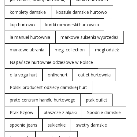
komplety damskie
koszule damskie hurtowo
kup hurtowo
kurtki ramoneski hurtownia
la manuel hurtownia
markowe sukienki wyprzedaż
markowe ubrania
megi collection
megi odzież
Najtańsze hurtownie odzieżowe w Polsce
o la voga hurt
onlinehurt
outlet hurtownia
Polski producent odzieży damskiej hurt
prato centrum handlu hurtowego
ptak outlet
Ptak Rzgów
płaszcze z alpaki
Spodnie damskie
spodnie jeans
sukienkie
swetry damskie