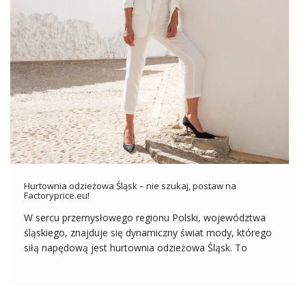
Hurtownia odzieżowa Śląsk – nie szukaj, postaw na
Factoryprice.eu!
W sercu przemysłowego regionu Polski, województwa
śląskiego, znajduje się dynamiczny świat mody, którego
siłą napędową jest hurtownia odzieżowa Śląsk. To
miejsce, gdzie zderzają się najnowsze trendy z tradycją, a
szeroki wybór ubrań i akcesoriów pozwala zaspokoić
różnorodne gusty i potrzeby klientów. Nie możesz wybrać