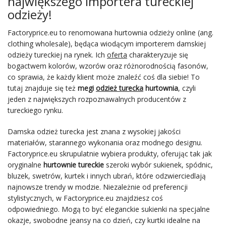
największego importera tureckiej
odzieży!
Factoryprice.eu to renomowana hurtownia odzieży online (ang.
clothing wholesale), będąca wiodącym importerem damskiej
odzieży tureckiej na rynek. Ich
oferta
charakteryzuje się
bogactwem kolorów, wzorów oraz różnorodnością fasonów,
co sprawia, że każdy klient może znaleźć coś dla siebie! To
tutaj znajduje się też
megi
odzież turecka
hurtownia
, czyli
jeden z największych rozpoznawalnych producentów z
tureckiego rynku.
Damska odzież turecka jest znana z wysokiej jakości
materiałów, starannego wykonania oraz modnego designu.
Factoryprice.eu skrupulatnie wybiera produkty, oferując tak jak
oryginalne
hurtownie tureckie
szeroki wybór sukienek, spódnic,
bluzek, swetrów, kurtek i innych ubrań, które odzwierciedlają
najnowsze trendy w modzie. Niezależnie od preferencji
stylistycznych, w Factoryprice.eu znajdziesz coś
odpowiedniego. Mogą to być eleganckie sukienki na specjalne
okazje, swobodne jeansy na co dzień, czy kurtki idealne na