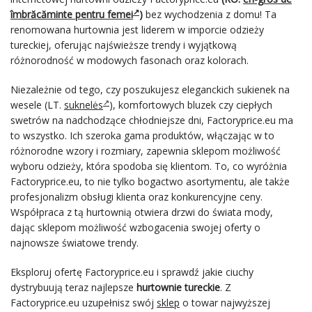
îmbrăcăminte pentru femei
)
bez wychodzenia z domu! Ta
renomowana hurtownia jest liderem w imporcie odzieży
tureckiej, oferując najświeższe trendy i wyjątkową
różnorodność w modowych fasonach oraz kolorach.
Niezależnie od tego, czy poszukujesz eleganckich sukienek na
wesele (LT.
suknelės
), komfortowych bluzek czy ciepłych
swetrów na nadchodzące chłodniejsze dni, Factoryprice.eu ma
to wszystko. Ich szeroka gama produktów, włączając w to
różnorodne wzory i rozmiary, zapewnia sklepom możliwość
wyboru odzieży, która spodoba się klientom. To, co wyróżnia
Factoryprice.eu, to nie tylko bogactwo asortymentu, ale także
profesjonalizm obsługi klienta oraz konkurencyjne ceny.
Współpraca z tą hurtownią otwiera drzwi do świata mody,
dając sklepom możliwość wzbogacenia swojej oferty o
najnowsze światowe trendy.
Eksploruj ofertę Factoryprice.eu i sprawdź jakie ciuchy
dystrybuują teraz najlepsze
hurtownie tureckie
. Z
Factoryprice.eu uzupełnisz swój
sklep
o towar najwyższej