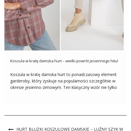
Koszula w kratę damska hurt – wielki powrót jesiennego hitu!
Koszula w kratę damska hurt to ponadczasowy element
garderoby, który zyskuje na popularności szczególnie w
okresie jesienno-zimowym. Ten klasyczny wzór nie tylko
nawiązuje do wiecznie modnej klasyki, ale również
wpisuje się w trendy sezonowe. W hurtowni odzieży
Factoryprice.eu znajdziesz szeroki wybór damskich koszul
w kratę, […]
HURT BLUZKI KOSZULOWE DAMSKIE – LUŹNY SZYK W