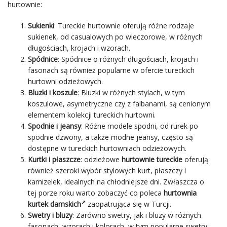
hurtownie:
Sukienki
: Tureckie hurtownie oferują różne rodzaje
sukienek, od casualowych po wieczorowe, w różnych
długościach, krojach i wzorach.
Spódnice
: Spódnice o różnych długościach, krojach i
fasonach są również popularne w ofercie tureckich
hurtowni odzieżowych.
Bluzki i koszule
: Bluzki w różnych stylach, w tym
koszulowe, asymetryczne czy z falbanami, są cenionym
elementem kolekcji tureckich hurtowni.
Spodnie i jeansy
: Różne modele spodni, od rurek po
spodnie dzwony, a także modne jeansy, często są
dostępne w tureckich hurtowniach odzieżowych.
Kurtki i płaszcze
: odzieżowe
hurtownie tureckie
oferują
również szeroki wybór stylowych kurt, płaszczy i
kamizelek, idealnych na chłodniejsze dni. Zwłaszcza o
tej porze roku warto zobaczyć co poleca
hurtownia
kurtek damskich
zaopatrująca się w Turcji.
Swetry i bluzy
: Zarówno swetry, jak i bluzy w różnych
fasonach, wzorach i kolorach, w tym popularne swetry