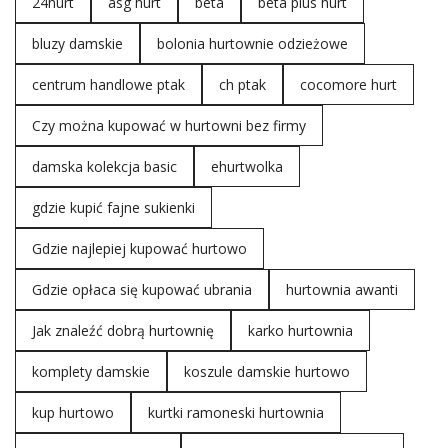
24hurt
asg hurt
beta
beta plus hurt
bluzy damskie
bolonia hurtownie odzieżowe
centrum handlowe ptak
ch ptak
cocomore hurt
Czy można kupować w hurtowni bez firmy
damska kolekcja basic
ehurtwolka
gdzie kupić fajne sukienki
Gdzie najlepiej kupować hurtowo
Gdzie opłaca się kupować ubrania
hurtownia awanti
Jak znaleźć dobrą hurtownię
karko hurtownia
komplety damskie
koszule damskie hurtowo
kup hurtowo
kurtki ramoneski hurtownia