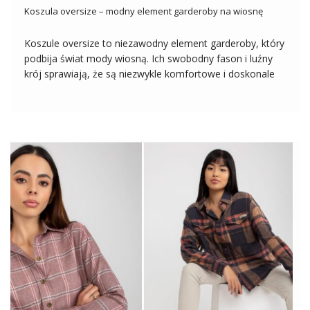
Koszula oversize – modny element garderoby na wiosnę
Koszule oversize to niezawodny element garderoby, który
podbija świat mody wiosną. Ich swobodny fason i luźny
krój sprawiają, że są niezwykle komfortowe i doskonale
wpisują się w casualowy, a jednocześnie stylowy look.
Zestawiana z różnymi elementami garderoby, od jeansów
po spódnice, koszula oversize stanowi uniwersalny […]