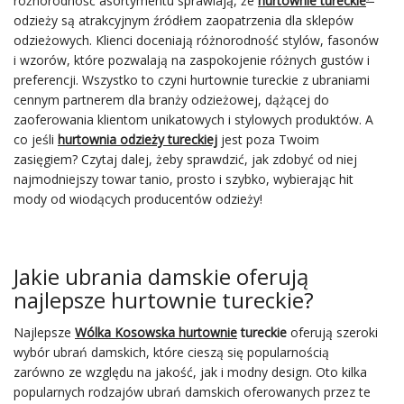
różnorodność asortymentu sprawiają, że
hurtownie tureckie
odzieży są atrakcyjnym źródłem zaopatrzenia dla sklepów
odzieżowych. Klienci doceniają różnorodność stylów, fasonów
i wzorów, które pozwalają na zaspokojenie różnych gustów i
preferencji. Wszystko to czyni hurtownie tureckie z ubraniami
cennym partnerem dla branży odzieżowej, dążącej do
zaoferowania klientom unikatowych i stylowych produktów. A
co jeśli
hurtownia odzieży tureckiej
jest poza Twoim
zasięgiem? Czytaj dalej, żeby sprawdzić, jak zdobyć od niej
najmodniejszy towar tanio, prosto i szybko, wybierając hit
mody od wiodących producentów odzieży!
Jakie ubrania damskie oferują
najlepsze hurtownie tureckie?
Najlepsze
Wólka Kosowska hurtownie
tureckie
oferują szeroki
wybór ubrań damskich, które cieszą się popularnością
zarówno ze względu na jakość, jak i modny design. Oto kilka
popularnych rodzajów ubrań damskich oferowanych przez te