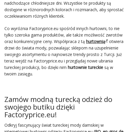
nadchodzące chłodniejsze dni. Wszystkie te produkty są
dostępne w różnorodnych kolorach i rozmiarach, aby sprostać
oczekiwaniom różnych klientek.
Co wyróżnia Factoryprice.eu spośród innych hurtowni, to nie
tylko szeroka gama produktów, ale także możliwość zwrotów
oraz konkurencyjne ceny. Współpraca z tą
hurtownią
otwiera
drzwi do świata mody, pozwalając sklepom na uzupełnienie
swojego asortymentu o najnowsze trendy prosto z Turcji. Już
teraz wejdź na Factoryprice.eu i przeglądaj nowe ubrania
tureckiej produkcji, bo dzięki nim
hurtownie tureckie
są w
twoim zasięgu.
Zamów modną turecką odzież do
swojego butiku dzięki
Factoryprice.eu!
Odkryj fascynujący świat tureckiej mody damskiej w
internetowej hurtowni odzieży Factoryprice.eu
(RO.
en-gros de