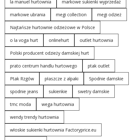
la manuel hurtownia
markowe sukienki wyprzedaż
markowe ubrania
megi collection
megi odzież
Najtańsze hurtownie odzieżowe w Polsce
o la voga hurt
onlinehurt
outlet hurtownia
Polski producent odzieży damskiej hurt
prato centrum handlu hurtowego
ptak outlet
Ptak Rzgów
płaszcze z alpaki
Spodnie damskie
spodnie jeans
sukienkie
swetry damskie
tmc moda
wega hurtownia
wendy trendy hurtownia
włoskie sukienki hurtownia Factoryprice.eu