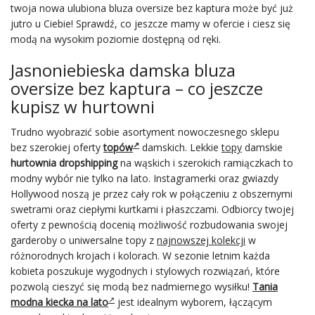
twoja nowa ulubiona bluza oversize bez kaptura może być już
jutro u Ciebie! Sprawdź, co jeszcze mamy w ofercie i ciesz się
modą na wysokim poziomie dostępną od ręki.
Jasnoniebieska damska bluza
oversize bez kaptura – co jeszcze
kupisz w hurtowni
Trudno wyobrazić sobie asortyment nowoczesnego sklepu
bez szerokiej oferty
topów
damskich. Lekkie
topy
damskie
hurtownia dropshipping
na wąskich i szerokich ramiączkach to
modny wybór nie tylko na lato. Instagramerki oraz gwiazdy
Hollywood noszą je przez cały rok w połączeniu z obszernymi
swetrami oraz ciepłymi kurtkami i płaszczami. Odbiorcy twojej
oferty z pewnością docenią możliwość rozbudowania swojej
garderoby o uniwersalne topy z
najnowszej kolekcji
w
różnorodnych krojach i kolorach. W sezonie letnim każda
kobieta poszukuje wygodnych i stylowych rozwiązań, które
pozwolą cieszyć się modą bez nadmiernego wysiłku!
Tania
modna kiecka na lato
jest idealnym wyborem, łączącym