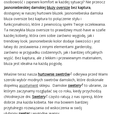
osobowość i zapewni komfort w każdej sytuacji? Nie przeocz
Jasnoniebieskiej damskiej
bluzy oversize
bez kaptura
,
dostępnej w naszej hurtowni bluzek. Jasnoniebieska damska
bluza oversize bez kaptura to połączenie stylu i
funkcjonalności, które z pewnością spełni Twoje oczekiwania.
Ta niezwykła bluza oversize to prawdziwy must-have w szafie
każdej kobiety, która ceni sobie zarówno wygodę, jak i
trendowy look. Jasnoniebieski kolor dodaje świeżości i jest
łatwy do zestawienia z innymi elementami garderoby,
zarówno w przypadku codziennych, jak i bardziej oficjalnych
wyjść. Bez kaptura, ale z lekkim i przewiewnym materiałem,
bluza jest idealna na każdą pogodę.
Właśnie teraz nasza
hurtownie swetrów
odkrywa przed Wami
szeroki wybór modnych swetrów damskich, które doskonale
dopełnią
asortyment
sklepu. Damskie
swetery
to ubranie, za
którym zaczynamy rozglądać się co roku, kiedy przychodzą
chłodniejsze dni.
Swetery
często ratują z nas opresji, które
dobrze zna każda kobieta. Nie ma bowiem bardziej
przytulnego rozwiązania od wskoczenia w swój
ulubiony
sweter
i wygodne jeansy.