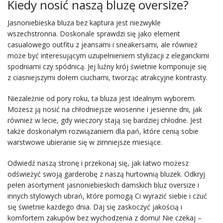
Kiedy nosić naszą bluzę oversize?
Jasnoniebieska bluza bez kaptura jest niezwykle
wszechstronna. Doskonale sprawdzi się jako element
casualowego outfitu z jeansami i sneakersami, ale również
może być interesującym uzupełnieniem stylizacji z eleganckimi
spodniami czy spódnicą. Jej luźny krój świetnie komponuje się
z ciasniejszymi dołem ciuchami, tworząc atrakcyjne kontrasty.
Niezależnie od pory roku, ta bluza jest idealnym wyborem.
Możesz ją nosić na chłodniejsze wiosenne i jesienne dni, jak
również w lecie, gdy wieczory stają się bardziej chłodne. Jest
także doskonałym rozwiązaniem dla pań, które cenią sobie
warstwowe ubieranie się w zimniejsze miesiące.
Odwiedź naszą stronę i przekonaj się, jak łatwo możesz
odświeżyć swoją garderobę z naszą hurtownią bluzek. Odkryj
pełen asortyment jasnoniebieskich damskich bluz oversize i
innych stylowych ubrań, które pomogą Ci wyrazić siebie i czuć
się świetnie każdego dnia. Daj się zaskoczyć jakością i
komfortem zakupów bez wychodzenia z domu! Nie czekaj –