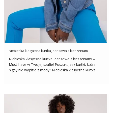
Niebieska klasyczna kurtka jeansowa z kieszeniami
Niebieska klasyczna kurtka jeansowa z kieszeniami –
Must-have w Twojej szafie! Poszukujesz kurtki, która
nigdy nie wyjdzie z mody? Niebieska klasyczna kurtka
jeansowa z kieszeniami to ponadczasowy wybór, który
świetnie wpisuje się w każdy styl i okazję. Prosty, ale
stylowy design sprawia, że jest to […]