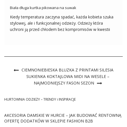
Biała długa kurtka pikowana na suwak
Kiedy temperatura zaczyna spadać, każda kobieta szuka
stylowej, ale i funkcjonalnej odzieży. Odzieży która
uchroni ją przed chłodem bez kompromisów w kwestii
wyglądu. Hurtownia kurtek FactoryPrice.eu wychodzi
naprzeciw oczekiwaniom swoich klientek, oferując
szeroką gamę kurtek, w tym wyjątkową białą długą kurtkę
pikowaną na suwak. Ten […]
CIEMNONIEBIESKA BLUZKA Z PRINTAMI SILESIA
SUKIENKA KOKTAJLOWA MIDI NA WESELE –
NAJMODNIEJSZY FASON SEZON
HURTOWNIA ODZIEŻY – TRENDY i INSPIRACJE
AKCESORIA DAMSKIE W HURCIE – JAK BUDOWAĆ RENTOWNĄ
OFERTĘ DODATKÓW W SKLEPIE FASHION B2B