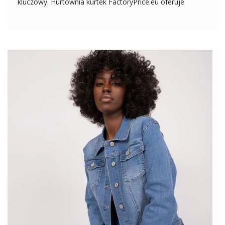
kluczowy. Hurtownia kurtek FactoryPrice.eu oferuje
szeroki wybór, a jednym z interesujących modeli jest
Brudnoróżowa pikowana kurtka bez kaptura Callie RUE
PARIS. Jest to wyjątkowa propozycja dla pań, które cenią
sobie elegancję połączoną […]