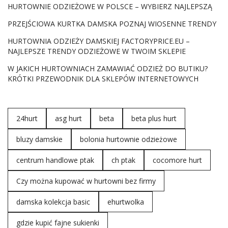
HURTOWNIE ODZIEŻOWE W POLSCE – WYBIERZ NAJLEPSZĄ
PRZEJŚCIOWA KURTKA DAMSKA POZNAJ WIOSENNE TRENDY
HURTOWNIA ODZIEŻY DAMSKIEJ FACTORYPRICE.EU –
NAJLEPSZE TRENDY ODZIEŻOWE W TWOIM SKLEPIE
W JAKICH HURTOWNIACH ZAMAWIAĆ ODZIEŻ DO BUTIKU?
KRÓTKI PRZEWODNIK DLA SKLEPÓW INTERNETOWYCH
24hurt
asg hurt
beta
beta plus hurt
bluzy damskie
bolonia hurtownie odzieżowe
centrum handlowe ptak
ch ptak
cocomore hurt
Czy można kupować w hurtowni bez firmy
damska kolekcja basic
ehurtwolka
gdzie kupić fajne sukienki