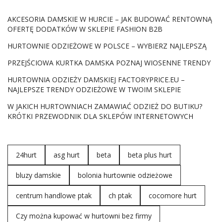
AKCESORIA DAMSKIE W HURCIE – JAK BUDOWAĆ RENTOWNĄ
OFERTĘ DODATKÓW W SKLEPIE FASHION B2B
HURTOWNIE ODZIEŻOWE W POLSCE – WYBIERZ NAJLEPSZĄ
PRZEJŚCIOWA KURTKA DAMSKA POZNAJ WIOSENNE TRENDY
HURTOWNIA ODZIEŻY DAMSKIEJ FACTORYPRICE.EU –
NAJLEPSZE TRENDY ODZIEŻOWE W TWOIM SKLEPIE
W JAKICH HURTOWNIACH ZAMAWIAĆ ODZIEŻ DO BUTIKU?
KRÓTKI PRZEWODNIK DLA SKLEPÓW INTERNETOWYCH
24hurt
asg hurt
beta
beta plus hurt
bluzy damskie
bolonia hurtownie odzieżowe
centrum handlowe ptak
ch ptak
cocomore hurt
Czy można kupować w hurtowni bez firmy