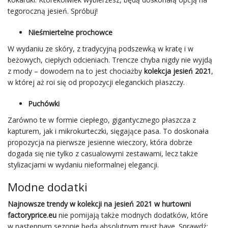
tegoroczną jesień. Spróbuj!
Nieśmiertelne prochowce
W wydaniu ze skóry, z tradycyjną podszewką w kratę i w
beżowych, ciepłych odcieniach. Trencze chyba nigdy nie wyjdą
z mody – dowodem na to jest chociażby
kolekcja jesień 2021
,
w której aż roi się od propozycji eleganckich płaszczy.
Puchówki
Zarówno te w formie ciepłego, gigantycznego płaszcza z
kapturem, jak i mikrokurteczki, sięgające pasa. To doskonała
propozycja na pierwsze jesienne wieczory, która dobrze
dogada się nie tylko z casualowymi zestawami, lecz także
stylizacjami w wydaniu nieformalnej elegancji.
Modne dodatki
Najnowsze trendy w kolekcji na jesień 2021 w hurtowni
factoryprice.eu
nie pomijają także modnych dodatków, które
w następnym sezonie będą absolutnym must have. Sprawdź: