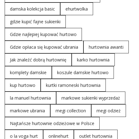
damska kolekcja basic
ehurtwolka
gdzie kupić fajne sukienki
Gdzie najlepiej kupować hurtowo
Gdzie opłaca się kupować ubrania
hurtownia awanti
Jak znaleźć dobrą hurtownię
karko hurtownia
komplety damskie
koszule damskie hurtowo
kup hurtowo
kurtki ramoneski hurtownia
la manuel hurtownia
markowe sukienki wyprzedaż
markowe ubrania
megi collection
megi odzież
Najtańsze hurtownie odzieżowe w Polsce
o la voga hurt
onlinehurt
outlet hurtownia