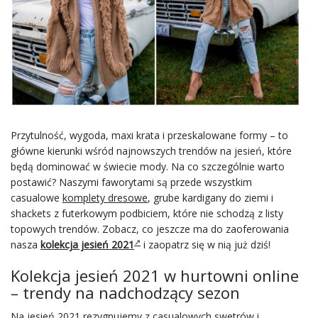
Przytulność, wygoda, maxi krata i przeskalowane formy – to
główne kierunki wśród najnowszych trendów na jesień, które
będą dominować w świecie mody. Na co szczególnie warto
postawić? Naszymi faworytami są przede wszystkim
casualowe
komplety dresowe
, grube kardigany do ziemi i
shackets z futerkowym podbiciem, które nie schodzą z listy
topowych trendów. Zobacz, co jeszcze ma do zaoferowania
nasza
kolekcja jesień 2021
i zaopatrz się w nią już dziś!
Kolekcja jesień 2021 w hurtowni online
– trendy na nadchodzący sezon
Na jesień 2021 rezygnujemy z casualowych swetrów i