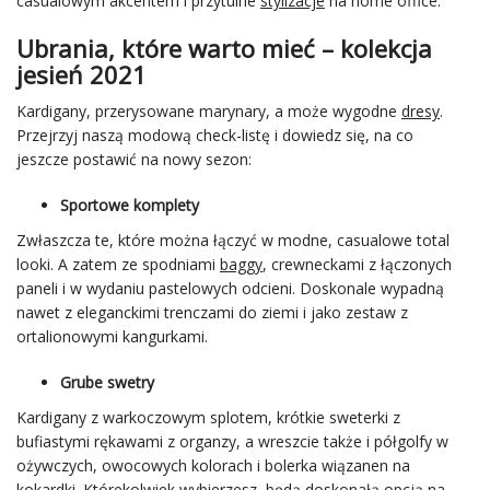
casualowym akcentem i przytulne
stylizacje
na home office.
Ubrania, które warto mieć – kolekcja
jesień 2021
Kardigany, przerysowane marynary, a może wygodne
dresy
.
Przejrzyj naszą modową check-listę i dowiedz się, na co
jeszcze postawić na nowy sezon:
Sportowe komplety
Zwłaszcza te, które można łączyć w modne, casualowe total
looki. A zatem ze spodniami
baggy
, crewneckami z łączonych
paneli i w wydaniu pastelowych odcieni. Doskonale wypadną
nawet z eleganckimi trenczami do ziemi i jako zestaw z
ortalionowymi kangurkami.
Grube swetry
Kardigany z warkoczowym splotem, krótkie sweterki z
bufiastymi rękawami z organzy, a wreszcie także i półgolfy w
ożywczych, owocowych kolorach i bolerka wiązanen na
kokardki. Którekolwiek wybierzesz, będą doskonałą opcją na