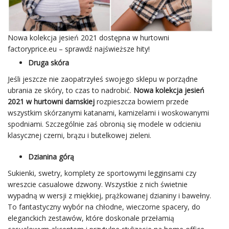
Nowa kolekcja jesień 2021 dostępna w hurtowni
factoryprice.eu – sprawdź najświeższe hity!
Druga skóra
Jeśli jeszcze nie zaopatrzyłeś swojego sklepu w porządne
ubrania ze skóry, to czas to nadrobić.
Nowa kolekcja jesień
2021 w hurtowni damskiej
rozpieszcza bowiem przede
wszystkim skórzanymi katanami, kamizelami i woskowanymi
spodniami. Szczególnie zaś obronią się modele w odcieniu
klasycznej czerni, brązu i butelkowej zieleni.
Dzianina górą
Sukienki, swetry, komplety ze sportowymi legginsami czy
wreszcie casualowe dzwony. Wszystkie z nich świetnie
wypadną w wersji z miękkiej, prążkowanej dzianiny i bawełny.
To fantastyczny wybór na chłodne, wieczorne spacery, do
eleganckich zestawów, które doskonale przełamią