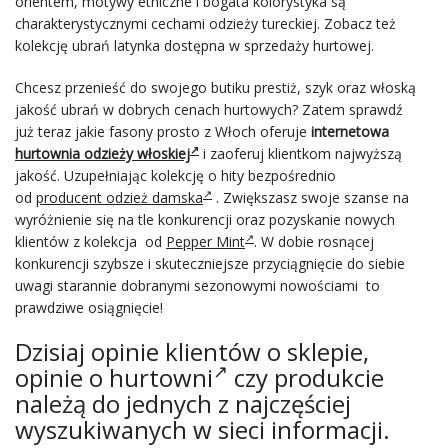
orientem, motywy etniczne i bogata kolorystyka są
charakterystycznymi cechami odzieży tureckiej. Zobacz też
kolekcję ubrań latynka dostępna w sprzedaży hurtowej.
Chcesz przenieść do swojego butiku prestiż, szyk oraz włoską
jakość ubrań w dobrych cenach hurtowych? Zatem sprawdź
już teraz jakie fasony prosto z Włoch oferuje
internetowa
hurtownia odzieży włoskiej
i zaoferuj klientkom najwyższą
jakość. Uzupełniając kolekcję o hity bezpośrednio
od
producent odzież damska
. Zwiększasz swoje szanse na
wyróżnienie się na tle konkurencji oraz pozyskanie nowych
klientów z kolekcja od
Pepper Mint
. W dobie rosnącej
konkurencji szybsze i skuteczniejsze przyciągnięcie do siebie
uwagi starannie dobranymi sezonowymi nowościami to
prawdziwe osiągnięcie!
Dzisiaj opinie klientów o sklepie,
opinie o hurtowni
czy produkcie
należą do jednych z najczęściej
wyszukiwanych w sieci informacji.