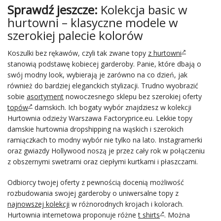
Sprawdź jeszcze:
Kolekcja basic w
hurtown
i – klasyczne modele w
szerokiej palecie kolorów
Koszulki bez rękawów, czyli tak zwane topy
z hurtowni
stanowią podstawę kobiecej garderoby. Panie, które dbają o
swój modny look, wybierają je zarówno na co dzień, jak
również do bardziej eleganckich stylizacji. Trudno wyobrazić
sobie
asortyment
nowoczesnego sklepu bez szerokiej oferty
topów
damskich. Ich bogaty wybór znajdziesz w kolekcji
Hurtownia odzieży Warszawa Factoryprice.eu. Lekkie topy
damskie hurtownia dropshipping na wąskich i szerokich
ramiączkach to modny wybór nie tylko na lato. Instagramerki
oraz gwiazdy Hollywood noszą je przez cały rok w połączeniu
z obszernymi swetrami oraz ciepłymi kurtkami i płaszczami.
Odbiorcy twojej oferty z pewnością docenią możliwość
rozbudowania swojej garderoby o uniwersalne topy z
najnowszej kolekcji
w różnorodnych krojach i kolorach.
Hurtownia internetowa proponuje różne
t shirts
. Można