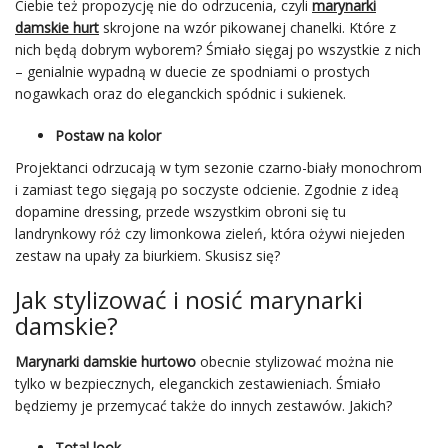
Ciebie też propozycję nie do odrzucenia, czyli
marynarki
damskie hurt
skrojone na wzór pikowanej chanelki. Które z
nich będą dobrym wyborem? Śmiało sięgaj po wszystkie z nich
– genialnie wypadną w duecie ze spodniami o prostych
nogawkach oraz do eleganckich spódnic i sukienek.
Postaw na kolor
Projektanci odrzucają w tym sezonie czarno-biały monochrom
i zamiast tego sięgają po soczyste odcienie. Zgodnie z ideą
dopamine dressing, przede wszystkim obroni się tu
landrynkowy róż czy limonkowa zieleń, która ożywi niejeden
zestaw na upały za biurkiem. Skusisz się?
Jak stylizować i nosić marynarki
damskie?
Marynarki damskie hurtowo
obecnie stylizować można nie
tylko w bezpiecznych, eleganckich zestawieniach. Śmiało
będziemy je przemycać także do innych zestawów. Jakich?
Total look