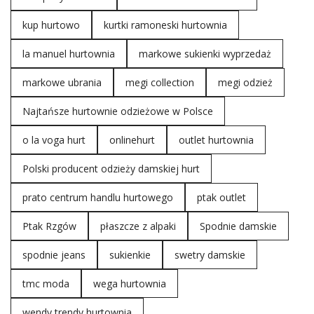
kup hurtowo
kurtki ramoneski hurtownia
la manuel hurtownia
markowe sukienki wyprzedaż
markowe ubrania
megi collection
megi odzież
Najtańsze hurtownie odzieżowe w Polsce
o la voga hurt
onlinehurt
outlet hurtownia
Polski producent odzieży damskiej hurt
prato centrum handlu hurtowego
ptak outlet
Ptak Rzgów
płaszcze z alpaki
Spodnie damskie
spodnie jeans
sukienkie
swetry damskie
tmc moda
wega hurtownia
wendy trendy hurtownia