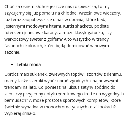
Choć za oknem słońce jeszcze nas rozpieszcza, to my
szykujemy się już pomału na chłodne, wrześniowe wieczory.
Już teraz zaopatrzysz się u nas w ubrania, które będą
jesiennymi modowymi hitami. Kurtki shackets, podbite
futerkiem jeansowe katany, a może klasyk gatunku, czyli
warkoczowy
sweter z golfem
? A to wszystko w trendy
fasonach i kolorach, które będą dominować w nowym
sezonie.
Letnia moda
Oprócz maxi sukienek, zwiewnych topów i szortów z denimu,
mamy także szeroki wybór ubrań zgodnych z najnowszymi
trendami na lato. Co powiesz na luksus satyny spódnic do
ziemi czy przyjemny dotyk ręcznikowego frotte na wygodnych
bermudach? A może prostota sportowych kompletów, które
świetnie wypadną w monochromatycznych total lookach?
Wybieraj śmiało.