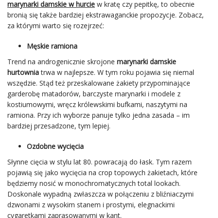
marynarki damskie w hurcie
w kratę czy pepitkę, to obecnie
bronią się także bardziej ekstrawaganckie propozycje. Zobacz,
za którymi warto się rozejrzeć:
Męskie ramiona
Trend na androgenicznie skrojone
marynarki damskie
hurtownia
trwa w najlepsze. W tym roku pojawia się niemal
wszędzie. Stąd też przeskalowane żakiety przypominające
garderobę matadorów, barczyste marynarki i modele z
kostiumowymi, wręcz królewskimi bufkami, naszytymi na
ramiona. Przy ich wyborze panuje tylko jedna zasada – im
bardziej przesadzone, tym lepiej.
Ozdobne wycięcia
Słynne cięcia w stylu lat 80. powracają do łask. Tym razem
pojawią się jako wycięcia na crop topowych żakietach, które
będziemy nosić w monochromatycznych total lookach.
Doskonale wypadną zwłaszcza w połączeniu z bliźniaczymi
dzwonami z wysokim stanem i prostymi, elegnackimi
cygaretkami zaprasowanymi w kant.