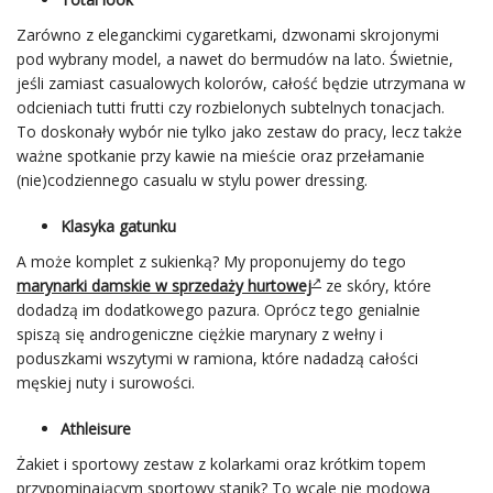
Zarówno z eleganckimi cygaretkami, dzwonami skrojonymi
pod wybrany model, a nawet do bermudów na lato. Świetnie,
jeśli zamiast casualowych kolorów, całość będzie utrzymana w
odcieniach tutti frutti czy rozbielonych subtelnych tonacjach.
To doskonały wybór nie tylko jako zestaw do pracy, lecz także
ważne spotkanie przy kawie na mieście oraz przełamanie
(nie)codziennego casualu w stylu power dressing.
Klasyka gatunku
A może komplet z sukienką? My proponujemy do tego
marynarki damskie w sprzedaży hurtowej
ze skóry, które
dodadzą im dodatkowego pazura. Oprócz tego genialnie
spiszą się androgeniczne ciężkie marynary z wełny i
poduszkami wszytymi w ramiona, które nadadzą całości
męskiej nuty i surowości.
Athleisure
Żakiet i sportowy zestaw z kolarkami oraz krótkim topem
przypominającym sportowy stanik? To wcale nie modowa