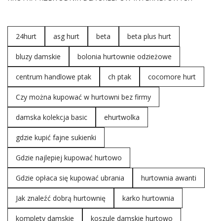
24hurt
asg hurt
beta
beta plus hurt
bluzy damskie
bolonia hurtownie odzieżowe
centrum handlowe ptak
ch ptak
cocomore hurt
Czy można kupować w hurtowni bez firmy
damska kolekcja basic
ehurtwolka
gdzie kupić fajne sukienki
Gdzie najlepiej kupować hurtowo
Gdzie opłaca się kupować ubrania
hurtownia awanti
Jak znaleźć dobrą hurtownię
karko hurtownia
komplety damskie
koszule damskie hurtowo