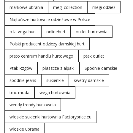
markowe ubrania
megi collection
megi odzież
Najtańsze hurtownie odzieżowe w Polsce
o la voga hurt
onlinehurt
outlet hurtownia
Polski producent odzieży damskiej hurt
prato centrum handlu hurtowego
ptak outlet
Ptak Rzgów
płaszcze z alpaki
Spodnie damskie
spodnie jeans
sukienkie
swetry damskie
tmc moda
wega hurtownia
wendy trendy hurtownia
włoskie sukienki hurtownia Factoryprice.eu
włoskie ubrania