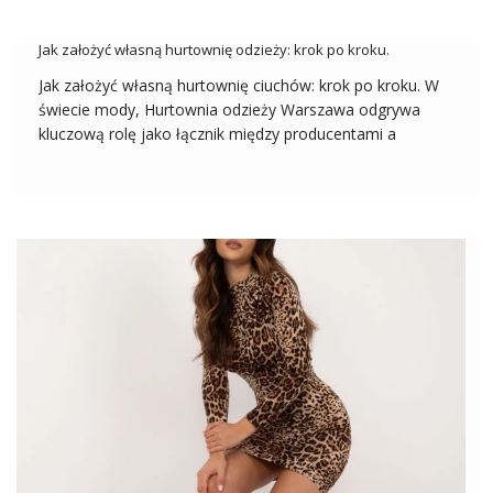
sprawia, że stanowią atrakcyjny towar dla klientek o
różnych preferencjach modowych. […]
Jak założyć własną hurtownię odzieży: krok po kroku.
Jak założyć własną hurtownię ciuchów: krok po kroku. W
świecie mody, Hurtownia odzieży Warszawa odgrywa
kluczową rolę jako łącznik między producentami a
detalistami. Zważywszy na zwiększające się
zapotrzebowanie na modę, zakładanie własnej hurtowni
odzieży może być niezwykle dochodowym
przedsięwzięciem. W tym artykule pokażemy Ci, jak […]