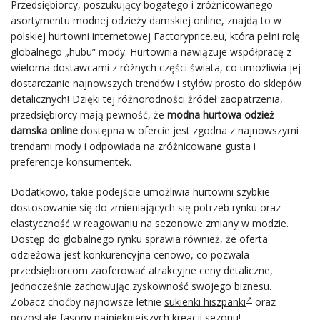
Przedsiębiorcy, poszukujący bogatego i zróżnicowanego
asortymentu modnej odzieży damskiej online, znajdą to w
polskiej hurtowni internetowej Factoryprice.eu, która pełni rolę
globalnego „hubu” mody. Hurtownia nawiązuje współpracę z
wieloma dostawcami z różnych części świata, co umożliwia jej
dostarczanie najnowszych trendów i stylów prosto do sklepów
detalicznych! Dzięki tej różnorodności źródeł zaopatrzenia,
przedsiębiorcy mają pewność, że
modna hurtowa odzież
damska online
dostępna w ofercie jest zgodna z najnowszymi
trendami mody i odpowiada na zróżnicowane gusta i
preferencje konsumentek.
Dodatkowo, takie podejście umożliwia hurtowni szybkie
dostosowanie się do zmieniających się potrzeb rynku oraz
elastyczność w reagowaniu na sezonowe zmiany w modzie.
Dostęp do globalnego rynku sprawia również, że
oferta
odzieżowa jest konkurencyjna cenowo, co pozwala
przedsiębiorcom zaoferować atrakcyjne ceny detaliczne,
jednocześnie zachowując zyskowność swojego biznesu.
Zobacz choćby najnowsze letnie
sukienki hiszpanki
oraz
pozostałe fasony najpiękniejszych kreacji sezonu!