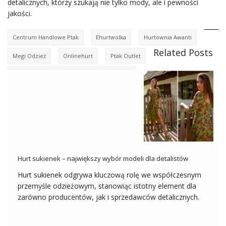
detalicznych, którzy szukają nie tylko mody, ale i pewności
jakości.
Centrum Handlowe Ptak
Ehurtwolka
Hurtownia Awanti
Related Posts
Megi Odzież
Onlinehurt
Ptak Outlet
Włoskie Sukienki Hurtownia Factoryprice.eu
Hurt sukienek – największy wybór modeli dla detalistów
Hurt sukienek odgrywa kluczową rolę we współczesnym
przemyśle odzieżowym, stanowiąc istotny element dla
zarówno producentów, jak i sprzedawców detalicznych.
Sukienki hurt są nieodłącznym elementem damskiej
garderoby, a ich zróżnicowanie stylów, fasonów i wzorów