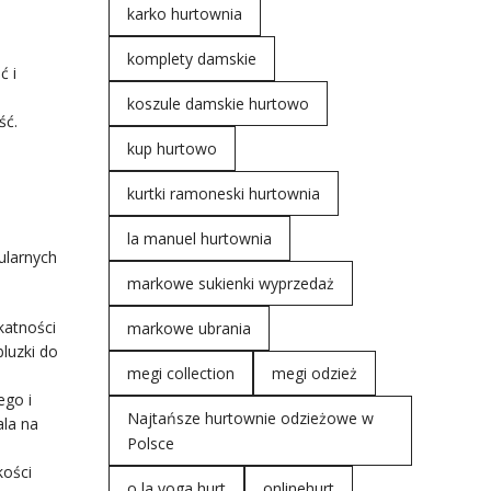
karko hurtownia
komplety damskie
ć i
koszule damskie hurtowo
ść.
kup hurtowo
kurtki ramoneski hurtownia
la manuel hurtownia
ularnych
markowe sukienki wyprzedaż
katności
markowe ubrania
luzki do
megi collection
megi odzież
ego i
Najtańsze hurtownie odzieżowe w
ala na
Polsce
kości
o la voga hurt
onlinehurt