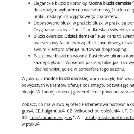
Eleganckie bluzki z koronką:
Modne bluzki damskie
doskonałym wyborem na wieczorne wyjścia lub elega
uroku, nadając im wyjątkowego charakteru.
Dopasowane bluzki w prążek: Bluzki w prążki są p
Oryginalne ciuchy z Turcji
podkreślają sylwetkę, do
Bluzki oversize:
Odzież damska
Rue Paris to świet
oversize’owy fason tworzą efekt casualowego luzu i 
swoim klientom oferuje
hurtownia dropshipping
.
Pastelowe bluzki na wiosnę: Pastelowe
ubrania dam
każdej stylizacji. Wiosenne pastele, takie jak różo
idealnie wpisując się w atmosferę tego sezonu.
Wybierając
modne bluzki damskie
, warto uwzględnić włas
powyższych wariantów oferuje coś innego, pozwalając na 
okazje. W żadnej kobiecej garderobie nie powinno zabra
Zobacz, co ma w swojej ofercie internetowa hurtownia o
gros
, EE.
hulgimüük
, CZ.
Velkoobchod oblečení
, LT.
Di
RO.
îmbrăcăminte en gros
, AT.
textil grosshandel eu erf
w ptaku