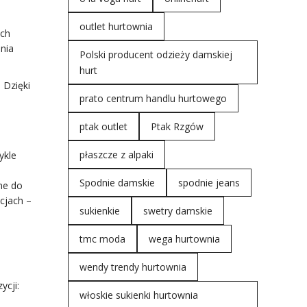
outlet hurtownia
ych
nia
Polski producent odzieży damskiej
hurt
 Dzięki
prato centrum handlu hurtowego
ptak outlet
Ptak Rzgów
płaszcze z alpaki
ykle
Spodnie damskie
spodnie jeans
ne do
cjach –
sukienkie
swetry damskie
tmc moda
wega hurtownia
wendy trendy hurtownia
ycji:
włoskie sukienki hurtownia