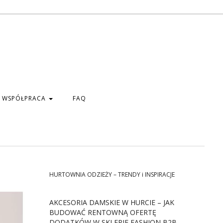
WSPÓŁPRACA
FAQ
HURTOWNIA ODZIEŻY – TRENDY i INSPIRACJE
AKCESORIA DAMSKIE W HURCIE – JAK
BUDOWAĆ RENTOWNĄ OFERTĘ
DODATKÓW W SKLEPIE FASHION B2B