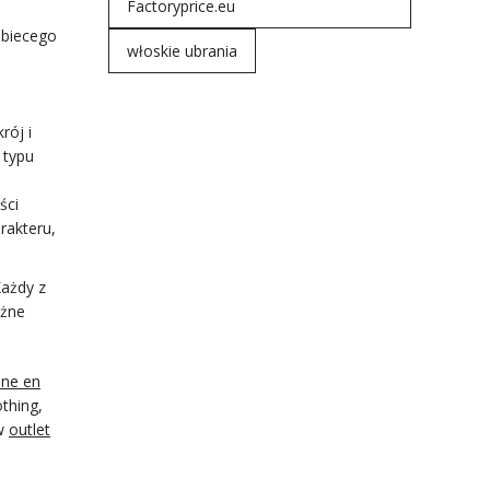
Factoryprice.eu
obiecego
włoskie ubrania
rój i
 typu
ści
rakteru,
Każdy z
óżne
ine en
othing,
 w
outlet