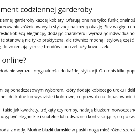
ement codziennej garderoby
nnej garderoby każdej kobiety. Oferują one nie tylko funkcjonalnoś
reowaniu zróżnicowanych stylizacji na każdą okazję. Bez względu na
reślić kobiecą elegancję, dodając charakteru i wyrażając indywidualno
 te stanowią nie tylko praktyczną, ale również modną i stylową część
ę do zmieniających się trendów i potrzeb użytkowniczek.
 online?
anie wyrazu i oryginalności do każdej stylizacji. Oto opis kilku pop
mi są ponadczasowym wyborem, który dodaje kobiecego uroku i deli
ne i delikatne lub wyraziste i kolorowe, co pozwala na dopasowanie b
 takie jak kwadraty, trójkąty czy romby, nadają bluzkom nowoczesn
gą być eleganckie i subtelne lub odważne i kontrastujące, co pozw
chodzi z mody.
Modne bluzki damskie
w paski mogą mieć różne szero