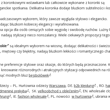
z koronkowymi wstawkami lub całkowicie wykonane z koronki są
nckie spotkania. Delikatna koronka dodaje bluzkom subtelności i k
onadczasowym wyborem, który zawsze wygląda stylowo i elegancko.
dając bluzkom kobiecej elegancji i wyrafinowania.
na opcja dla osób ceniących sobie wygodę i swobodę ruchów. Luźny k
nadają stylizacji nieco nonszalancji. Wiele ciekawych propozycji tego
skie
są idealnym wyborem na wiosnę, dodając delikatności i świeżo
wy, miętowy czy błękitny, nadają bluzkom lekkości i romantycznego cha
ne preferencje stylowe oraz okazje, do których będą przeznaczone. 
kreowanie różnorodnych i atrakcyjnych stylizacji odpowiednich na r
knąć modnych bluz
bejsbolówek
dzieży – PL. Hurtownia odzieży
Warszawa
, DE.
b2b kleidung
, RO.
ha
dmeninė prekyba
, SK.
veľkoobchod s oblečením
, EN. wholesale cl
ahrung
, IE.
fashion wholesale
, PL. nowości
w hurtownia
, ubrania