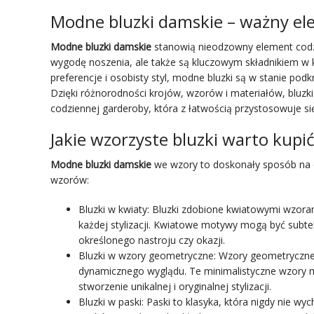
Modne bluzki damskie – ważny el
Modne bluzki damskie
stanowią nieodzowny element codzie
wygodę noszenia, ale także są kluczowym składnikiem w k
preferencje i osobisty styl, modne bluzki są w stanie podk
Dzięki różnorodności krojów, wzorów i materiałów, bluzki
codziennej garderoby, która z łatwością przystosowuje si
Jakie wzorzyste bluzki warto kupić
Modne bluzki damskie
we wzory to doskonały sposób na dod
wzorów:
Bluzki w kwiaty
: Bluzki zdobione kwiatowymi wzora
każdej stylizacji. Kwiatowe motywy mogą być subtel
określonego nastroju czy okazji.
Bluzki w wzory geometryczne: Wzory geometryczne,
dynamicznego wyglądu. Te minimalistyczne wzory mo
stworzenie unikalnej i oryginalnej stylizacji.
Bluzki w paski
: Paski to klasyka, która nigdy nie wy