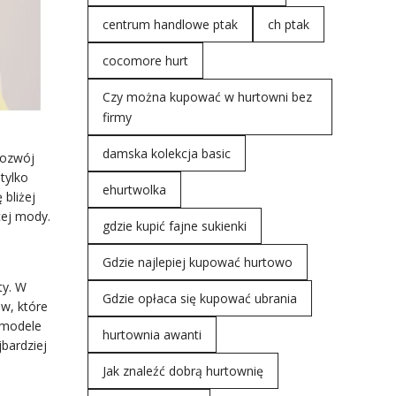
centrum handlowe ptak
ch ptak
cocomore hurt
Czy można kupować w hurtowni bez
firmy
damska kolekcja basic
rozwój
tylko
ehurtwolka
 bliżej
cej mody.
gdzie kupić fajne sukienki
Gdzie najlepiej kupować hurtowo
ty. W
Gdzie opłaca się kupować ubrania
ów, które
e modele
hurtownia awanti
bardziej
Jak znaleźć dobrą hurtownię