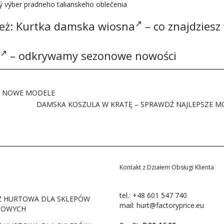
ý výber pradneho talianskeho oblečenia
eż:
Kurtka damska wiosna
– co znajdziesz
– odkrywamy sezonowe nowości
Z NOWE MODELE
DAMSKA KOSZULA W KRATĘ – SPRAWDŹ NAJLEPSZE M
Kontakt z Działem Obsługi Klienta
tel.:
+48 601 547 740
Ż HURTOWA DLA SKLEPÓW
mail:
hurt@factoryprice.eu
TOWYCH