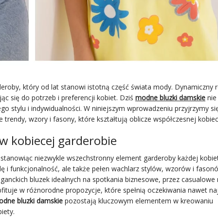
roby, który od lat stanowi istotną część świata mody. Dynamiczny 
ąc się do potrzeb i preferencji kobiet. Dziś
modne bluzki damskie
nie 
go stylu i indywidualności. W niniejszym wprowadzeniu przyjrzymy się
 trendy, wzory i fasony, które kształtują oblicze współczesnej kobie
 w kobiecej garderobie
 stanowiąc niezwykle wszechstronny element garderoby każdej kobie
dę i funkcjonalność, ale także pełen wachlarz stylów, wzorów i fason
eleganckich bluzek idealnych na spotkania biznesowe, przez casualow
bfituje w różnorodne propozycje, które spełnią oczekiwania nawet naj
dne bluzki damskie
pozostają kluczowym elementem w kreowaniu
iety.