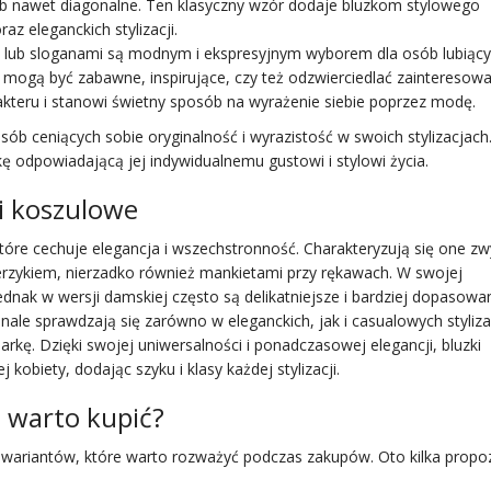
ub nawet diagonalne. Ten klasyczny wzór dodaje bluzkom stylowego
az eleganckich stylizacji.
mi lub sloganami są modnym i ekspresyjnym wyborem dla osób lubiąc
mogą być zabawne, inspirujące, czy też odzwierciedlać zainteresowa
kteru i stanowi świetny sposób na wyrażenie siebie poprzez modę.
ób ceniących sobie oryginalność i wyrazistość w swoich stylizacjach.
 odpowiadającą jej indywidualnemu gustowi i stylowi życia.
ki koszulowe
tóre cechuje elegancja i wszechstronność. Charakteryzują się one zw
erzykiem, nierzadko również mankietami przy rękawach. W swojej
nak w wersji damskiej często są delikatniejsze i bardziej dopasowa
le sprawdzają się zarówno w eleganckich, jak i casualowych styliza
kę. Dzięki swojej uniwersalności i ponadczasowej elegancji, bluzki
obiety, dodając szyku i klasy każdej stylizacji.
e warto kupić?
h wariantów, które warto rozważyć podczas zakupów. Oto kilka propoz