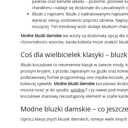
pasków oraz kierunki układu – poziome, pionowe l
charakteru i nadaje się doskonale do casualowych or
Bluzki z napisami: Bluzki z nadrukowanymi napisa
wyrażać swoją osobowość poprzez ubrania. Napisy 
noszącej. Ten trendowy wzór dodaje bluzkom chara
Modne bluzki damskie
we wzory są doskonałą opcją dla os
różnorodności wzorów, każda kobieta może znaleźć bluzkę
Coś dla wielbicielek klasyki – bluz
Bluzki koszulowe to niezmiennie klasyk w świecie mody, k
prostym krojem, z przodu zapinanym na guziki oraz kołni
podstawowej formie przypominają one męskie koszule, jed
kobiecej sylwetki.
Modne bluzki damskie
koszulowe doskona
można nosić je do spodni,
spódnic
czy nawet pod marynar
koszulowe stanowią niezastąpiony element w szafie każdej k
Modne bluzki damskie – co jeszcz
Oprócz klasycznych bluzek damskich, istnieje wiele innyc