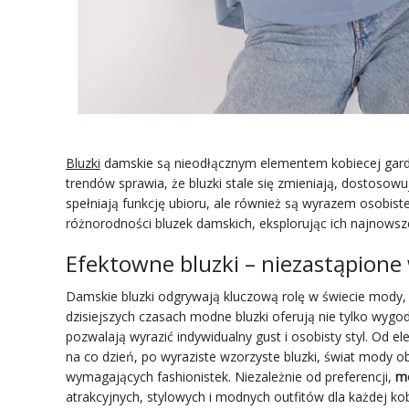
Bluzki
damskie są nieodłącznym elementem kobiecej garde
trendów sprawia, że bluzki stale się zmieniają, dostosowuj
spełniają funkcję ubioru, ale również są wyrazem osobiste
różnorodności bluzek damskich, eksplorując ich najnowsze
Efektowne bluzki – niezastąpione
Damskie bluzki odgrywają kluczową rolę w świecie mody,
dzisiejszych czasach modne bluzki oferują nie tylko wygo
pozwalają wyrazić indywidualny gust i osobisty styl. Od 
na co dzień, po wyraziste wzorzyste bluzki, świat mody o
wymagających fashionistek. Niezależnie od preferencji,
mo
atrakcyjnych, stylowych i modnych outfitów dla każdej kob