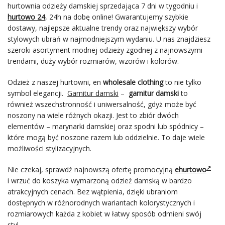
hurtownia odzieży damskiej sprzedająca 7 dni w tygodniu i
hurtowo 24
, 24h na dobę online! Gwarantujemy szybkie
dostawy, najlepsze aktualne trendy oraz największy wybór
stylowych ubrań w najmodniejszym wydaniu. U nas znajdziesz
szeroki asortyment modnej odzieży zgodnej z najnowszymi
trendami, duży wybór rozmiarów, wzorów i kolorów.
Odzież z naszej hurtowni, en
wholesale clothing
to nie tylko
symbol elegancji.
Garnitur damski
–
garnitur damski
to
również wszechstronność i uniwersalność, gdyż może być
noszony na wiele różnych okazji. Jest to zbiór dwóch
elementów – marynarki damskiej oraz spodni lub spódnicy –
które mogą być noszone razem lub oddzielnie. To daje wiele
możliwości stylizacyjnych.
Nie czekaj, sprawdź najnowszą ofertę promocyjną
ehurtowo
i wrzuć do koszyka wymarzoną odzież damską w bardzo
atrakcyjnych cenach. Bez wątpienia, dzięki ubraniom
dostępnych w różnorodnych wariantach kolorystycznych i
rozmiarowych każda z kobiet w łatwy sposób odmieni swój
styl.