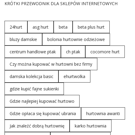
KRÓTKI PRZEWODNIK DLA SKLEPÓW INTERNETOWYCH
24hurt
asg hurt
beta
beta plus hurt
bluzy damskie
bolonia hurtownie odzieżowe
centrum handlowe ptak
ch ptak
cocomore hurt
Czy można kupować w hurtowni bez firmy
damska kolekcja basic
ehurtwolka
gdzie kupić fajne sukienki
Gdzie najlepiej kupować hurtowo
Gdzie opłaca się kupować ubrania
hurtownia awanti
Jak znaleźć dobrą hurtownię
karko hurtownia