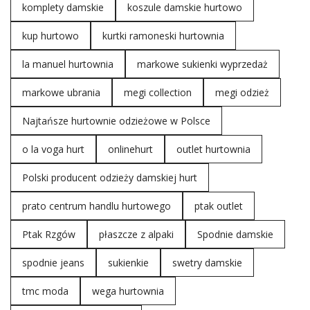
komplety damskie
koszule damskie hurtowo
kup hurtowo
kurtki ramoneski hurtownia
la manuel hurtownia
markowe sukienki wyprzedaż
markowe ubrania
megi collection
megi odzież
Najtańsze hurtownie odzieżowe w Polsce
o la voga hurt
onlinehurt
outlet hurtownia
Polski producent odzieży damskiej hurt
prato centrum handlu hurtowego
ptak outlet
Ptak Rzgów
płaszcze z alpaki
Spodnie damskie
spodnie jeans
sukienkie
swetry damskie
tmc moda
wega hurtownia