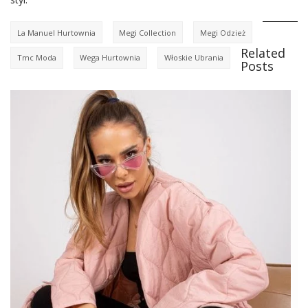
La Manuel Hurtownia
Megi Collection
Megi Odzież
Related
Tmc Moda
Wega Hurtownia
Włoskie Ubrania
Posts