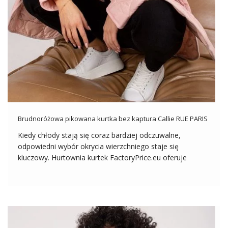
Brudnoróżowa pikowana kurtka bez kaptura Callie RUE PARIS
Kiedy chłody stają się coraz bardziej odczuwalne,
odpowiedni wybór okrycia wierzchniego staje się
kluczowy. Hurtownia kurtek FactoryPrice.eu oferuje
szeroki wybór, a jednym z interesujących modeli jest
Brudnoróżowa pikowana kurtka bez kaptura Callie RUE
PARIS. Jest to wyjątkowa propozycja dla pań, które cenią
sobie elegancję połączoną […]