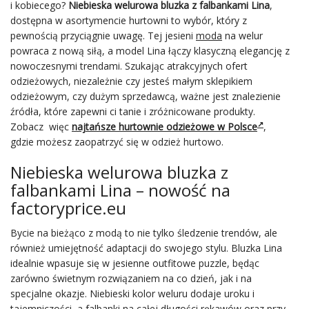
i kobiecego?
Niebieska welurowa bluzka z falbankami Lina
,
dostępna w asortymencie hurtowni to wybór, który z
pewnością przyciągnie uwagę. Tej jesieni
moda
na welur
powraca z nową siłą, a model Lina łączy klasyczną elegancję z
nowoczesnymi trendami. Szukając atrakcyjnych ofert
odzieżowych, niezależnie czy jesteś małym sklepikiem
odzieżowym, czy dużym sprzedawcą, ważne jest znalezienie
źródła, które zapewni ci tanie i zróżnicowane produkty.
Zobacz więc
najtańsze hurtownie odzieżowe w Polsce
,
gdzie możesz zaopatrzyć się w odzież hurtowo.
Niebieska welurowa bluzka z
falbankami Lina – nowość na
factoryprice.eu
Bycie na bieżąco z modą to nie tylko śledzenie trendów, ale
również umiejętność adaptacji do swojego stylu. Bluzka Lina
idealnie wpasuje się w jesienne outfitowe puzzle, będąc
zarówno świetnym rozwiązaniem na co dzień, jak i na
specjalne okazje. Niebieski kolor weluru dodaje uroku i
tajemniczości, a falbanki na całej długości rękawów oraz przy