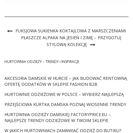
naprzeciw oczekiwaniom swoich klientek, oferując
szeroką gamę kurtek, w tym wyjątkową białą długą kurtkę
pikowaną na suwak. Ten […]
FUKSJOWA SUKIENKA KOKTAJLOWA Z MARSZCZENIAMI
PŁASZCZE ALPAKA NA JESIEŃ I ZIMĘ – PRZYGOTUJ
STYLOWĄ KOLEKCJĘ
HURTOWNIA ODZIEŻY – TRENDY i INSPIRACJE
AKCESORIA DAMSKIE W HURCIE – JAK BUDOWAĆ RENTOWNĄ
OFERTĘ DODATKÓW W SKLEPIE FASHION B2B
HURTOWNIE ODZIEŻOWE W POLSCE – WYBIERZ NAJLEPSZĄ
PRZEJŚCIOWA KURTKA DAMSKA POZNAJ WIOSENNE TRENDY
HURTOWNIA ODZIEŻY DAMSKIEJ FACTORYPRICE.EU –
NAJLEPSZE TRENDY ODZIEŻOWE W TWOIM SKLEPIE
W JAKICH HURTOWNIACH ZAMAWIAĆ ODZIEŻ DO BUTIKU?