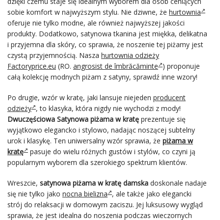
dzięki czemu staje się idealnym wyborem dla osób ceniących
sobie komfort w najwyższym stylu. Nie dziwne, że
hurtownia
oferuje nie tylko modne, ale również najwyższej jakości
produkty. Dodatkowo, satynowa tkanina jest miękka, delikatna
i przyjemna dla skóry, co sprawia, że noszenie tej piżamy jest
czystą przyjemnością. Nasza
hurtownia odzieży
Factoryprice.eu
(RO.
angrosist de îmbrăcăminte
) proponuje
całą kolekcję modnych piżam z satyny, sprawdź inne wzory!
Po drugie, wzór w kratę, jaki lansuje niejeden
producent
odzieży
, to klasyka, która nigdy nie wychodzi z mody!
Dwuczęściowa Satynowa piżama w kratę
prezentuje się
wyjątkowo elegancko i stylowo, nadając noszącej subtelny
urok i klasykę. Ten uniwersalny wzór sprawia, że
piżama w
kratę
pasuje do wielu różnych gustów i stylów, co czyni ją
popularnym wyborem dla szerokiego spektrum klientów.
Wreszcie,
satynowa piżama w kratę damska
doskonale nadaje
się nie tylko jako
nocna bielizna
, ale także jako elegancki
strój do relaksacji w domowym zaciszu. Jej luksusowy wygląd
sprawia, że jest idealna do noszenia podczas wieczornych