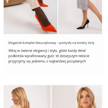
Elegancki komplet dwuczęściowy – pomysły na modny strój
Witaj w świecie elegancji i stylu, gdzie każdy detal
podkreśla wyrafinowany gust. W dzisiejszym tekście
przyjrzymy się jednemu z najbardziej pożądanych
elementów garderoby na wiosnę jakim jest elegancki
komplet dwuczęściowy. Odkryj z nami bogactwo
możliwości, jakie oferuje kolekcja z hurtowni odzieży, i
zanurz się w […]