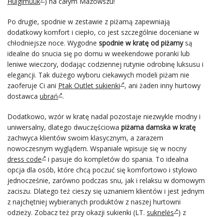
Hulgimüük
) na całym Mazowszu!
Po drugie, spodnie w zestawie z piżamą zapewniają
dodatkowy komfort i ciepło, co jest szczególnie doceniane w
chłodniejsze noce. Wygodne
spodnie w kratę od piżamy
są
idealne do snucia się po domu w weekendowe poranki lub
leniwe wieczory, dodając codziennej rutynie odrobinę luksusu i
elegancji. Tak dużego wyboru ciekawych modeli piżam nie
zaoferuje Ci ani
Ptak Outlet sukienki
, ani żaden inny hurtowy
dostawca
ubrań
.
Dodatkowo, wzór w kratę nadal pozostaje niezwykle modny i
uniwersalny, dlatego dwuczęściowa
piżama damska w kratę
zachwyca klientów swoim klasycznym, a zarazem
nowoczesnym wyglądem. Wspaniale wpisuje się w nocny
dress code
i pasuje do kompletów do spania. To idealna
opcja dla osób, które chcą poczuć się komfortowo i stylowo
jednocześnie, zarówno podczas snu, jak i relaksu w domowym
zaciszu. Dlatego też cieszy się uznaniem klientów i jest jednym
z najchętniej wybieranych produktów z naszej hurtowni
odzieży. Zobacz też przy okazji sukienki (LT.
suknelės
) z