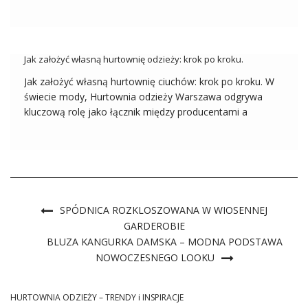
wpisują się w casualowy, a jednocześnie stylowy look.
Zestawiana z różnymi elementami garderoby, od jeansów
po spódnice, koszula oversize stanowi uniwersalny […]
Jak założyć własną hurtownię odzieży: krok po kroku.
Jak założyć własną hurtownię ciuchów: krok po kroku. W
świecie mody, Hurtownia odzieży Warszawa odgrywa
kluczową rolę jako łącznik między producentami a
detalistami. Zważywszy na zwiększające się
zapotrzebowanie na modę, zakładanie własnej hurtowni
odzieży może być niezwykle dochodowym
przedsięwzięciem. W tym artykule pokażemy Ci, jak […]
SPÓDNICA ROZKLOSZOWANA W WIOSENNEJ
GARDEROBIE
BLUZA KANGURKA DAMSKA – MODNA PODSTAWA
NOWOCZESNEGO LOOKU
HURTOWNIA ODZIEŻY – TRENDY i INSPIRACJE