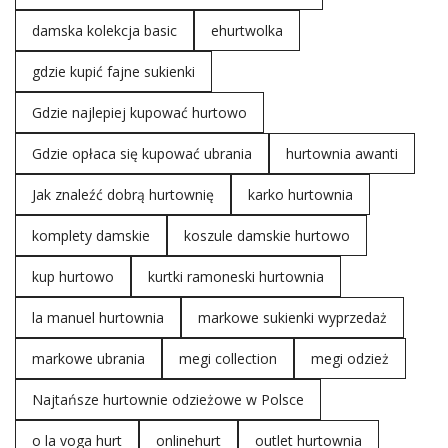
damska kolekcja basic
ehurtwolka
gdzie kupić fajne sukienki
Gdzie najlepiej kupować hurtowo
Gdzie opłaca się kupować ubrania
hurtownia awanti
Jak znaleźć dobrą hurtownię
karko hurtownia
komplety damskie
koszule damskie hurtowo
kup hurtowo
kurtki ramoneski hurtownia
la manuel hurtownia
markowe sukienki wyprzedaż
markowe ubrania
megi collection
megi odzież
Najtańsze hurtownie odzieżowe w Polsce
o la voga hurt
onlinehurt
outlet hurtownia