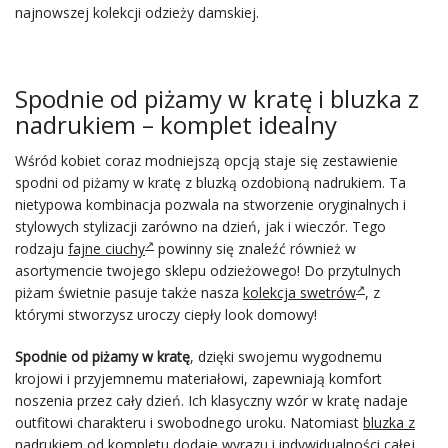
najnowszej kolekcji odzieży damskiej.
Spodnie od piżamy w kratę i bluzka z
nadrukiem – komplet idealny
Wśród kobiet coraz modniejszą opcją staje się zestawienie
spodni od piżamy w kratę z bluzką ozdobioną nadrukiem. Ta
nietypowa kombinacja pozwala na stworzenie oryginalnych i
stylowych stylizacji zarówno na dzień, jak i wieczór. Tego
rodzaju
fajne ciuchy
powinny się znaleźć również w
asortymencie twojego sklepu odzieżowego! Do przytulnych
piżam świetnie pasuje także nasza
kolekcja swetrów
, z
którymi stworzysz uroczy ciepły look domowy!
Spodnie od piżamy w kratę
, dzięki swojemu wygodnemu
krojowi i przyjemnemu materiałowi, zapewniają komfort
noszenia przez cały dzień. Ich klasyczny wzór w kratę nadaje
outfitowi charakteru i swobodnego uroku. Natomiast
bluzka z
nadrukiem
od kompletu dodaje wyrazu i indywidualności całej