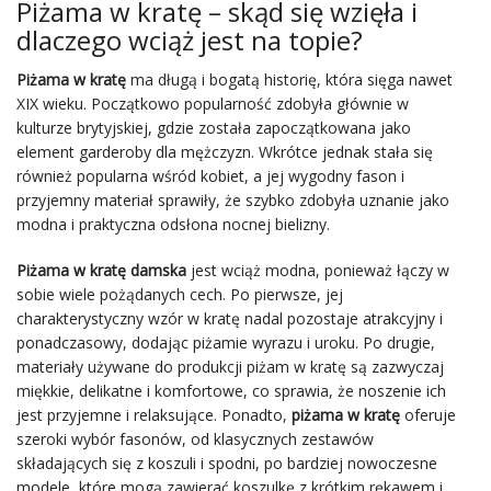
Piżama w kratę – skąd się wzięła i
dlaczego wciąż jest na topie?
Piżama w kratę
ma długą i bogatą historię, która sięga nawet
XIX wieku. Początkowo popularność zdobyła głównie w
kulturze brytyjskiej, gdzie została zapoczątkowana jako
element garderoby dla mężczyzn. Wkrótce jednak stała się
również popularna wśród kobiet, a jej wygodny fason i
przyjemny materiał sprawiły, że szybko zdobyła uznanie jako
modna i praktyczna odsłona nocnej bielizny.
Piżama w kratę
damska
jest wciąż modna, ponieważ łączy w
sobie wiele pożądanych cech. Po pierwsze, jej
charakterystyczny wzór w kratę nadal pozostaje atrakcyjny i
ponadczasowy, dodając piżamie wyrazu i uroku. Po drugie,
materiały używane do produkcji piżam w kratę są zazwyczaj
miękkie, delikatne i komfortowe, co sprawia, że noszenie ich
jest przyjemne i relaksujące. Ponadto,
piżama w kratę
oferuje
szeroki wybór fasonów, od klasycznych zestawów
składających się z koszuli i spodni, po bardziej nowoczesne
modele, które mogą zawierać koszulkę z krótkim rękawem i