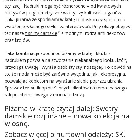
stylizacji. Nadruki mogą być różnorodne – od kwiatowych
motywów po geometryczne wzory czy kultowe sloganów.
Taka
piżama ze spodniami w kratę
to doskonały sposób na
wyrażenie własnego stylu i zainteresowań. Przy okazji obejrzyj
też nasze
t shirty damskie
z modnymi rodzajami dekoltów
oraz krojów.
Taka kombinacja spodni od piżamy w kratę i bluzki z
nadrukiem pozwala na stworzenie niebanalnego looku, który
przyciąga uwagę i wyraża osobisty styl noszącej. To dowód na
to, że moda może być zarówno wygodna, jak i ekspresyjna,
pozwalając kobietom na wyrażanie siebie poprzez ubrania.
Sprawdź też
butik opinie
innych klientów na temat naszego
sklepu internetowego z modną odzieżą.
Piżama w kratę czytaj dalej:
Swetry
damskie rozpinane
– nowa kolekcja na
wiosnę.
Zobacz więcej o hurtowni odzieży: SK.