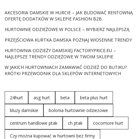
AKCESORIA DAMSKIE W HURCIE – JAK BUDOWAĆ RENTOWNĄ
OFERTĘ DODATKÓW W SKLEPIE FASHION B2B
HURTOWNIE ODZIEŻOWE W POLSCE – WYBIERZ NAJLEPSZĄ
PRZEJŚCIOWA KURTKA DAMSKA POZNAJ WIOSENNE TRENDY
HURTOWNIA ODZIEŻY DAMSKIEJ FACTORYPRICE.EU –
NAJLEPSZE TRENDY ODZIEŻOWE W TWOIM SKLEPIE
W JAKICH HURTOWNIACH ZAMAWIAĆ ODZIEŻ DO BUTIKU?
KRÓTKI PRZEWODNIK DLA SKLEPÓW INTERNETOWYCH
24hurt
asg hurt
beta
beta plus hurt
bluzy damskie
bolonia hurtownie odzieżowe
centrum handlowe ptak
ch ptak
cocomore hurt
Czy można kupować w hurtowni bez firmy