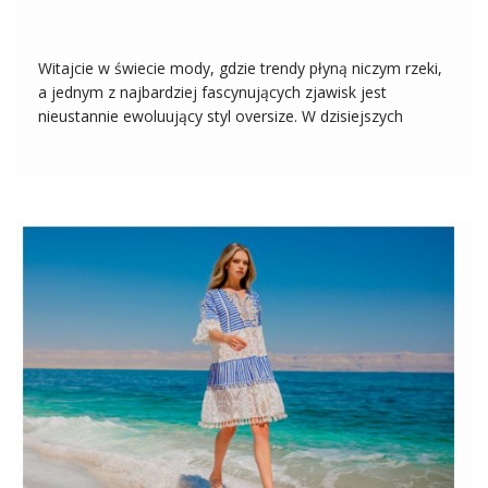
Witajcie w świecie mody, gdzie trendy płyną niczym rzeki,
a jednym z najbardziej fascynujących zjawisk jest
nieustannie ewoluujący styl oversize. W dzisiejszych
czasach koszula oversize stała się nieodłącznym
elementem szafy zarówno kobiet, jak i mężczyzn,
wyznaczając nowe standardy wygody, swobody ruchów i
niepowtarzalnego stylu. W […]