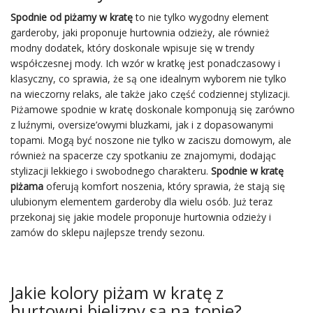
Spodnie od piżamy w kratę
to nie tylko wygodny element
garderoby, jaki proponuje hurtownia odzieży, ale również
modny dodatek, który doskonale wpisuje się w trendy
współczesnej mody. Ich wzór w kratkę jest ponadczasowy i
klasyczny, co sprawia, że są one idealnym wyborem nie tylko
na wieczorny relaks, ale także jako część codziennej stylizacji.
Piżamowe spodnie w kratę doskonale komponują się zarówno
z luźnymi, oversize’owymi bluzkami, jak i z dopasowanymi
topami. Mogą być noszone nie tylko w zaciszu domowym, ale
również na spacerze czy spotkaniu ze znajomymi, dodając
stylizacji lekkiego i swobodnego charakteru.
Spodnie w kratę
piżama
oferują komfort noszenia, który sprawia, że stają się
ulubionym elementem garderoby dla wielu osób. Już teraz
przekonaj się jakie modele proponuje hurtownia odzieży i
zamów do sklepu najlepsze trendy sezonu.
Jakie kolory piżam w kratę z
hurtowni bielizny są na topie?