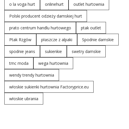
o la voga hurt
onlinehurt
outlet hurtownia
Polski producent odzieży damskiej hurt
prato centrum handlu hurtowego
ptak outlet
Ptak Rzgów
płaszcze z alpaki
Spodnie damskie
spodnie jeans
sukienkie
swetry damskie
tmc moda
wega hurtownia
wendy trendy hurtownia
włoskie sukienki hurtownia Factoryprice.eu
włoskie ubrania