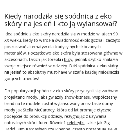
Kiedy narodziła się spódnica z eko
skóry na jesień i kto ją wylansował?
Idea spódnic z eko skóry narodziła się w modzie w latach 90.
XX wieku, kiedy to wzrosła świadomość ekologiczna i zaczęto
poszukiwać alternatyw dla tradycyjnych skórzanych
materiałów. Początkowo eko skóra była stosowana głównie w
akcesoriach, takich jak torebki i
buty
, jednak szybko znalazła
swoje miejsce również w odzieży. Dziś
spódnica z eko skóry
na jesień
to absolutny must-have w szafie każdej miłośniczki
gorących trnedów!
Do popularyzacji spódnic z eko skóry przyczynili się zarówno
projektanci mody, jak i gwiazdy show-biznesu. Współczesny
trend na te modele został wylansowany przez takie domy
mody jak Stella McCartney, która od lat promuje etyczne
podejście do produkcji odzieży, rezygnując z używania
naturalnych skór i futer. Również
celebrytki
, takie jak Gigi
Hadid, Kim Kardashian czy Rihanna, często prezentują się w