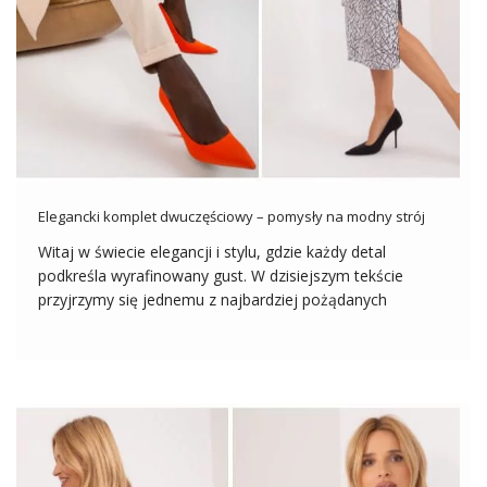
Elegancki komplet dwuczęściowy – pomysły na modny strój
Witaj w świecie elegancji i stylu, gdzie każdy detal
podkreśla wyrafinowany gust. W dzisiejszym tekście
przyjrzymy się jednemu z najbardziej pożądanych
elementów garderoby na wiosnę jakim jest elegancki
komplet dwuczęściowy. Odkryj z nami bogactwo
możliwości, jakie oferuje kolekcja z hurtowni odzieży, i
zanurz się w […]