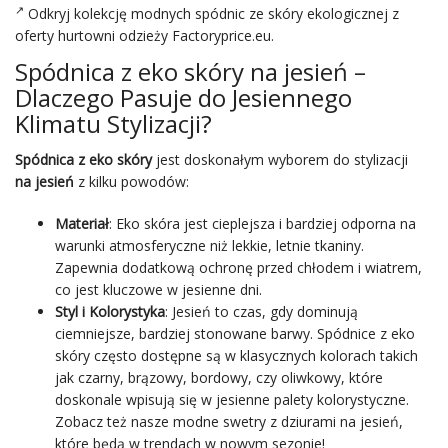
Odkryj kolekcję modnych spódnic ze skóry ekologicznej z
oferty hurtowni odzieży Factoryprice.eu.
Spódnica z eko skóry na jesień –
Dlaczego Pasuje do Jesiennego
Klimatu Stylizacji?
Spódnica z eko skóry
jest doskonałym wyborem do stylizacji
na jesień
z kilku powodów:
Materiał
: Eko skóra jest cieplejsza i bardziej odporna na
warunki atmosferyczne niż lekkie, letnie tkaniny.
Zapewnia dodatkową ochronę przed chłodem i wiatrem,
co jest kluczowe w jesienne dni.
Styl i Kolorystyka
: Jesień to czas, gdy dominują
ciemniejsze, bardziej stonowane barwy. Spódnice z eko
skóry często dostępne są w klasycznych kolorach takich
jak
czarny
, brązowy, bordowy, czy oliwkowy, które
doskonale wpisują się w jesienne palety kolorystyczne.
Zobacz też nasze
modne swetry z dziurami na jesień
,
które będą w trendach w nowym sezonie!