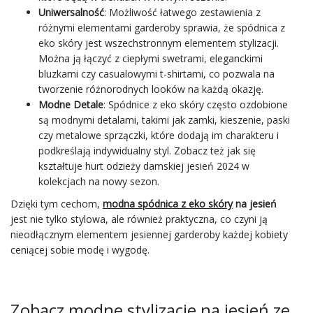
Uniwersalność
: Możliwość łatwego zestawienia z
różnymi elementami garderoby sprawia, że spódnica z
eko skóry jest wszechstronnym elementem stylizacji.
Można ją łączyć z ciepłymi swetrami, eleganckimi
bluzkami czy casualowymi t-shirtami, co pozwala na
tworzenie różnorodnych looków na każdą okazję.
Modne Detale
: Spódnice z eko skóry często ozdobione
są modnymi detalami, takimi jak zamki, kieszenie,
paski
czy metalowe sprzączki, które dodają im charakteru i
podkreślają indywidualny styl. Zobacz też jak się
kształtuje
hurt odzieży damskiej jesień 2024
w
kolekcjach na nowy sezon.
Dzięki tym cechom,
modna spódnica z eko skóry
na jesień
jest nie tylko stylowa, ale również praktyczna, co czyni ją
nieodłącznym elementem jesiennej garderoby każdej kobiety
ceniącej sobie modę i wygodę.
Zobacz modne stylizacje na jesień ze