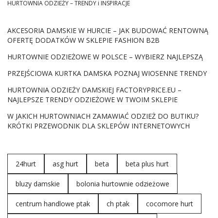
HURTOWNIA ODZIEŻY – TRENDY i INSPIRACJE
AKCESORIA DAMSKIE W HURCIE – JAK BUDOWAĆ RENTOWNĄ
OFERTĘ DODATKÓW W SKLEPIE FASHION B2B
HURTOWNIE ODZIEŻOWE W POLSCE – WYBIERZ NAJLEPSZĄ
PRZEJŚCIOWA KURTKA DAMSKA POZNAJ WIOSENNE TRENDY
HURTOWNIA ODZIEŻY DAMSKIEJ FACTORYPRICE.EU –
NAJLEPSZE TRENDY ODZIEŻOWE W TWOIM SKLEPIE
W JAKICH HURTOWNIACH ZAMAWIAĆ ODZIEŻ DO BUTIKU?
KRÓTKI PRZEWODNIK DLA SKLEPÓW INTERNETOWYCH
24hurt
asg hurt
beta
beta plus hurt
bluzy damskie
bolonia hurtownie odzieżowe
centrum handlowe ptak
ch ptak
cocomore hurt