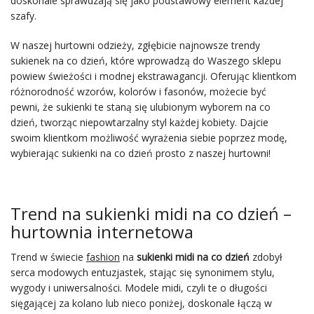
doskonale sprawdzają się jako podstawowy element każdej
szafy.
W naszej hurtowni odzieży, zgłębicie najnowsze trendy
sukienek na co dzień, które wprowadzą do Waszego sklepu
powiew świeżości i modnej ekstrawagancji. Oferując klientkom
różnorodność wzorów, kolorów i fasonów, możecie być
pewni, że sukienki te staną się ulubionym wyborem na co
dzień, tworząc niepowtarzalny styl każdej kobiety. Dajcie
swoim klientkom możliwość wyrażenia siebie poprzez modę,
wybierając sukienki na co dzień prosto z naszej hurtowni!
Trend na sukienki midi na co dzień –
hurtownia internetowa
Trend w świecie
fashion
na
sukienki midi na co dzień
zdobył
serca modowych entuzjastek, stając się synonimem stylu,
wygody i uniwersalności. Modele midi, czyli te o długości
sięgającej za kolano lub nieco poniżej, doskonale łączą w