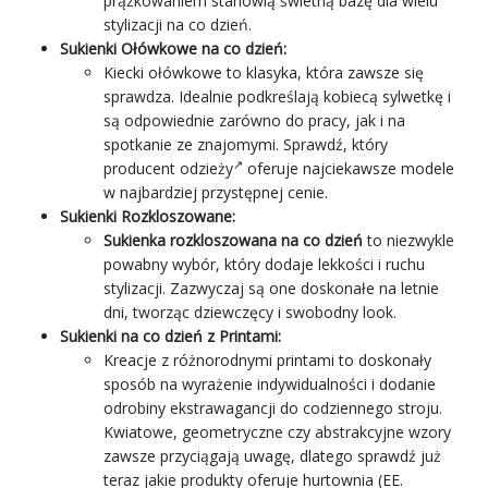
prążkowaniem stanowią świetną bazę dla wielu
stylizacji na co dzień.
Sukienki Ołówkowe na co dzień:
Kiecki ołówkowe to klasyka, która zawsze się
sprawdza. Idealnie podkreślają kobiecą sylwetkę i
są odpowiednie zarówno
do pracy
, jak i na
spotkanie ze znajomymi. Sprawdź, który
producent odzieży
oferuje najciekawsze modele
w najbardziej przystępnej cenie.
Sukienki Rozkloszowane:
Sukienka rozkloszowana na co dzień
to niezwykle
powabny wybór, który dodaje lekkości i ruchu
stylizacji. Zazwyczaj są one doskonałe na letnie
dni, tworząc dziewczęcy i swobodny look.
Sukienki na co dzień z Printami:
Kreacje z różnorodnymi printami to doskonały
sposób na wyrażenie indywidualności i dodanie
odrobiny ekstrawagancji do codziennego stroju.
Kwiatowe, geometryczne czy abstrakcyjne wzory
zawsze przyciągają uwagę, dlatego sprawdź już
teraz jakie produkty oferuje hurtownia (EE.