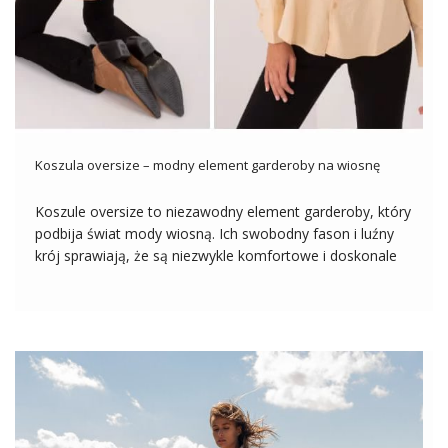
Koszula oversize – modny element garderoby na wiosnę
Koszule oversize to niezawodny element garderoby, który
podbija świat mody wiosną. Ich swobodny fason i luźny
krój sprawiają, że są niezwykle komfortowe i doskonale
wpisują się w casualowy, a jednocześnie stylowy look.
Zestawiana z różnymi elementami garderoby, od jeansów
po spódnice, koszula oversize stanowi uniwersalny […]