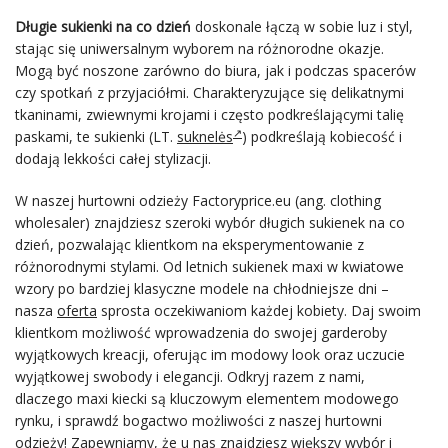
Długie sukienki na co dzień
doskonale łączą w sobie luz i styl,
stając się uniwersalnym wyborem na różnorodne okazje.
Mogą być noszone zarówno do biura, jak i podczas spacerów
czy spotkań z przyjaciółmi. Charakteryzujące się delikatnymi
tkaninami, zwiewnymi krojami i często podkreślającymi talię
paskami, te sukienki (LT.
suknelės
) podkreślają kobiecość i
dodają lekkości całej stylizacji.
W naszej hurtowni odzieży Factoryprice.eu (ang. clothing
wholesaler) znajdziesz szeroki wybór długich sukienek na co
dzień, pozwalając klientkom na eksperymentowanie z
różnorodnymi stylami. Od letnich sukienek maxi w kwiatowe
wzory po bardziej klasyczne modele na chłodniejsze dni –
nasza
oferta
sprosta oczekiwaniom każdej kobiety. Daj swoim
klientkom możliwość wprowadzenia do swojej garderoby
wyjątkowych kreacji, oferując im modowy look oraz uczucie
wyjątkowej swobody i elegancji. Odkryj razem z nami,
dlaczego maxi kiecki są kluczowym elementem modowego
rynku, i sprawdź bogactwo możliwości z naszej hurtowni
odzieży! Zapewniamy, że u nas znajdziesz większy wybór i