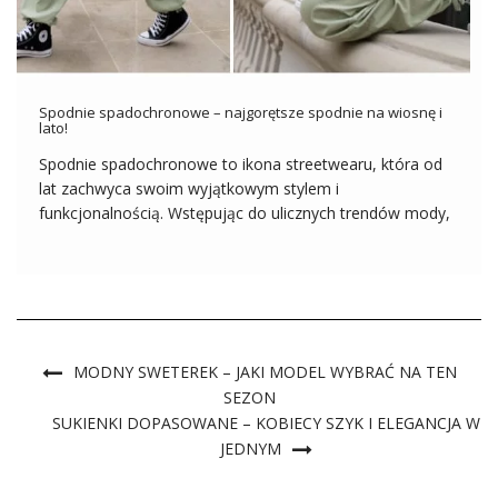
Spodnie spadochronowe – najgorętsze spodnie na wiosnę i
lato!
Spodnie spadochronowe to ikona streetwearu, która od
lat zachwyca swoim wyjątkowym stylem i
funkcjonalnością. Wstępując do ulicznych trendów mody,
spodnie te stały się nieodłącznym elementem codziennej
garderoby dla wielu osób poszukujących nie tylko wygody,
ale także oryginalności w swoim ubiorze. W tym krótkim
wprowadzeniu do […]
MODNY SWETEREK – JAKI MODEL WYBRAĆ NA TEN
SEZON
SUKIENKI DOPASOWANE – KOBIECY SZYK I ELEGANCJA W
JEDNYM