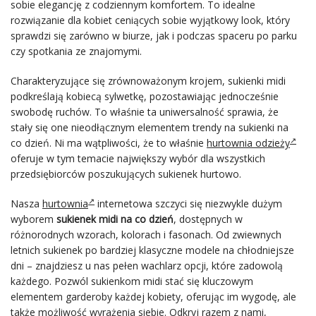
sobie elegancję z codziennym komfortem. To idealne
rozwiązanie dla kobiet ceniących sobie wyjątkowy look, który
sprawdzi się zarówno w biurze, jak i podczas spaceru po parku
czy spotkania ze znajomymi.
Charakteryzujące się zrównoważonym krojem, sukienki midi
podkreślają kobiecą sylwetkę, pozostawiając jednocześnie
swobodę ruchów. To właśnie ta uniwersalność sprawia, że
stały się one nieodłącznym elementem trendy na sukienki na
co dzień. Ni ma wątpliwości, że to właśnie
hurtownia odzieży
oferuje w tym temacie największy wybór dla wszystkich
przedsiębiorców poszukujących sukienek hurtowo.
Nasza
hurtownia
internetowa szczyci się niezwykle dużym
wyborem
sukienek midi na co dzień
, dostępnych w
różnorodnych wzorach, kolorach i fasonach. Od zwiewnych
letnich sukienek po bardziej klasyczne modele na chłodniejsze
dni – znajdziesz u nas pełen wachlarz opcji, które zadowolą
każdego. Pozwól sukienkom midi stać się kluczowym
elementem garderoby każdej kobiety, oferując im wygodę, ale
także możliwość wyrażenia siebie. Odkryj razem z nami,