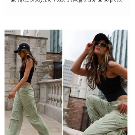
uatrakcyjnij asortyment kupując do sklepu najmodniejsze
w sezonie torby damskie w hurcie! Odkryj mnóstwo
modnych torebek w hurtowni online! […]