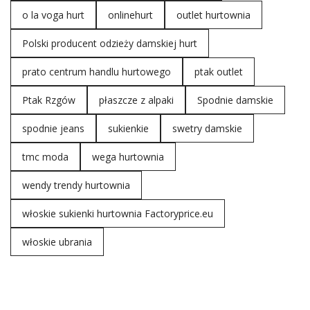
o la voga hurt
onlinehurt
outlet hurtownia
Polski producent odzieży damskiej hurt
prato centrum handlu hurtowego
ptak outlet
Ptak Rzgów
płaszcze z alpaki
Spodnie damskie
spodnie jeans
sukienkie
swetry damskie
tmc moda
wega hurtownia
wendy trendy hurtownia
włoskie sukienki hurtownia Factoryprice.eu
włoskie ubrania