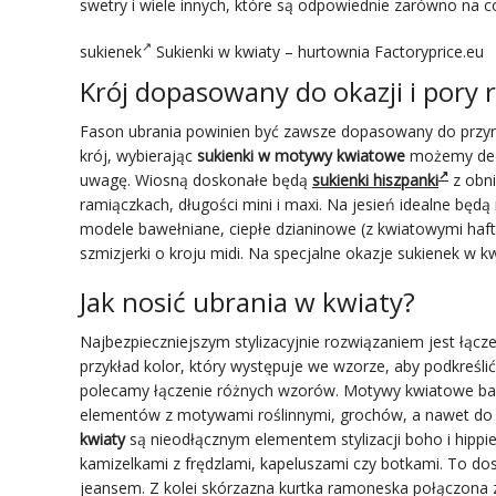
swetry i wiele innych, które są odpowiednie zarówno na co 
sukienek
Sukienki w kwiaty –
hurtownia Factoryprice.eu
Krój dopasowany do okazji i pory 
Fason ubrania powinien być zawsze dopasowany do przynaj
krój, wybierając
sukienki w motywy kwiatowe
możemy decy
uwagę. Wiosną doskonałe będą
sukienki hiszpanki
z obni
ramiączkach, długości mini i maxi. Na jesień idealne b
modele bawełniane, ciepłe dzianinowe (z kwiatowymi haf
szmizjerki o kroju midi. Na specjalne okazje sukienek w 
Jak nosić ubrania w kwiaty?
Najbezpieczniejszym stylizacyjnie rozwiązaniem jest łąc
przykład kolor, który występuje we wzorze, aby podkreślić 
polecamy łączenie różnych wzorów. Motywy kwiatowe bar
elementów z motywami roślinnymi, grochów, a nawet do kr
kwiaty
są nieodłącznym elementem stylizacji boho i hippi
kamizelkami z frędzlami, kapeluszami czy botkami. To do
jeansem. Z kolei skórzazna kurtka ramoneska połączona z s