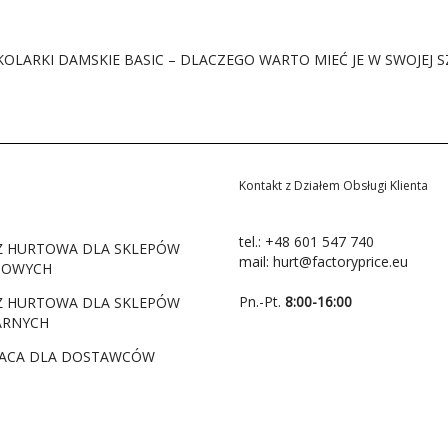
KOLARKI DAMSKIE BASIC – DLACZEGO WARTO MIEĆ JE W SWOJEJ S
Kontakt z Działem Obsługi Klienta
tel.:
+48 601 547 740
Ż HURTOWA DLA SKLEPÓW
mail:
hurt@factoryprice.eu
TOWYCH
Pn.-Pt.
8:00-16:00
Ż HURTOWA DLA SKLEPÓW
ARNYCH
ACA DLA DOSTAWCÓW