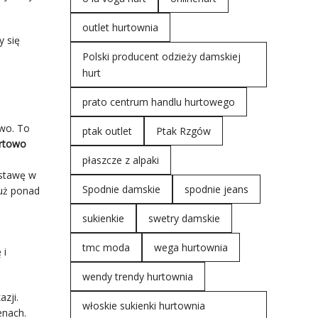
outlet hurtownia
y się
Polski producent odzieży damskiej
hurt
prato centrum handlu hurtowego
wo. To
ptak outlet
Ptak Rzgów
urtowo
płaszcze z alpaki
ostawę w
Spodnie damskie
spodnie jeans
już ponad
sukienkie
swetry damskie
tmc moda
wega hurtownia
 i
wendy trendy hurtownia
zji.
włoskie sukienki hurtownia
enach.