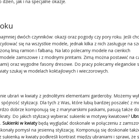
dzień, jak i na specjalne okazje.
roku
mniej dwóch czynników: okazji oraz pogody czy pory roku. Jeśli cho
dować się na wszystkie modele, jednak kilka z nich zasługuje na sz
żoną linią ramion i falbaną. Na lato polecamy modele na cienkich
ędą modele zamszowe i z modnymi printami. Zimą można postawić na 
tami) oraz wygodne fasony dresowe. Do pracy polecamy eleganckie s
kwiaty szukaj w modelach koktajlowych i wieczorowych.
zenie ubrań w kwiaty z jednolitymi elementami garderoby. Możemy wy
spójność stylizacji. Dla tych z Was, które lubią bardziej poszaleć z 
dzo dobrze komponują się z marynarskimi paskami, pasują także d
aty. Do jakich stylizacji wybierać sukienki w motywy kwiatowe?
Ubr
e.
Sukienki w kwiaty
będą wyglądać doskonale w połączeniu z zamsz
skonały pomysł na jesienną stylizację. Komponują się doskonale takż
ukienką w kwiaty podkreśli kontrast między ubraniami i sprawi, że s