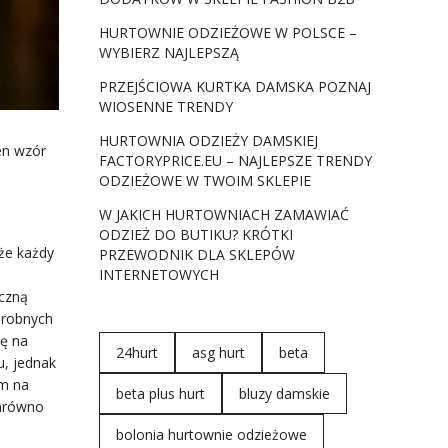
HURTOWNIE ODZIEŻOWE W POLSCE –
WYBIERZ NAJLEPSZĄ
PRZEJŚCIOWA KURTKA DAMSKA POZNAJ
WIOSENNE TRENDY
HURTOWNIA ODZIEŻY DAMSKIEJ
en wzór
FACTORYPRICE.EU – NAJLEPSZE TRENDY
ODZIEŻOWE W TWOIM SKLEPIE
W JAKICH HURTOWNIACH ZAMAWIAĆ
ODZIEŻ DO BUTIKU? KRÓTKI
 że każdy
PRZEWODNIK DLA SKLEPÓW
INTERNETOWYCH
czną
drobnych
ię na
24hurt
asg hurt
beta
u, jednak
em na
beta plus hurt
bluzy damskie
zarówno
bolonia hurtownie odzieżowe