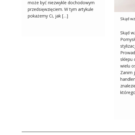
może być niezwykle dochodowym
przedsięwzięciem. W tym artykule
pokażemy Ci, jak […]
Skąd wz
Skąd wz
Pomysł
styliza
Prowad
sklepu
wielu o
Zanim j
handlem
znalezi
któreg