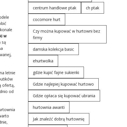
centrum handlowe ptak
ch ptak
odele
cocomore hurt
obić
skonale
Czy można kupować w hurtowni bez
ki w
firmy
h są
na
damska kolekcja basic
wanej,
ehurtwolka
gdzie kupić fajne sukienki
na letnie
butików
Gdzie najlepiej kupować hurtowo
 ofertą,
ednio od
Gdzie opłaca się kupować ubrania
hurtownia awanti
urtownia
warto
Jak znaleźć dobrą hurtownię
dnie,