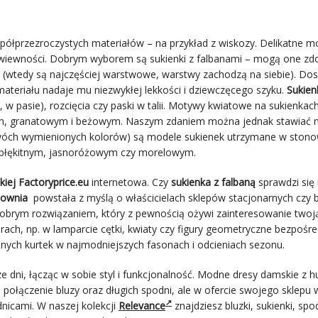
, półprzezroczystych materiałów – na przykład z wiskozy. Delikatne m
zwiewności. Dobrym wyborem są sukienki z falbanami – mogą one zd
kie (wtedy są najczęściej warstwowe, warstwy zachodzą na siebie). Do
materiału nadaje mu niezwykłej lekkości i dziewczęcego szyku.
Sukien
 w pasie), rozcięcia czy paski w talii. Motywy kwiatowe na sukienkac
łym, granatowym i beżowym. Naszym zdaniem można jednak stawiać 
dwóch wymienionych kolorów) są modele sukienek utrzymane w stono
m błękitnym, jasnoróżowym czy morelowym.
iej Factoryprice.eu
internetowa. Czy
sukienka z falbaną
sprawdzi się 
townia
powstała z myślą o właścicielach sklepów stacjonarnych czy 
obrym rozwiązaniem, który z pewnością ożywi zainteresowanie twoją
ch, np. w lamparcie cętki, kwiaty czy figury geometryczne bezpośr
anych kurtek w najmodniejszych fasonach i odcieniach sezonu.
e dni, łącząc w sobie styl i funkcjonalność. Modne dresy damskie z h
 połączenie bluzy oraz długich spodni, ale w ofercie swojego sklepu 
nicami. W naszej kolekcji
Relevance
znajdziesz bluzki, sukienki, spo