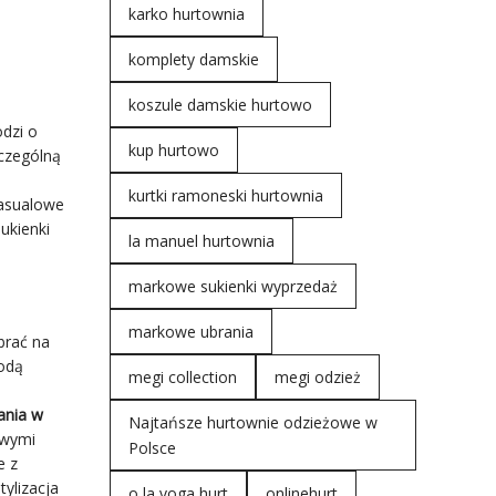
karko hurtownia
komplety damskie
koszule damskie hurtowo
dzi o
kup hurtowo
czególną
kurtki ramoneski hurtownia
casualowe
ukienki
la manuel hurtownia
markowe sukienki wyprzedaż
markowe ubrania
brać na
modą
megi collection
megi odzież
o
ania w
Najtańsze hurtownie odzieżowe w
owymi
Polsce
e z
tylizacja
o la voga hurt
onlinehurt