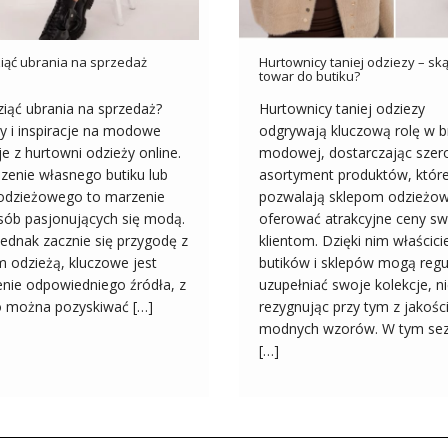
iąć ubrania na sprzedaż
Hurtownicy taniej odziezy – sk
towar do butiku?
iąć ubrania na sprzedaż?
Hurtownicy taniej odziezy
y i inspiracje na modowe
odgrywają kluczową rolę w b
cje z hurtowni odzieży online.
modowej, dostarczając szero
zenie własnego butiku lub
asortyment produktów, któr
 odzieżowego to marzenie
pozwalają sklepom odzieżo
sób pasjonujących się modą.
oferować atrakcyjne ceny s
ednak zacznie się przygodę z
klientom. Dzięki nim właścici
 odzieżą, kluczowe jest
butików i sklepów mogą regu
enie odpowiedniego źródła, z
uzupełniać swoje kolekcje, n
o można pozyskiwać […]
rezygnując przy tym z jakości
modnych wzorów. W tym sez
[…]