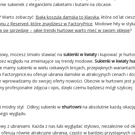
nie sukienek z eleganckimi żakietami i butami na obcasie.
? Warto zobaczyć:
Biała koszula damska to klasyka
, która od lat ciesz
onu z Reserved, które znajdziesz w FactoryPrice
. Modowe hity w stylu
 się sprzedaje – jakie trendy hurtowe warto mieć w swoim sklepie
?
towy, możesz śmiało stawiać na
sukienki w kwiaty
i kupować je hurto
e bez względu na zmieniające się trendy modowe.
Sukienki w kwiaty h
ie mamy sukienki w wielu ciekawych krojach, przepięknych wariantach
a Factoryprice.eu oferuje ubrania damskie w atrakcyjnych cenach i d
e wprowadzamy do swojej oferty nowości. Obecnie w hurtowni jest 
 profesjonalne zdjęcia i opis, dzięki czemu będziesz mógł szybciej
i modny styl. Odkryj sukienki w
ehurtowni
na absolutnie każdą okazję
nego wyglądu.
y z ubraniami. Każda z nas lubi wyglądać stylowo, niezależnie od oka
 oferują równie atrakcyjne ubrania, często w bardziej przystępnych c