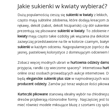
Jakie sukienki w kwiaty wybierać?
Dużą popularnością cieszą się
sukienki w kwiaty
z lekkich
często mają subtelne zdobienia, które dodają kreacjom 
rękawy, dekolt (żabot, dekolt hiszpański) czy dół sukien
prezentują się plisowane
sukienki w kwiaty
. To zdobienie 
kwiaty
mają często takie ozdoby jak wiązania (na dekolcie,
zazwyczaj przedstawione na tle w kolorze czarnym, bia
sukienki
w każdym odcieniu. Najpopularniejsze (oprócz 
jasnej, pastelowej kolorystyce z dominującym odcienie
Zobacz więcej modnych ubrań w
hurtownia odzieży damsk
przyjęcia, randki czy wieczorne spacery? Internetowa
hur
online oraz osobach prowadzących aukcje internetowe. D
będą
eleganckie sukienki plus size
w najmodniejszych wzora
producent odzieży
. Zamów już teraz większe ilości pikow
Kurteczki pikowane
stanowią idealny wybór na chłodniejsz
dresów przybierają różnorodne formy . Najczęściej jest to
mieć również modele miksujące bluzę z szortami czy spód