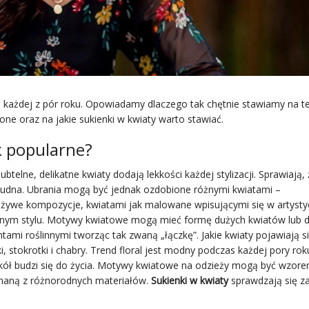
as każdej z pór roku. Opowiadamy dlaczego tak chętnie stawiamy na t
ne oraz na jakie sukienki w kwiaty warto stawiać.
k popularne?
telne, delikatne kwiaty dodają lekkości każdej stylizacji. Sprawiają,
st nudna. Ubrania mogą być jednak ozdobione różnymi kwiatami –
ywe kompozycje, kwiatami jak malowane wpisującymi się w artysty
nym stylu. Motywy kwiatowe mogą mieć formę dużych kwiatów lub 
ami roślinnymi tworząc tak zwaną „łączkę”. Jakie kwiaty pojawiają s
i, stokrotki i chabry. Trend floral jest modny podczas każdej pory rok
okół budzi się do życia. Motywy kwiatowe na odzieży mogą być wzor
onaną z różnorodnych materiałów.
Sukienki w kwiaty
sprawdzają się 