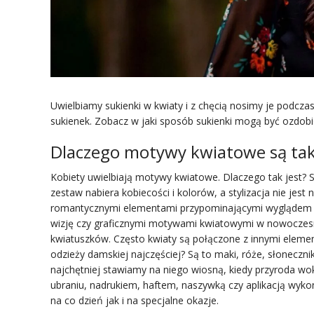
Uwielbiamy sukienki w kwiaty i z chęcią nosimy je podcz
sukienek. Zobacz w jaki sposób sukienki mogą być ozdobio
Dlaczego motywy kwiatowe są ta
Kobiety uwielbiają motywy kwiatowe. Dlaczego tak jest? Sub
zestaw nabiera kobiecości i kolorów, a stylizacja nie je
romantycznymi elementami przypominającymi wyglądem ż
wizję czy graficznymi motywami kwiatowymi w nowoczes
kwiatuszków. Często kwiaty są połączone z innymi element
odzieży damskiej najczęściej? Są to maki, róże, słonecznik
najchętniej stawiamy na niego wiosną, kiedy przyroda w
ubraniu, nadrukiem, haftem, naszywką czy aplikacją wyk
na co dzień jak i na specjalne okazje.