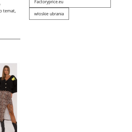
Factoryprice.eu
e
o temat,
włoskie ubrania