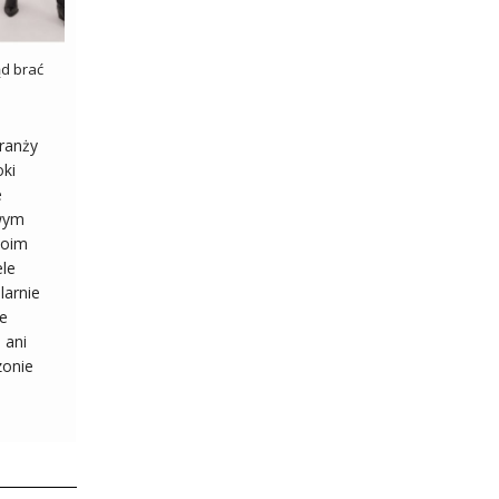
ąd brać
ranży
ki
e
wym
woim
ele
larnie
ie
 ani
onie