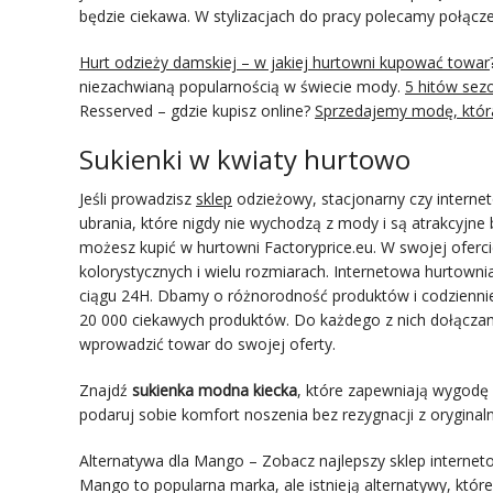
będzie ciekawa. W stylizacjach do pracy polecamy połącze
Hurt odzieży damskiej – w jakiej hurtowni kupować towar
niezachwianą popularnością w świecie mody.
5 hitów sez
Resserved – gdzie kupisz online?
Sprzedajemy modę, która
Sukienki w kwiaty hurtowo
Jeśli prowadzisz
sklep
odzieżowy, stacjonarny czy interne
ubrania, które nigdy nie wychodzą z mody i są atrakcyjn
możesz kupić w hurtowni Factoryprice.eu. W swojej oferc
kolorystycznych i wielu rozmiarach. Internetowa hurtowni
ciągu 24H. Dbamy o różnorodność produktów i codzienni
20 000 ciekawych produktów. Do każdego z nich dołączamy
wprowadzić towar do swojej oferty.
Znajdź
sukienka modna kiecka
, które zapewniają wygodę 
podaruj sobie komfort noszenia bez rezygnacji z oryginal
Alternatywa dla Mango – Zobacz najlepszy sklep internetow
Mango to popularna marka, ale istnieją alternatywy, które