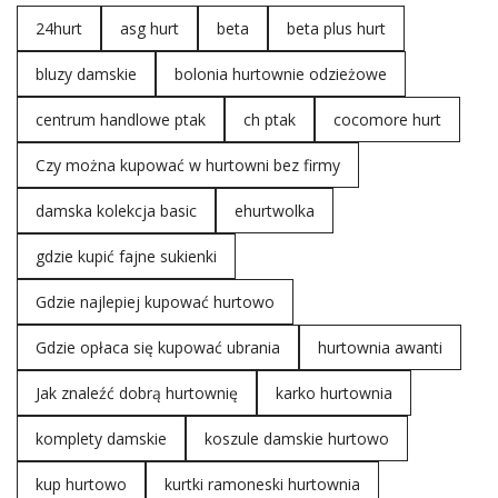
wykonania. Różowa marszczona chusta z aplikacją
24hurt
asg hurt
beta
beta plus hurt
wyróżnia się unikatowym designem, który przyciąga
uwagę i sprawia, że każda
stylizacja
staje się wyjątkowa.
bluzy damskie
bolonia hurtownie odzieżowe
Korzystając z oferty
centrum handlowe ptak
ch ptak
cocomore hurt
FactoryPrice.eu, można nie tylko
Czy można kupować w hurtowni bez firmy
zaopatrzyć się w najmodniejsze
bluzki sezonu
damska kolekcja basic
ehurtwolka
Można …
gdzie kupić fajne sukienki
Gdzie najlepiej kupować hurtowo
Gdzie opłaca się kupować ubrania
hurtownia awanti
Jak znaleźć dobrą hurtownię
karko hurtownia
komplety damskie
koszule damskie hurtowo
kup hurtowo
kurtki ramoneski hurtownia