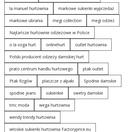
la manuel hurtownia
markowe sukienki wyprzedaż
markowe ubrania
megi collection
megi odzież
Najtańsze hurtownie odzieżowe w Polsce
o la voga hurt
onlinehurt
outlet hurtownia
Polski producent odzieży damskiej hurt
prato centrum handlu hurtowego
ptak outlet
Ptak Rzgów
płaszcze z alpaki
Spodnie damskie
spodnie jeans
sukienkie
swetry damskie
tmc moda
wega hurtownia
wendy trendy hurtownia
włoskie sukienki hurtownia Factoryprice.eu