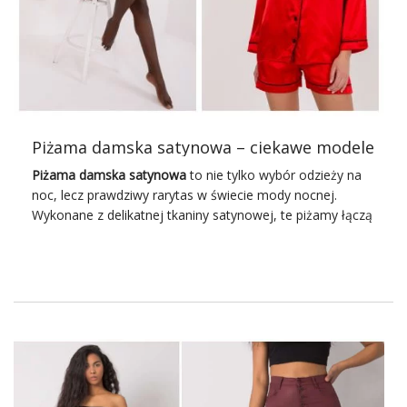
Piżama damska satynowa – ciekawe modele
Piżama damska satynowa
to nie tylko wybór odzieży na
noc, lecz prawdziwy rarytas w świecie mody nocnej.
Wykonane z delikatnej tkaniny satynowej, te piżamy łączą
w sobie komfort i elegancję, tworząc doskonałe
połączenie luksusu i praktyczności. Satynowy dotyk nie
tylko rozpieszcza zmysły, ale także dodaje wyjątkowego
blasku i lekkości nawet najbardziej intymnym chwilom. To
odzież, która przenosi nasze nocne rytuały na wyższy
poziom, umożliwiając nam zanurzenie się w atmosferę
spokoju i przyjemności.
Piżama damska satynowa –