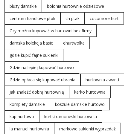
postarzany charakter. Tkanina nabiera
bluzy damskie
bolonia hurtownie odzieżowe
indywidualnego charakteru, a z czasem, w miarę
noszenia, może rozwijać subtelne „pęknięcia”,
centrum handlowe ptak
ch ptak
cocomore hurt
tworząc unikalne wzory. Takie najnowsze trendy ze
świata mody w swojej kolekcji ma każda
dobra
Czy można kupować w hurtowni bez firmy
hurtownia
.
Dodatkowa Warstwa Ochronna:
Woskowanie nie
damska kolekcja basic
ehurtwolka
tylko nadaje spodniom specyficzny wygląd, ale
także pełni funkcję ochronną. Warstwa wosku
gdzie kupić fajne sukienki
…
Gdzie najlepiej kupować hurtowo
Gdzie opłaca się kupować ubrania
hurtownia awanti
Jak znaleźć dobrą hurtownię
karko hurtownia
komplety damskie
koszule damskie hurtowo
kup hurtowo
kurtki ramoneski hurtownia
la manuel hurtownia
markowe sukienki wyprzedaż