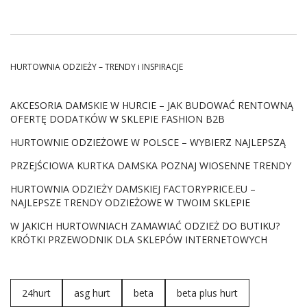
niepowtarzalny i trwały efekt. Odkryj, dlaczego
spodnie
woskowane
stały się jednym z kluczowych elementów
garderoby, przyciągając uwagę zarówno entuzjastów
mody, jak i przedsiębiorców branży odzieżowej.
HURTOWNIA ODZIEŻY – TRENDY i INSPIRACJE
AKCESORIA DAMSKIE W HURCIE – JAK BUDOWAĆ RENTOWNĄ
Czym są spodnie woskowane i jak
OFERTĘ DODATKÓW W SKLEPIE FASHION B2B
wyglądają?
HURTOWNIE ODZIEŻOWE W POLSCE – WYBIERZ NAJLEPSZĄ
Nasz dzisiejszy bohater to unikalny rodzaj spodni, które
PRZEJŚCIOWA KURTKA DAMSKA POZNAJ WIOSENNE TRENDY
poddane zostały specjalnej technice wykończenia, dzięki
której wskoczyły na podium trendów fashion. Proces ten
HURTOWNIA ODZIEŻY DAMSKIEJ FACTORYPRICE.EU –
polega na nanoszeniu warstwy wosku na tkaninę, co
NAJLEPSZE TRENDY ODZIEŻOWE W TWOIM SKLEPIE
nadaje ubraniom charakterystyczny, matowy wygląd oraz
W JAKICH HURTOWNIACH ZAMAWIAĆ ODZIEŻ DO BUTIKU?
dodatkową warstwę ochronną. Poniżej przeczytaj jakie
KRÓTKI PRZEWODNIK DLA SKLEPÓW INTERNETOWYCH
cechy posiadają
spodnie woskowane
i jak je poznać:
Charakterystyczny Wygląd:
spodnie woskowane
damskie
wyróżniają się matowym, lekko przetartym
24hurt
asg hurt
beta
beta plus hurt
wyglądem, co nadaje im rustykalny, nieco