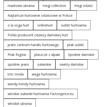
markowe ubrania
megi collection
megi odzież
Najtańsze hurtownie odzieżowe w Polsce
o la voga hurt
onlinehurt
outlet hurtownia
Polski producent odzieży damskiej hurt
prato centrum handlu hurtowego
ptak outlet
Ptak Rzgów
płaszcze z alpaki
Spodnie damskie
spodnie jeans
sukienkie
swetry damskie
tmc moda
wega hurtownia
wendy trendy hurtownia
włoskie sukienki hurtownia Factoryprice.eu
włoskie ubrania