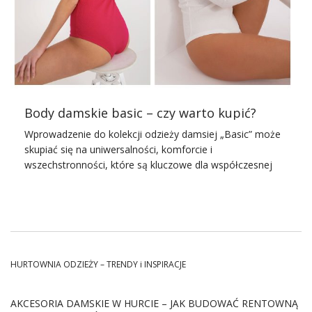
Body damskie basic – czy warto kupić?
Wprowadzenie do kolekcji odzieży damsiej „Basic” może
skupiać się na uniwersalności, komforcie i
wszechstronności, które są kluczowe dla współczesnej
kobiety.
Body
damskie basic
to propozycja, która
podkreśla prostotę w najlepszym wydaniu, oferując
jednocześnie stylowe rozwiązania dla każdej okazji.
Inspirując się minimalistycznym podejściem do mody,
kolekcja ta skierowana jest do kobiet ceniących zarówno
elegancję, jak i codzienny komfort.
HURTOWNIA ODZIEŻY – TRENDY i INSPIRACJE
Podkręć swój look – postaw na
body damskie basic
AKCESORIA DAMSKIE W HURCIE – JAK BUDOWAĆ RENTOWNĄ