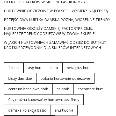
OFERTĘ DODATKÓW W SKLEPIE FASHION B2B
Wśród propozycji „Basic” znajdziesz ponadczasowe kroje
HURTOWNIE ODZIEŻOWE W POLSCE – WYBIERZ NAJLEPSZĄ
i klasyczne kolory, które stanowią solidną bazę do
tworzenia różnorodnych stylizacji. Każdy element kolekcji
PRZEJŚCIOWA KURTKA DAMSKA POZNAJ WIOSENNE TRENDY
został starannie zaprojektowany z myślą o prostocie, ale
HURTOWNIA ODZIEŻY DAMSKIEJ FACTORYPRICE.EU –
jednocześnie z dbałością o detale, co sprawia, że ubrania
NAJLEPSZE TRENDY ODZIEŻOWE W TWOIM SKLEPIE
te są nie tylko funkcjonalne, ale również estetyczne.
Niezależnie od sytuacji, czy to spotkanie biznesowe,
W JAKICH HURTOWNIACH ZAMAWIAĆ ODZIEŻ DO BUTIKU?
wieczorne wyjście czy relaksujący dzień na mieście,
body
KRÓTKI PRZEWODNIK DLA SKLEPÓW INTERNETOWYCH
damskie
basic
dostarcza Ci niezbędnych elementów
garderoby, które pozwalają z łatwością dostosować się
do każdej okoliczności. Odkryj ponadczasową elegancję i
24hurt
asg hurt
beta
beta plus hurt
wygodę w jednym miejscu dzięki kolekcji „Basic” –
miejsca, gdzie prostota staje się synonimem stylu.
bluzy damskie
bolonia hurtownie odzieżowe
Odkryj: niepowtarzalne sukienki na wesele, najlepsza
e
hurtownia
centrum handlowe ptak
ch ptak
cocomore hurt
Body damskie basic – Po czym
Czy można kupować w hurtowni bez firmy
poznać basicowe
body
?
damska kolekcja basic
ehurtwolka
Body
…