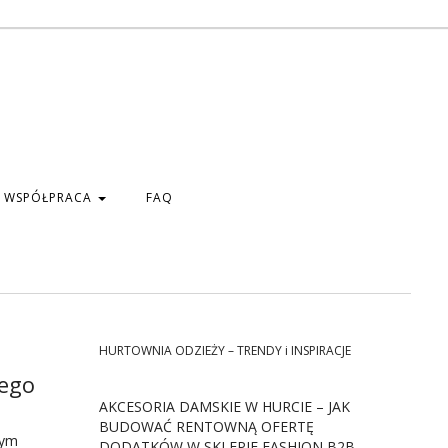
WSPÓŁPRACA
FAQ
HURTOWNIA ODZIEŻY – TRENDY i INSPIRACJE
jego
AKCESORIA DAMSKIE W HURCIE – JAK
BUDOWAĆ RENTOWNĄ OFERTĘ
nym
DODATKÓW W SKLEPIE FASHION B2B