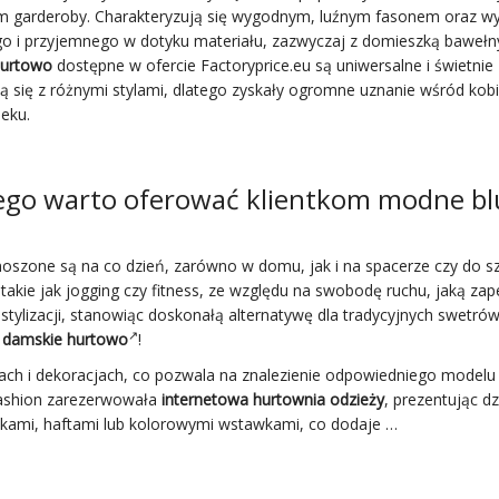
 garderoby. Charakteryzują się wygodnym, luźnym fasonem oraz 
go i przyjemnego w dotyku materiału, zazwyczaj z domieszką bawełn
hurtowo
dostępne w ofercie Factoryprice.eu są uniwersalne i świetnie
 się z różnymi stylami, dlatego zyskały ogromne uznanie wśród kob
eku.
ego warto oferować klientkom modne bl
noszone są na co dzień, zarówno w domu, jak i na spacerze czy do sz
kie jak jogging czy fitness, ze względu na swobodę ruchu, jaką zap
ylizacji, stanowiąc doskonałą alternatywę dla tradycyjnych swetrów 
y damskie hurtowo
!
ch i dekoracjach, co pozwala na znalezienie odpowiedniego modelu 
 fashion zarezerwowała
internetowa hurtownia odzieży
, prezentując dz
ukami, haftami lub kolorowymi wstawkami, co dodaje …