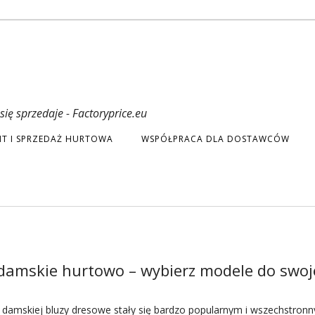
ię sprzedaje - Factoryprice.eu
T I SPRZEDAŻ HURTOWA
WSPÓŁPRACA DLA DOSTAWCÓW
 damskie hurtowo – wybierz modele do swo
u
damskiej bluzy dresowe stały się bardzo popularnym i wszechstron