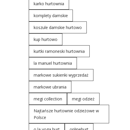
karko hurtownia
komplety damskie
koszule damskie hurtowo
kup hurtowo
kurtki ramoneski hurtownia
la manuel hurtownia
markowe sukienki wyprzedaż
markowe ubrania
megi collection
megi odzież
Najtańsze hurtownie odzieżowe w
Polsce
o la voga hurt
onlinehurt