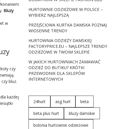
wykonaniem
HURTOWNIE ODZIEŻOWE W POLSCE –
y.
Bluzy
WYBIERZ NAJLEPSZĄ
iet w
PRZEJŚCIOWA KURTKA DAMSKA POZNAJ
WIOSENNE TRENDY
HURTOWNIA ODZIEŻY DAMSKIEJ
FACTORYPRICE.EU – NAJLEPSZE TRENDY
uzy
ODZIEŻOWE W TWOIM SKLEPIE
W JAKICH HURTOWNIACH ZAMAWIAĆ
ODZIEŻ DO BUTIKU? KRÓTKI
koły czy
PRZEWODNIK DLA SKLEPÓW
ewniają.
INTERNETOWYCH
czy bluz.
dla każdej
24hurt
asg hurt
beta
iesiątki
beta plus hurt
bluzy damskie
bolonia hurtownie odzieżowe