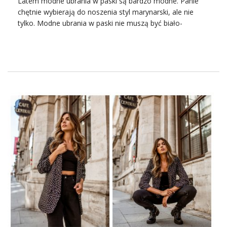
Latem modne ubrania w paski są bardzo modne. Panie
chętnie wybierają do noszenia styl marynarski, ale nie
tylko. Modne ubrania w paski nie muszą być biało-
granatowe z dodatkiem czerwieni, choć takie są
niezmiennie modne. Nasza stylistka radzi, jaki
bluzki
w
paski są modne w tym sezonie.
Jakie modne ubrania w paski
koniecznie powinnyśmy mieć w
szafie?
To nie jest przesąd. Istnieją ubrania ponadczasowe, które
po prostu muszą być w każdej kobiecej garderobie.
Niekiedy stają się one bazą do stworzenia nowoczesnej
stylizacji, niekiedy same świetnie sprawdzają się w
stworzeniu czegoś niepowtarzalnego. Można do nich na
pewno zaliczyć
modne ubrania w paski.
Jakie konkretnie
mamy na myśli? Cóż, mówiąc modne ubrania w paski,
najczęściej odnosimy się do letniej szafy. W końcu
najchętniej nosimy
bluzki w paski
, pasiaste spodnie czy
sukienki w paski
właśnie w miesiącach od maja do