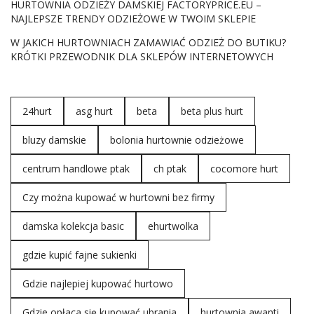
HURTOWNIA ODZIEŻY DAMSKIEJ FACTORYPRICE.EU –
dymieniczej! Negatywne spojrzenia na kropkowane
NAJLEPSZE TRENDY ODZIEŻOWE W TWOIM SKLEPIE
ubrania, przypominały ludziom o śmiertelnej i zaraźliwej
chorobie! Przełomowym momentem stały się lata 40. XIX
W JAKICH HURTOWNIACH ZAMAWIAĆ ODZIEŻ DO BUTIKU?
wieku, kiedy grochy zaczęły pojawiać się na strojach
KRÓTKI PRZEWODNIK DLA SKLEPÓW INTERNETOWYCH
ludowych! Dopiero wtedy nastała moda na
stylowe
ubrania w grochy
, a projektanci modowi zaczęli
umieszczać je na coraz większej ilości odzieży, na
24hurt
asg hurt
beta
beta plus hurt
przykład kurtkach, sukienkach i czapkach! Natomiast lata
40. ubiegłego wieku rozpowszechniły trend na
…
bluzy damskie
bolonia hurtownie odzieżowe
centrum handlowe ptak
ch ptak
cocomore hurt
Czy można kupować w hurtowni bez firmy
damska kolekcja basic
ehurtwolka
gdzie kupić fajne sukienki
Gdzie najlepiej kupować hurtowo
Gdzie opłaca się kupować ubrania
hurtownia awanti