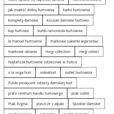
Jak znaleźć dobrą hurtownię
karko hurtownia
komplety damskie
koszule damskie hurtowo
kup hurtowo
kurtki ramoneski hurtownia
la manuel hurtownia
markowe sukienki wyprzedaż
markowe ubrania
megi collection
megi odzież
Najtańsze hurtownie odzieżowe w Polsce
o la voga hurt
onlinehurt
outlet hurtownia
Polski producent odzieży damskiej hurt
prato centrum handlu hurtowego
ptak outlet
Ptak Rzgów
płaszcze z alpaki
Spodnie damskie