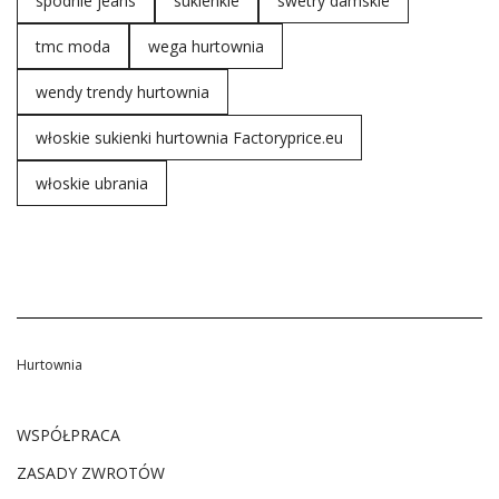
spodnie jeans
sukienkie
swetry damskie
tmc moda
wega hurtownia
wendy trendy hurtownia
włoskie sukienki hurtownia Factoryprice.eu
włoskie ubrania
Hurtownia
WSPÓŁPRACA
ZASADY ZWROTÓW