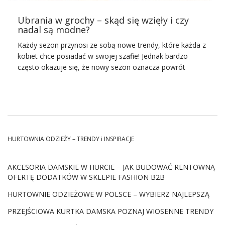
września. Warto jest więc mieć u siebie spodnie w paski.
Eleganckie modele nadadzą się do noszenia w pracy.
Ubrania w grochy – skąd się wzięły i czy
nadal są modne?
Doskonale pasują przecież do białej bluzki. W Twojej
szafie powinny znaleźć się też szmizjerki. To sukienki w
Każdy sezon przynosi ze sobą nowe trendy, które każda z
paski, które swoim wyglądem przypominają przedłużone
kobiet chce posiadać w swojej szafie! Jednak bardzo
koszule. Na …
często okazuje się, że nowy sezon oznacza powrót
największych klasyków! Tej jesieni do łask powrócą
ubrania w grochy
! Są one znane modzie od bardzo dawna
i nie zamierzają z niej zniknąć! Chcesz dowiedzieć się, jaka
jest ich historia oraz jak należy je stylizować? W takim
razie przeczytaj nasze podpowiedzi!
HURTOWNIA ODZIEŻY – TRENDY i INSPIRACJE
Ubrania w grochy – Zaskakująca
historia!
AKCESORIA DAMSKIE W HURCIE – JAK BUDOWAĆ RENTOWNĄ
Zastanawiasz się,
skąd się wzięły ubrania w grochy
?
OFERTĘ DODATKÓW W SKLEPIE FASHION B2B
Mamy dla Ciebie odpowiedź! Grochy to wzór z bardzo
HURTOWNIE ODZIEŻOWE W POLSCE – WYBIERZ NAJLEPSZĄ
bogatą historią! Ich znaczenie ewoluowało na przestrzeni
lat, jednak znane są światu już od średniowiecza, chociaż
PRZEJŚCIOWA KURTKA DAMSKA POZNAJ WIOSENNE TRENDY
postrzegane wtedy były na ubraniach, jako znak dżumy