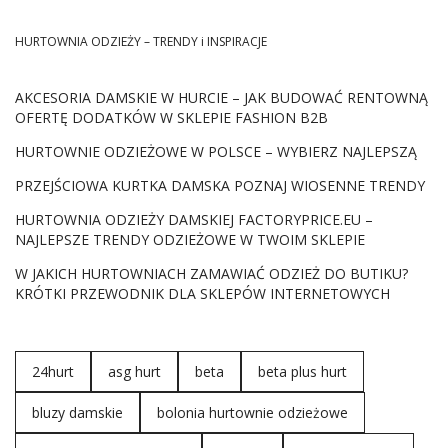
ubrania tego sezonu sprawią, że będziesz wyglądać
doskonale.
HURTOWNIA ODZIEŻY – TRENDY i INSPIRACJE
Szare ubrania
AKCESORIA DAMSKIE W HURCIE – JAK BUDOWAĆ RENTOWNĄ
Szary
jest uniwersalnym kolorem, który należy do palety
OFERTĘ DODATKÓW W SKLEPIE FASHION B2B
podstawowych barw. W swojej szafie z pewnością macie
HURTOWNIE ODZIEŻOWE W POLSCE – WYBIERZ NAJLEPSZĄ
jakieś ubranie o tej barwie,
szare ubrania
często służą
jako baza w garderobie. Moim zdaniem są takie
szare
PRZEJŚCIOWA KURTKA DAMSKA POZNAJ WIOSENNE TRENDY
ubrania
, które powinna mieć każda z nas. Po pierwsze,
jest to szary sweter. Najlepiej, aby był wykonany z
HURTOWNIA ODZIEŻY DAMSKIEJ FACTORYPRICE.EU –
NAJLEPSZE TRENDY ODZIEŻOWE W TWOIM SKLEPIE
cieplejszej tkaniny. Ja z chęcią stawiam na długie
kardigany. Kolejnym zawsze modnym ubraniem jest szara
W JAKICH HURTOWNIACH ZAMAWIAĆ ODZIEŻ DO BUTIKU?
sukienka
. Uwielbiam zarówno modele
sukienek
KRÓTKI PRZEWODNIK DLA SKLEPÓW INTERNETOWYCH
dresowych jak i te bardziej eleganckie.
Szary
jest
doskonałym kolorem, ponieważ świetnie łączy się z
innymi kolorami, dzięki czemu z łatwością skomponujemy
24hurt
asg hurt
beta
beta plus hurt
ciekawe stylizacje.
Szary total look
to tylko jedna z
propozycji na udany zestaw. Dla mnie …
bluzy damskie
bolonia hurtownie odzieżowe