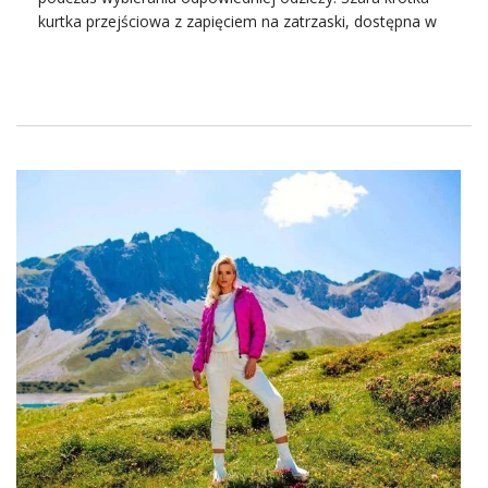
kurtka przejściowa z zapięciem na zatrzaski, dostępna w
hurtowni kurtek FactoryPrice, jest odpowiedzią na
potrzeby osób poszukujących stylowych, ale i
praktycznych rozwiązań. Dzięki swojej uniwersalności,
świetnie skomponuje się z wieloma stylizacjami, a
wysokogatunkowe materiały zapewnią komfort noszenia i
ochronę przed kapryśną pogodą.
Wchodząc w okres chłodniejszych dni, swetry stają się
nieodzownym elementem damskiej garderoby. Nie tylko
zapewniają ciepło, ale także dodają stylu każdej jesiennej
i zimowej stylizacji. Właśnie teraz nasza
hurtownia
kurtek
Factoryprice.eu odkrywa przed Wami szeroki
wybór modnych swetrów damskich, które doskonale
dopełnią
asortyment
Twojego sklepu! Dlaczego warto
zaopatrywać się u nas? Pozwól nam Cię przekonać.
Swetry damskie
z hurtowni cieszą się naprawdę dużym
zainteresowaniem wśród zaopatrujących modowe butiki .
Jednym z powodów jest przede wszystkim atrakcyjna
cena prezentowanego swetrów. W hurtowni swetrów
znajdziecie na pewno najniższe ceny odzieży na rynku i