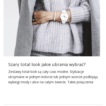
Zazwyczaj gdy kończy się lato i wchodzimy w sezon
przejściowy, to nie skaczemy z tego powodu z radości. I
nie chodzi tylko o niższe temperatury, tylko o fakt, że
teraz codziennie znowu będzie towarzyszyła nam lekka
lub
ciepła kurtka
. Ale spokojnie – to jeszcze nie czas
ciężkich i niepraktycznych stylizacji na cebulkę, ale sezon
na lekko
ocieplane
kurtki
przejściowe
. Dzisiaj takie modele
są ultra lekkie, a przy tym jednocześnie bardzo ciepłe,
dlatego prawie nie poczujesz ich na sobie! Poza tym
pomyśl o tym w ten sposób, że jesień …
Szary total look jakie ubrania wybrać?
Zestawy total look są cały czas modne. Stylizacje
utrzymane w jednym kolorze lub jednym wzorze podbijają
wybiegi mody i ulice na całym świecie. Takie połączenia
sprawdzają się zarówno na co dzień jak i na wielkie
wyjścia. Dzisiaj chcę zaproponować Wam kilka propozycji
zestawu, który z pewnością może stworzyć każda z Was
– szary total look. Stonowany odcień i najmodniejsze