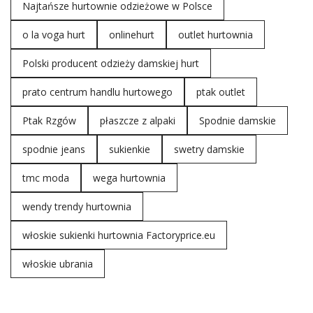
Najtańsze hurtownie odzieżowe w Polsce
o la voga hurt
onlinehurt
outlet hurtownia
Polski producent odzieży damskiej hurt
prato centrum handlu hurtowego
ptak outlet
Ptak Rzgów
płaszcze z alpaki
Spodnie damskie
spodnie jeans
sukienkie
swetry damskie
tmc moda
wega hurtownia
wendy trendy hurtownia
włoskie sukienki hurtownia Factoryprice.eu
włoskie ubrania