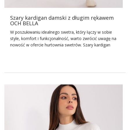
Szary kardigan damski z długim rękawem
OCH BELLA
W poszukiwaniu idealnego swetra, który łączy w sobie
style, komfort i funkcjonalność, warto zwrócić uwagę na
nowość w ofercie hurtownia swetrów. Szary
kardigan
damski z długim rękawem OCH BELLA to propozycja dla
każdej kobiety ceniącej sobie klasykę z nutką
nowoczesności.
Wybierasz się do
Ptak Outlet
? Istnieje o wiele
skuteczniejszy sposób, by zamówić hurtowo ubrania
damskie do swojego sklepu i to bez wychodzenia z domu!
Już teraz zobacz ofertę
hurtowni odzieży
Factoryprice.
Szary kardigan damski z długim
rękawem OCH BELLA – styl i
komfort w jednym
Ten elegancki kardigan został zaprojektowany z myślą o