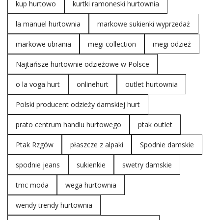
kup hurtowo
kurtki ramoneski hurtownia
la manuel hurtownia
markowe sukienki wyprzedaż
markowe ubrania
megi collection
megi odzież
Najtańsze hurtownie odzieżowe w Polsce
o la voga hurt
onlinehurt
outlet hurtownia
Polski producent odzieży damskiej hurt
prato centrum handlu hurtowego
ptak outlet
Ptak Rzgów
płaszcze z alpaki
Spodnie damskie
spodnie jeans
sukienkie
swetry damskie
tmc moda
wega hurtownia
wendy trendy hurtownia