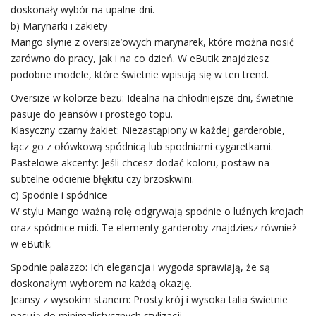
doskonały wybór na upalne dni.
b) Marynarki i żakiety
Mango słynie z oversize’owych marynarek, które można nosić
zarówno
do pracy
, jak i na co dzień. W eButik znajdziesz
podobne modele, które świetnie wpisują się w ten trend.
Oversize w kolorze beżu: Idealna na chłodniejsze dni, świetnie
pasuje do jeansów i prostego topu.
Klasyczny
czarny
żakiet: Niezastąpiony w każdej garderobie,
łącz go z ołówkową spódnicą lub spodniami cygaretkami.
Pastelowe akcenty: Jeśli chcesz dodać koloru, postaw na
subtelne odcienie błękitu czy brzoskwini.
c) Spodnie i spódnice
W stylu Mango ważną rolę odgrywają spodnie o luźnych krojach
oraz
spódnice midi
. Te elementy garderoby znajdziesz również
w eButik.
Spodnie palazzo: Ich elegancja i wygoda sprawiają, że są
doskonałym wyborem na każdą okazję.
Jeansy z wysokim stanem: Prosty krój i wysoka talia świetnie
pasują do minimalistycznych stylizacji.