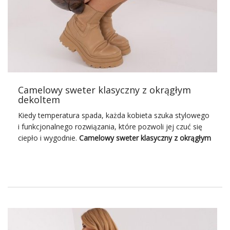
preferencje, znajdzie coś dla siebie.
Dlaczego warto wybierać kurtki z
hurtowni FactoryPrice.eu?
Odwiedzając hurtownia kurtek FactoryPrice.eu, klientki
otrzymują gwarancję najwyższej jakości produktów.
Wszystkie kurtki są produkowane z myślą o komforcie i …
Camelowy sweter klasyczny z okrągłym
dekoltem
Kiedy temperatura spada, każda kobieta szuka stylowego
i funkcjonalnego rozwiązania, które pozwoli jej czuć się
ciepło i wygodnie.
Camelowy sweter klasyczny z okrągłym
dekoltem
to ponadczasowy element garderoby, który
łączy w sobie elegancję i komfort noszenia. Sweter ten,
dostępny w hurtowni swetrów, to znakomity wybór na
różne okazje – zarówno te mniej formalne, jak i te
wymagające eleganckiego stroju.
Wchodząc w okres chłodniejszych dni, swetry stają się
nieodzownym elementem damskiej garderoby. Nie tylko