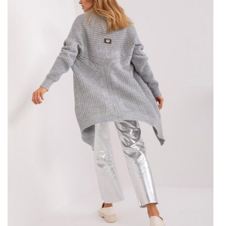
zapewniają ciepło, ale także dodają stylu każdej jesiennej
i zimowej stylizacji. Właśnie teraz nasza
hurtownia
swetrów
odkrywa przed Wami szeroki wybór modnych
swetrów damskich, które doskonale dopełnią
asortyment
Twojego sklepu! Dlaczego warto zaopatrywać się u nas?
Pozwól nam Cię przekonać.
Swetry damskie
z hurtowni
Factoryprice.eu
cieszą się naprawdę dużym
zainteresowaniem wśród zaopatrujących modowe butiki .
Jednym z powodów jest przede wszystkim atrakcyjna
cena prezentowanego swetrów. W hurtowni swetrów
znajdziecie na pewno najniższe ceny odzieży na rynku i
najtańsze
ubrania hurtowo
.
Camelowy sweter klasyczny z
okrągłym dekoltem – Idealny
Wybór na Chłodne Dni
Wykonany z wysokogatunkowych materiałów, camelowy
sweter zapewnia nie tylko ciepło, ale także komfort
noszenia …