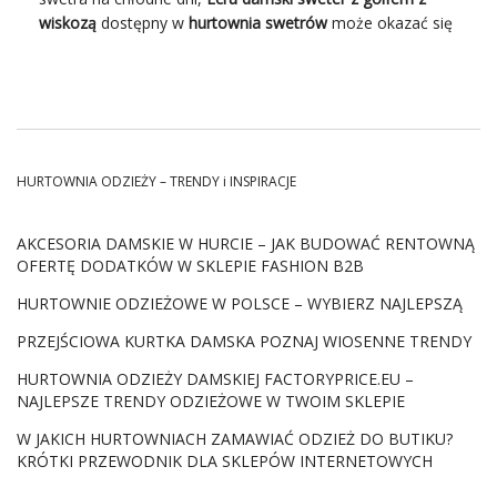
wiskozą
dostępny w
hurtownia swetrów
może okazać się
idealnym rozwiązaniem. Ten elegancki sweter łączy w
sobie wysoką jakość wykonania z modnym designem.
Design pasuje do wielu okazji, zarówno formalnych, jak i
mniej oficjalnych. Czym wyróżnia się dobra
hurtownia
ubrań
? Poznaj główne korzyści
zakupów modnych ubrań
w hurtowni Factoryprice.eu
.
HURTOWNIA ODZIEŻY – TRENDY i INSPIRACJE
Ecru damski sweter z golfem z
wiskozą – Idealny Wybór na
AKCESORIA DAMSKIE W HURCIE – JAK BUDOWAĆ RENTOWNĄ
OFERTĘ DODATKÓW W SKLEPIE FASHION B2B
Chłodne Dni
HURTOWNIE ODZIEŻOWE W POLSCE – WYBIERZ NAJLEPSZĄ
Dzięki składowi materiału, w którym dominuje wiskoza,
sweter jest niezwykle miękki i przyjemny w dotyku.
PRZEJŚCIOWA KURTKA DAMSKA POZNAJ WIOSENNE TRENDY
Dodatkowo zapewnia wyjątkowy komfort noszenia.
HURTOWNIA ODZIEŻY DAMSKIEJ FACTORYPRICE.EU –
Wiskoza jest znana ze swoich oddychających właściwości,
NAJLEPSZE TRENDY ODZIEŻOWE W TWOIM SKLEPIE
co sprawia, że sweter jest idealny na różne pory roku.
Klasyczny kolor ecru dodatkowo ułatwia kombinowanie
W JAKICH HURTOWNIACH ZAMAWIAĆ ODZIEŻ DO BUTIKU?
swetra z innymi elementami garderoby. To z kolei czyni
KRÓTKI PRZEWODNIK DLA SKLEPÓW INTERNETOWYCH
go niezwykle uniwersalnym dodatkiem do każdej damskiej