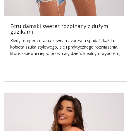
Ecru damski sweter rozpinany z dużymi
guzikami
Kiedy temperatura na zewnątrz zaczyna spadać, każda
kobieta szuka stylowego, ale i praktycznego rozwiązania,
które zapewni ciepło przez cały dzień. Idealnym wyborem,
który spełni obie te funkcje, jest
swetry damskie
znalezione na ebutik.pl. Wyjątkowy model, jakim jest ecru
damski sweter rozpinany z dużymi guzikami, świetnie
sprawdzi się w wielu jesiennych i zimowych stylizacjach.
Szczegóły takie jak hafty, koronki, marszczenia czy
ozdobne aplikacje mogą dodać
sukienkom
elegancji i
uroku. Pamiętaj jednak, żeby nie przesadzić z ilością
ozdób, aby nie przyćmić naturalnego piękna Twojego i
Twojej sukienki. Eleganckie damskie sukienki ze sklepu
online często posiadają nowoczesne detale, takie jak
koronki, marszczenia czy eleganckie zdobienia, które