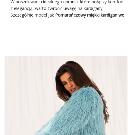
W poszukiwaniu idealnego ubrania, które połączy komfort
z elegancją, warto zwrócić uwagę na kardigany.
Szczególnie model jak
Pomarańczowy miękki
kardigan
we
wzory
, który łączy w sobie oryginalny design z wysokiej
jakości materiałami. To doskonały wybór dla każdej
kobiety ceniącej sobie styl i wygodę. Ten rodzaj odzieży
jest nie tylko praktyczny, ale również bardzo modny.
Szukając idealnego partnera, niezwykle istotne jest
znalezienie dostawcy, który nie tylko oferuje różnorodne i
modowe kolekcje, ale także gwarantuje konkurencyjne
ceny, wysoką jakość produktów oraz profesjonalną
obsługę klienta. Odkryj zatem jaka jest
najlepsza
hurtownia odzieży damskiej
na rynku, z którą warto
podjąć współpracę! Zobacz Czym się wyróżnia
Factoryprice.eu,
najlepsza hurtownia odzieży damskiej
na rynku?
Pomarańczowy miękki kardigan
we wzory – idealny wybór na
każdą okazję!