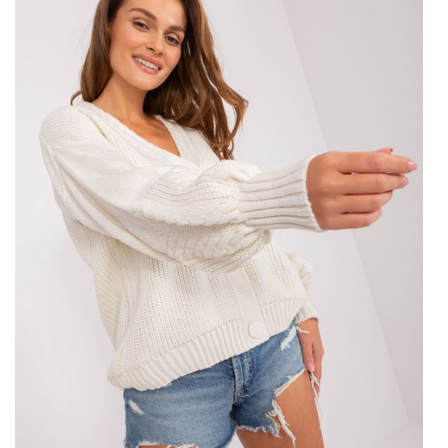
nie trzeba nikogo przekonywać.
Sukienki
cieszą się
popularnością przez cały, kobiety noszą je do
różnorodnych stylizacji – na co dzień, do pracy, a także na
specjalne okazje. Zastanówmy się jednak jak wybrać
sukienki do sklepu odzieżowego
. Czym kierować przy
wyborze? Przede wszystkim warto przeanalizować kim są
nasze klientki. Zastanowić się nad ich preferencjami
dotyczącymi ubioru, stylów ubierania czy konkretnych
modeli sukienek. Pod uwagę należy wziąć także na jakie
okazje klientki kupują sukienki albo w jakim okresie roku
sprzedaje się ich najwięcej. Taka analiza pomoże w
wyborze odpowiednich fasonów, ale także zaplanowania
kolekcji, a w następstwie rodzaju promocji i reklamy.
Sukienki a trendy
Czym jeszcze warto kierować się przy wyborze, jeśli
chcemy kupić
sukienki hurtowo
? Pod uwagę trzeba wziąć
przede wszystkim …