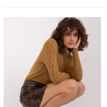
dla każdej kobiety, która ceni sobie zarówno komfort, jak
i modny wygląd.
Miętowa kurtka przejściowa z
ekologicznego futerka
Zalety tej kurtki są wielorakie. Przede wszystkim, użyte w
niej ekologiczne futerko nie tylko pięknie prezentuje się na
tle miętowego materiału, ale także stanowi przyjazną dla
środowiska opcję. Modny odcień mięty świetnie
komponuje się z wieloma elementami garderoby, co
sprawia, że kurtka jest niezwykle łatwa w stylizacji. Można
ją nosić zarówno na codzienne spacer, jak i do
eleganckich stylizacji.
Interesującą cechą kurtek z naszej
hurtownia kurtek
jest
ich różnorodność. W ofercie hurtowni Factoryprice.eu
znajdziemy nie tylko
kurtki przejściowe
, ale także modele
zimowe, pikowane, a nawet lekkie kurtki idealne na
wiosenne dni. Każda kobieta, bez względu na swój styl czy