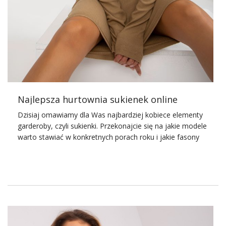
Najlepsza hurtownia sukienek online
Dzisiaj omawiamy dla Was najbardziej kobiece elementy
garderoby, czyli sukienki. Przekonajcie się na jakie modele
warto stawiać w konkretnych porach roku i jakie fasony
są ponadczasowe. Sprawdźcie jaki towar ma w swojej
ofercie
najlepsza hurtownia sukienek Factoryprice.eu
.
Jak wybrać sukienki do sklepu
odzieżowego?
O tym, że sukienki są jednym z najpopularniejszych i
najchętniej wybieranych elementów damskiej garderoby