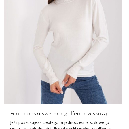
kobietach, które poszukują uniwersalnych rozwiązań do
swojej garderoby. Szary kolor sprawia, że jest niezwykle
łatwy do skomponowania z innymi elementami ubioru,
zarówno w stylizacjach casualowych, jak i bardziej
oficjalnych. Wykonany z wysokiej jakości materiałów,
gwarantuje nie tylko wyjątkowy wygląd, ale również
komfort noszenia przez cały dzień.
Cechy produktu:
Kardigan OCH BELLA wyróżnia się
długimi rękawami, praktycznymi kieszeniami oraz
eleganckim, bezzapięciowym fasonem. Jest to idealny
wybór na chłodniejsze dni, gdy potrzebujemy dodatkowej
warstwy, która ochroni nas przed zimnem, ale również
jako element stylizacji, który dodaje klasy i …
Ecru damski sweter z golfem z wiskozą
Jeśli poszukujesz ciepłego, a jednocześnie stylowego
swetra na chłodne dni,
Ecru damski
sweter z golfem
z