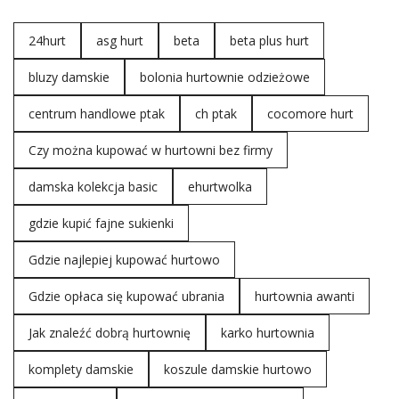
szafy.
Nie bez znaczenia jest fakt, że swetr jest dostępny w
24hurt
asg hurt
beta
beta plus hurt
hurtowni Factoryprice
Hurtownia ta gwarantuje dostęp
bluzy damskie
do wysokiej jakości odzieży w konkurencyjnych cenach.
bolonia hurtownie odzieżowe
Hurtownia oferuje szeroki
asortyment
odzieży damskiej.
centrum handlowe ptak
ch ptak
cocomore hurt
To sprawia, że każdy znajdzie coś odpowiedniego dla
swoich klientek, niezależnie od …
Czy można kupować w hurtowni bez firmy
damska kolekcja basic
ehurtwolka
gdzie kupić fajne sukienki
Gdzie najlepiej kupować hurtowo
Gdzie opłaca się kupować ubrania
hurtownia awanti
Jak znaleźć dobrą hurtownię
karko hurtownia
komplety damskie
koszule damskie hurtowo