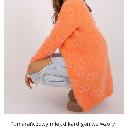
dodają im wyjątkowego charakteru i uroku. Dzięki naszym
sukienkom
stworzysz stylizacje odpowiednie zarówno
na spotkania biznesowe, jak i na eleganckie wyjścia
wieczorowe czy uroczystości rodzinne. Zaplanowanie
stylizacji na wesele jest trudnym zadaniem. Należy
przestrzegać pewnych zasad, ale przede wszystkim
zadbać o swój komfort i wspaniały wygląd. Wiele z nas
staje przed dylematem: sukienka czy
kombinezon na
wesele
? Z jednej strony chcemy wyglądać zgodnie z
najnowszymi trendami, z drugiej kusi nas klasyka.
Sprawdźcie co Wam polecamy!
Ecru
…
Pomarańczowy miękki kardigan we wzory