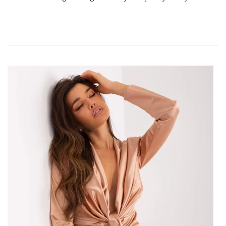
Przed tobą jesienne wesele, chrzciny lub oficjalny obiad u
teściów? Sprawdź
modne sukienki
koktajlowe na jesień, w
których będzie prezentować się absolutnie wyjątkowo.
W zależności od okazji możesz postawić na kreację w
stylu glam lub też wybrać bardziej stonowany, klasyczny
look. Biznesowa kolacja czy spotkanie z przyszłymi
teściami to idealna okazja, by zaprezentować się w
świetnie skrojonej sukience w stonowanym odcieniu Na
randkę w eleganckiej restauracji możesz zabrać bardziej
odważną, dopasowaną sukienkę z przykuwającym uwagę
dekoltem. Czekają cię chrzciny czy wesele? Możesz
zaszaleć z błyszczącymi dodatkami i bogatymi
zdobieniami. Każda okazja wymaga innego potraktowania
tak, by nie popełnić modowego faux pas.
Modne sukienki koktajlowe na
jesień – wyraziste wzory
W chłodne i szare dni warto dodać swoim stylizacjom
wyjątkowości. Mamy na to sposób prosto z wybiegów