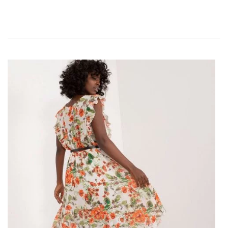
Zieloną sukienkę koktajlową z ozdobnym kwiatem,
dostępną na stronie
Factory
Price. Ta wyjątkowa, zielona
sukienka koktajlowa z ozdobnym kwiatem, doskonała na
różnego rodzaju uroczystości. Sukienka łączy w sobie
elegancję i nowoczesny design, co sprawia, że każda
kobieta poczuje się w niej wyjątkowo i atrakcyjnie.
Odkryj Elegancję – Zielona
sukienka koktajlowa z ozdobnym
kwiatem
Mówiąc o wyborze idealnej kreacji, nie można pomijać
hurtowni bluzek, jaką jest Factory Price. Platforma ta
oferuje szeroką gamę odzieży damskiej, w tym
bluzki
,
spódnice, spodnie, a także sukienki koktajlowe, takie jak
wspomniana zielona sukienka. Dla pań szukających
stylowych i przystępnych cenowo rozwiązań, Factory
Price stanowi doskonałe miejsce zakupów.
Design i Detale