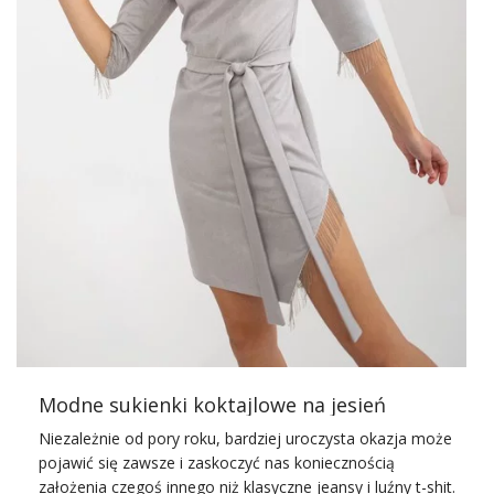
różowe, fioletowe, niebieskie czy zielone
sukienki
. Jeśli
chodzi o odcienie, zapewniamy, że są one naprawdę
różnorodne. Przykład? Wybierając różowe sukienki
możecie postawić na pudrowy róż, amarant, neonowy róż
czy fuksja. Wiemy, że czasem trudno zdecydować się na
jeden kolor. Dlatego
internetowa hurtownia sukienek
Factoryprice.eu
oferuje także sukienki we wzory. Mogą to
być motywy malarskie, kwiatowe, roślinne, wzory
geometryczne, zwierzęce (panterka, paski zebry, imitacja
skóry węża), paski, grochy, krata czy wzór moro.
Sukienki to nie tylko element garderoby, to sposób na
wyrażenie …
Modne sukienki koktajlowe na jesień
Niezależnie od pory roku, bardziej uroczysta okazja może
pojawić się zawsze i zaskoczyć nas koniecznością
założenia czegoś innego niż klasyczne jeansy i luźny t-shit.