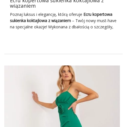
Ecru kopertowa sukienka koktajlowa z
wiązaniem
Poznaj luksus i elegancję, którą oferuje
Ecru
kopertowa
sukienka
koktajlowa z wiązaniem
– Twój nowy must-have
na specjalne okazje! Wykonana z dbałością o szczegóły,
doskonale podkreśli Twoją sylwetkę, dając Ci poczucie
wyjątkowej kobiecości i stylu.
Ecru kopertowa sukienka
koktajlowa z wiązaniem
Zaszczycenie się tak wyjątkowym ubraniem jak
Ecru
kopertowa sukienka koktajlowa
, dostępnym w atrakcyjnej
cenie w hurtowni. Ta sukienka to pewność, że na każdej
uroczystości będziesz prezentować się niepowtarzalnie.
Swoboda wiązania pozwala na dopasowanie sukienki do
kształtu Twojej figury, a delikatny, lejący się materiał
zapewnia komfort noszenia przez całą noc.
Co jeszcze kupisz w hurtowni
online?