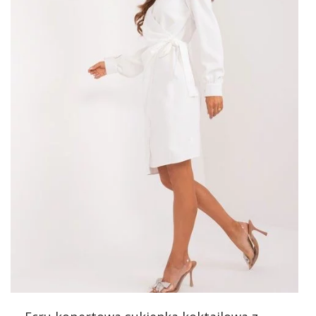
niezależnie od temperatury.
Znajdź
hurtownia swetrów
, które zapewniają wygodę i
modny styl. Odkryj sukienki w ehurtowni na absolutnie
każdą okazję i podaruj sobie komfort noszenia bez
rezygnacji z oryginalnego wyglądu. Szukasz ładnej odzieży
damskiej w niskich hurtowych cenach i z dużym wyborem
modeli? W takim razie zapraszamy Cię do naszej zakładki
z nowościami, w której pojawiają się nasze
najnowsze
kolekcje
odzieży – DE
Aktuelle Kollektionen
hurtem!
Ecru-fuksjowa maxi sukienka z
printem – Topowa oferta dla
każdej Pani
Z myślą o różnorodnych potrzebach naszych …