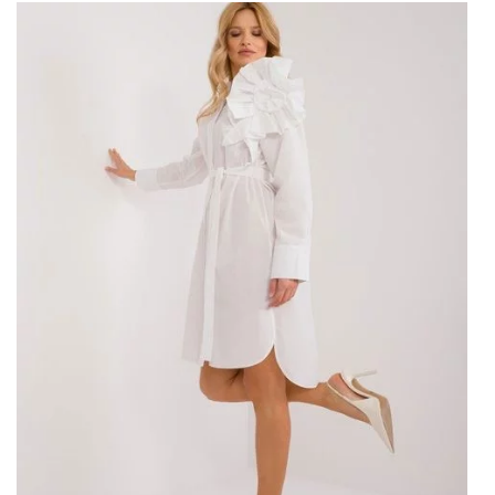
Dodatkowo, jej przemyślany krój podkreśla atuty sylwetki,
jednocześnie zapewniając swobodę ruchów. Pasek w talii
pozwala na dopasowanie sukienki do indywidualnych
potrzeb, co jest kluczowe dla uzyskania idealnego look’u.
Ecru-pomarańczowa midi
sukienka z paskiem – Jak
stylizować?
Ta ekscytująca kombinacja kolorystyczna i klasyczna
długość midi sprawiają, że sukienka jest niezwykle łatwa
do stylizacji. Możesz połączyć ją z eleganckimi botkami i
dużą torebką dla stworzenia ozdobnego, ale
praktycznego stroju do pracy. Alternatywnie, wybierz
luźne sandały i jasne
akcesoria
, aby uzyskać bardziej
swobodny i letni wygląd.
Dodając do sukienki kolorowy szal czy biżuterię, możesz
łatwo przekształcić jej wygląd na bardziej wieczorowy lub
specjalny. To pełne możliwości połączenie, które można
zaadaptować do różnych sytuacji i upodobań.