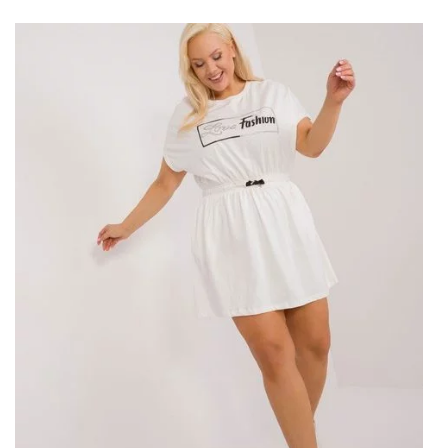
w tym wyjątkowym czasie! Przyjrzyjmy się zatem
najlepszym
sukienkom
na karnawał, które podkreślą
niepowtarzalny urok każdej kobiety na parkiecie.
Dlaczego sukienka koktajlowa to
najlepszy wybór na karnawałowe
zabawy?
Sukienka koktajlowa
jest niekwestionowaną gwiazdą
każdego karnawału, zachwycając swoim wyrafinowaniem
i subtelnym urokiem. To niezwykłe ubranie, które nie tylko
podkreśla sylwetkę, ale również emanuje wyjątkową
kobiecością i elegancją na każdym kroku. Bogactwo
dostępnych fasonów, wzorów i zdobień pozwala każdej
kobiecie znaleźć
sukienkę
idealnie odpowiadającą jej
stylowi i charakterowi.
Podczas karnawałowych zabaw
sukienka
koktajlowa staje
się symbolem radości, swobody i luksusu. Jej delikatne