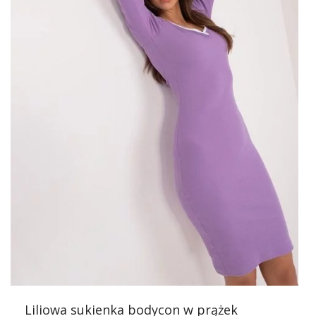
została z wysokiej jakości materiałów, co gwarantuje
komfort noszenia przez cały dzień. Asymetryczny krój
dodaje niepowtarzalnego charakteru, a ozdobna broszka
jest pięknym i subtelnym detalem, który przyciąga wzrok.
To doskonały wybór na różnorodne okazje – od
formalnych spotkań po casualowe wyjścia z przyjaciółmi.
Odwiedzając hurtownię FactoryPrice.eu, masz do wyboru
nie tylko sukienki, ale również szeroką gamę innych ubrań
damskich, które są odpowiedź na potrzeby każdej kobiety.
Nasz
asortyment
jest regularnie aktualizowany, aby
odpowiadać na bieżące trendy w modzie, co sprawia, że
każda kobieta znajdzie coś dla siebie.
FactoryPrice.eu to miejsce, gdzie
moda
spotyka się z
funkcjonalnością. Oprócz sukienki asymetrycznej,
znajdziesz u nas wiele innych …
Liliowa sukienka bodycon w prążek