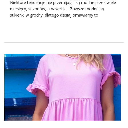
Niektóre tendencje nie przemijają i są modne przez wiele
miesięcy, sezonów, a nawet lat. Zawsze modne są
sukienki w grochy, dlatego dzisiaj omawiamy to
doskonałe ubranie, które warto kupić w ilościach
hurtowych. Sprawdźcie!
Grochy, kropki i kropeczki
Ubrania w grochy, kropki i groszki są popularne od lat 60.
XX wieku. Zawsze najpopularniejsze były jednak sukienki
w grochy – subtelne, kobiece i pełne szyku. Najczęściej
sukienki z tym zdobieniem były tworzone w taki sposób,
aby były lekkie i zwiewne. Dlatego wykonywane je z takich
materiałów jak wiskoza czy kilku warstw materiałów
półprzezroczystych. Lekkości próbowano dodać także
ozdobami takimi jak falbany czy bufki. Modele były
zazwyczaj rozkloszowane. Dzisiaj te tendencje nadal
obowiązują. Jeśli chodzi o wzór, mogą to być zarówno
malutkie kropeczki jak i duże grochy, zdobienie może być
bardzo gęste albo zdobić ubranie z zachowaniem dużych
odstępów na powierzchni materiału. Grochy mogą być w