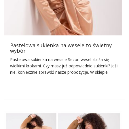
popularne są motywy kwiatowe. Mogą one przedstawiać
jeden rodzaj kwiatów lub wyglądać jak „łączka”. Dobrym
wyborem są także wzory roślinne.
Zimowe
sukienki
dobrze wyglądają również ozdobione wzorem
kraty, pasków czy grochów. Ciekawie prezentują
się
sukienki
na
…
Pastelowa sukienka na wesele to świetny
wybór
Pastelowa sukienka na wesele Sezon wesel zbliża się
wielkimi krokami. Czy masz już odpowiednie sukienki? Jeśli
nie, koniecznie sprawdź nasze propozycje. W sklepie
internetowym factoryprice znajdziesz mnóstwo kreacji
idealnych dla gościa weselnego.
Jakie jest odpowiednie ubranie na
wesele?
Choć dziś zdarza się, że panie na wesele zakładają
kombinezony czy damskie garnitury, to wciąż jednak
najpopularniejszym ubraniem na tego typu uroczystość