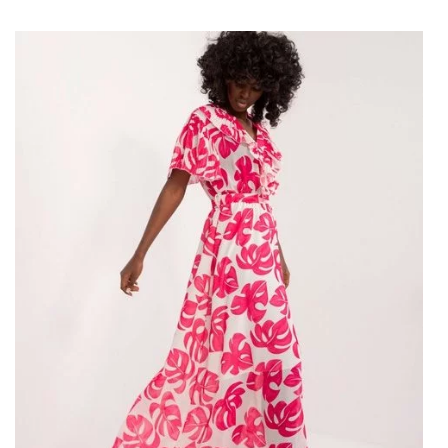
niepowtarzalna sukienka na wesele
powinna być
wyjątkowa, dopasowana do charakteru wydarzenia oraz
własnych preferencji. W niniejszym artykule przyjrzymy się
różnorodnym opcjom sukienek na wesele,
zapewniającym niezapomniany wygląd i niepowtarzalny
styl, który z pewnością przyciągnie spojrzenia. Gotowi na
podróż przez świat niezwykłych kreacji, które staną się
doskonałym wyborem na ten wyjątkowy dzień?
Zapraszamy do lektury!
Poszukiwania modnej sukienki –
jak sprawić, by były udane
Poszukiwanie niepowtarzalnej sukienki na wesele to
fascynujący proces, który pozwala każdej kobiecie wyrazić
swój indywidualny styl i poczuć się wyjątkowo podczas tej
wyjątkowej uroczystości.
Niepowtarzalna sukienka na
wesele
powinna nie tylko doskonale pasować do
charakteru wydarzenia. Powinna także podkreślać
unikalność i osobowość noszącej ją osoby. Od
eleganckich i klasycznych, nowoczesne i awangardowe,