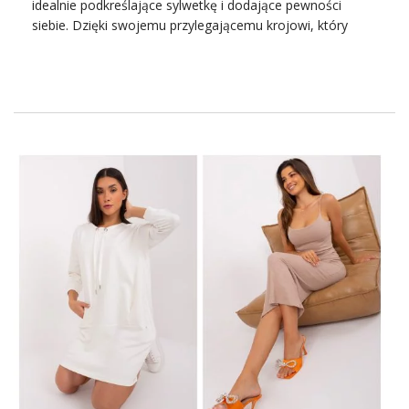
idealnie podkreślające sylwetkę i dodające pewności
80.
siebie. Dzięki swojemu przylegającemu krojowi, który
akcentuje naturalne kształty ciała, są doskonałym
Warkoczowy splot
wyborem na wiele okazji – od formalnych spotkań po
Swetrowe sukienki na nadchodzący sezon to jeden z
wieczorne wyjścia. Niezależnie od pory roku, dopasowane
większych hitów, …
sukienki pozostają w modzie, oferując różnorodność
stylów, tkanin i kolorów, które można dostosować do
indywidualnych preferencji i okazji. Wybierając
dopasowaną sukienkę, każda kobieta może czuć się
wyjątkowo i stylowo, czerpiąc przyjemność z podkreślania
swojej unikalnej urody.
Zawsze na topie – sukienki
podkreślające kształty
Sukienki dopasowane
są synonimem elegancji i
kobiecości, idealnie podkreślając sylwetkę i dodając
pewności siebie. Dzięki przylegającemu krojowi, który
akcentuje naturalne kształty ciała, są wszechstronnym
wyborem na różnorodne okazje – od formalnych spotkań
i ważnych uroczystości po romantyczne kolacje i