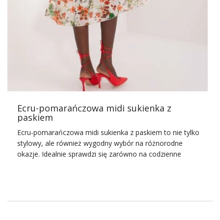
O sukcesie zielonej sukienki koktajlowej z ozdobnym
kwiatem decydują jej wyjątkowe detale. Kwiat aplikowany
na sukience dodaje jej uroku i kobiecości, sprawiając, że
jest ona idealnym wyborem na wieczorne wydarzenia.
Delikatny odcień zieleni sukienki doskonale komponuje się
z różnorodnymi typami urody, a wysokiej jakości
materiały użyte do jej produkcji zapewniają komfort
noszenia przez całą noc.
Wybór …
Ecru-pomarańczowa midi sukienka z
paskiem
Ecru-pomarańczowa midi sukienka z paskiem to nie tylko
stylowy, ale również wygodny wybór na różnorodne
okazje. Idealnie sprawdzi się zarówno na codzienne
wyjścia, jak i bardziej formalne okazje. Dzięki swojej
uniwersalności, ta sukienka stanowi doskonały dodatek
do każdej damskiej garderoby.
Sukienka wykonana jest z wysokiej jakości materiałów, co
gwarantuje komfort noszenia przez cały dzień.