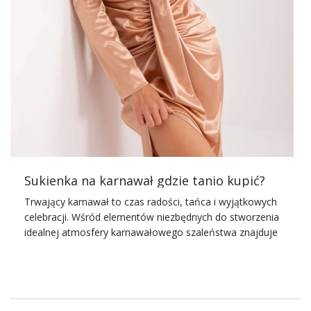
najlepszych projektantów! Sukienki koktajlowe na jesień
zachwycają obecnie bogactwem często bardzo
niestandardowych deseni. Na czasie wciąż są
nieśmiertelne
grochy
, jednak na jesieni nosimy je w wersji
maxi i w …
Sukienka na karnawał gdzie tanio kupić?
Trwający karnawał to czas radości, tańca i wyjątkowych
celebracji. Wśród elementów niezbędnych do stworzenia
idealnej atmosfery karnawałowego szaleństwa znajduje
się oczywiście
sukienka na karnawał
– symbol elegancji i
stylu. Wybór odpowiedniej sukienki na karnawał to
kluczowy element przygotowań do tej radosnej okazji.
Właściwie dobrana sukienka może uczynić każdą kobietę
królową parkietu, emanując elegancją i pewnością siebie