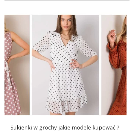
różnorodnych modeli, które z powodzeniem możecie
wykorzystać na różne okazje. Co najciekawsze, większość
z nich kosztuje mniej niż 100 zł, a niektóre nawet poniżej
50 zł! Oznacza to, że zawsze można ubrać się modnie i
tanio. Wystarczy odrobina chęci – zapraszam!
Polki kochają łączyć praktyczność
z kobiecością
Jeszcze kilka lat temu nikt nie pomyślałby, że można
założyć prostą, bawełnianą sukienkę do pracy czy do
miasta. Mało która z kobiet odważyłaby się połączyć
dresowy model kiecki ze szpilkami i elegancką torebką.
Dziś jest to na porządku dziennym i wiecie co – to chyba
mój ulubiony trend w modzie damskiej. Jak nic doceniam
możliwość założenia
wygodnej sukienki do pracy
, zamiast
sztywnej spódnicy i białej
bluzki
czy opinającej sukienki w
talii. Kobiety XXI wieku są niezwykle obrotne i pełnią wiele
funkcji jednocześnie. Chwała …
Sukienki w grochy jakie modele kupować ?