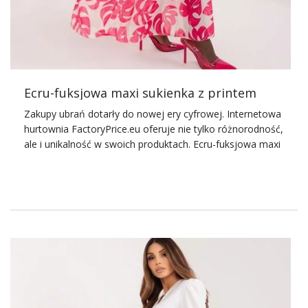
opcji jest mnóstwo, co pozwala znaleźć sukienkę idealnie
dopasowaną do oczekiwań i preferencji każdej …
Ecru-fuksjowa maxi sukienka z printem
Zakupy ubrań dotarły do nowej ery cyfrowej. Internetowa
hurtownia FactoryPrice.eu
oferuje nie tylko różnorodność,
ale i unikalność w swoich produktach. Ecru-fuksjowa maxi
sukienka z printem, dostępna na naszej stronie, to idealne
połączenie stylu boho z eleganckim designem. Sukienka
sprawdzi się w różnych sytuacjach – od casualowych
spotkań z przyjaciółmi po bardziej formalne okazje.
Charakteryzująca się luźnym krojem, która zapewnia
wygodę przez cały dzień. Ta sukienka jest doskonałym
wyborem dla kobiet ceniących sobie zarówno komfort,
jak i modny wygląd. Jej jasna kolorystyka w połączeniu z
energetycznym printem dodaje uroku. A delikatny
materiał bez wątpienia gwarantuje przyjemność noszenia