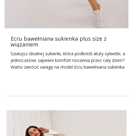
tkaniny, misternie wykonane detale oraz dopracowane
kroje sprawiają, że każda kobieta czuje się w niej
wyjątkowo i pełna pewności siebie. To nie tylko ubranie
na jedną noc – to wybór, który inwestuje się …
Ecru bawełniana sukienka plus size z
wiązaniem
Szukujsz idealnej sukienki, która podkreśli atuty sylwetki, a
jednocześnie zapewni komfort noszenia przez cały dzień?
Warto zwrócić uwagę na model Ecru bawełniana
sukienka
plus size
z wiązaniem. Ten wyjątkowy produkt dostępny
jest w ofercie hurtowni
Factory
Price, która znana jest z
oferowania wysokiej jakości odzieży w przystępnych
cenach. Dzięki starannie wyselekcjonowanym materiałom
i przemyślanemu designowi, sukienka doskonale sprawdzi
się zarówno na codzienne wyjścia, jak i bardziej formalne
okazje. Zobacz
sukienkie
z naszej najnowszej kolekcji!
Ecru bawełniana sukienka plus
size z wiązaniem