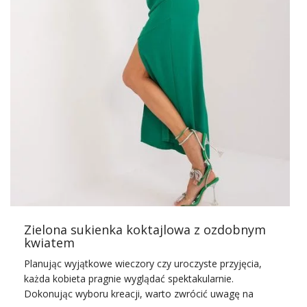
Swetry
stają się nieodzownym elementem damskiej
garderoby. Nie tylko zapewniają ciepło, ale także dodają
stylu każdej jesiennej i zimowej stylizacji. Właśnie teraz
nasza
hurtownie swetrów
odkrywa przed Wami szeroki
wybór modnych swetrów damskich, które doskonale
dopełnią
asortyment
Damskie
swetery
to ubranie, za
którym zaczynamy rozglądać się co roku, kiedy
przychodzą chłodniejsze dni.
Swetery
często ratują z nas
opresji, które dobrze zna każda kobieta. Nie ma bowiem
bardziej przytulnego rozwiązania od wskoczenia w swój
ulubiony
sweter
i wygodne jeansy. Jeśli za oknem jest już
…
Zielona sukienka koktajlowa z ozdobnym
kwiatem
Planując wyjątkowe wieczory czy uroczyste przyjęcia,
każda kobieta pragnie wyglądać spektakularnie.
Dokonując wyboru kreacji, warto zwrócić uwagę na