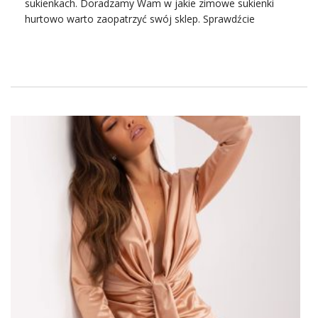
sukienkach. Doradzamy Wam w jakie zimowe sukienki
hurtowo warto
zaopatrzyć swój
sklep
. Sprawdźcie
najnowsze trendy i obowiązujące tendencje.
Przełam monotonię wzorami,
zwróć uwagę materiałem
Jakie materiały oprócz bawełny i dzianiny są modne jeśli
mowa o zimowych sukienkach? W trend metalicznych
odcieni dobrze wpisują się lekko połyskujące tkaniny –
przetykane metaliczną nicią, ozdobione cekinami czy z
efektem winylu. Popularny jest także miękki w dotyku i
elegancko wyglądający zamsz oraz ekoskóra. Można
postawić również na ponadczasowy jeans. Świetnie
prezentują się także modele ubrań łączące ze sobą kilka
rodzajów tkanin. Warto kupić także
zimowe sukienki
we
wzory – takie modele przyciągną wzrok i będą bardzo
modnym elementem stylizacji. Na jakie wzory warto
stawiać? Wiele osób wybiera wzory zwierzęce wpisujące
się w styl safari. Może to być panterka, paski zebry czy
imitacji skóry węża lub krokodyla. Przez cały rok