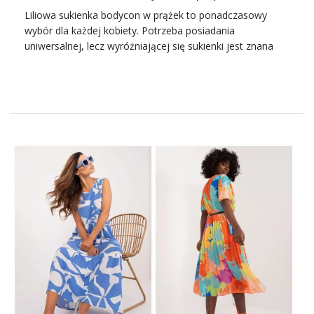
Liliowa sukienka bodycon w prążek to ponadczasowy
wybór dla każdej kobiety. Potrzeba posiadania
uniwersalnej, lecz wyróżniającej się sukienki jest znana
każdej kobiecie. Hurtownia bluzek Factoryprice.eu
odpowiada na te potrzeby, prezentując przeboj produktu
sezonu – liliową sukienkę bodycon w prążek. Ten
wyjątkowy model łączy w sobie elegancję z
nowoczesnością, idealnie komponując się z różnorodnymi
dodatkami i okazjami.Wybierając liliową sukienkę
bodycon, stawiasz na kobiecość i pewność siebie.
Podkreślająca sylwetkę forma sprawia, że każda kobieta
może poczuć się wyjątkowo i atrakcyjnie. Delikatny,
prążkowany materiał nie tylko świetnie się prezentuje, ale
też gwarantuje komfort noszenia przez cały dzień.
Dlaczego warto wybrać liliową
sukienkę bodycon z
Factoryprice.eu?
Factoryprice.eu jest miejscem, gdzie każda kobieta