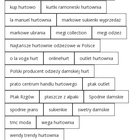
kup hurtowo
kurtki ramoneski hurtownia
la manuel hurtownia
markowe sukienki wyprzedaż
markowe ubrania
megi collection
megi odzież
Najtańsze hurtownie odzieżowe w Polsce
o la voga hurt
onlinehurt
outlet hurtownia
Polski producent odzieży damskiej hurt
prato centrum handlu hurtowego
ptak outlet
Ptak Rzgów
płaszcze z alpaki
Spodnie damskie
spodnie jeans
sukienkie
swetry damskie
tmc moda
wega hurtownia
wendy trendy hurtownia