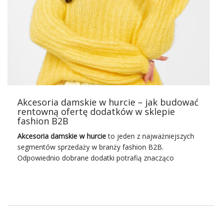
Akcesoria damskie w hurcie – jak budować
rentowną ofertę dodatków w sklepie
fashion B2B
Akcesoria damskie w hurcie
to jeden z najważniejszych
segmentów sprzedaży w branży fashion B2B.
Odpowiednio dobrane dodatki potrafią znacząco
zwiększyć wartość koszyka, poprawić marżę oraz
wyróżnić
sklep
na tle konkurencji.
W modelu sprzedaży hurtowej kluczowe jest nie tylko
pozyskanie odzieży, ale także umiejętne uzupełnianie
oferty o akcesoria, które odpowiadają aktualnym