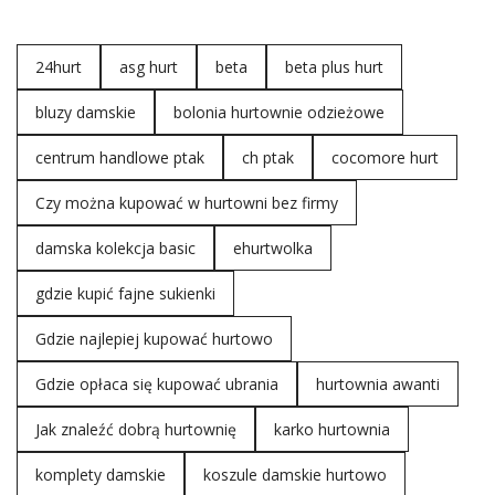
HURTOWNIE STACJONARNE
HURTOWNIE INTERNETOWE
24hurt
asg hurt
beta
beta plus hurt
Pierwszy rodzaj to klasyczne stacjonarne hurtownie, czyli
fizyczne budynki, do których trzeba osobiście przyjechać,
bluzy damskie
bolonia hurtownie odzieżowe
żeby obejrzeć dostępny towar. Są to z reguły mniejsze
centrum handlowe ptak
ch ptak
cocomore hurt
bądź większe hale podzielone na sektory, w których swój
towar wystawiają rozmaici handlarze odzieżą. Jedną z
Czy można kupować w hurtowni bez firmy
największych i najbardziej znanych w Polsce jest
hurtownia odzieży
Wólka Kosowska
, której imponujące
damska kolekcja basic
ehurtwolka
powierzchnia robi wrażenie. Niestety kupowanie …
gdzie kupić fajne sukienki
Gdzie najlepiej kupować hurtowo
Gdzie opłaca się kupować ubrania
hurtownia awanti
Jak znaleźć dobrą hurtownię
karko hurtownia
komplety damskie
koszule damskie hurtowo