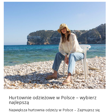
trendom i sezonowości. Właśnie dlatego hurtownia
odzieży damskiej
Factoryprice.eu
regularnie aktualizuje
swoją ofertę dodatków, odpowiadając na potrzeby rynku
B2B.
Dlaczego akcesoria damskie są
kluczowe w sprzedaży detalicznej?
Akcesoria pełnią w sprzedaży detalicznej funkcję
strategiczną – nie tylko uzupełniają stylizacje, ale również
zwiększają rentowność całego sklepu. Właściciele butików
i sklepów online coraz częściej traktują je jako element
budowania przewagi konkurencyjnej.
zwiększają średnią wartość koszyka zakupowego,
generują wysoką marżę przy niskim koszcie zakupu,
pozwalają szybko reagować na zmieniające się
Hurtownie odzieżowe w Polsce – wybierz
trendy,
najlepszą
ułatwiają rotację sezonową asortymentu.
Największa hurtownia odzieży w Polsce – Zajmujesz się