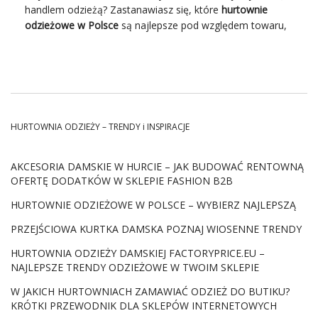
handlem odzieżą? Zastanawiasz się, które
hurtownie
Co obejmują akcesoria damskie w
odzieżowe w Polsce
są najlepsze
pod
względem towaru,
hurcie?
cen oraz obsługi klienta? W takim razie zapraszamy do
lektury naszego dzisiejszego tekstu, w którym pomożemy
W kategorii akcesoriów damskich znajdują się produkty,
Ci wybrać najlepszą polską hurtownię odzieży!
które odgrywają istotną rolę w kompletowaniu stylizacji.
Najczęściej są to:
Stacjonarne czy internetowe –
chusty i apaszki,
HURTOWNIA ODZIEŻY – TRENDY i INSPIRACJE
czapki, szaliki i rękawiczki,
które hurtownie odzieżowe w
paski podkreślające talię,
Polsce wybrać?
AKCESORIA DAMSKIE W HURCIE – JAK BUDOWAĆ RENTOWNĄ
opaski i dodatki do włosów,
OFERTĘ DODATKÓW W SKLEPIE FASHION B2B
sezonowe
komplety zimowe
i jesienne.
Rynek odzieżowy w Polsce rozwija się bardzo prężnie, aby
sprostać współczesnemu zapotrzebowaniu na odzież.
HURTOWNIE ODZIEŻOWE W POLSCE – WYBIERZ NAJLEPSZĄ
Dobrze dobrany
asortyment
dodatków pozwala …
Ubrania zawsze będą potrzebne, zatem nic dziwnego, że
PRZEJŚCIOWA KURTKA DAMSKA POZNAJ WIOSENNE TRENDY
hurtownia odzieży to bardzo popularny rodzaj działalności
biznesowej w naszym kraju. Każdy handlarz odzieżą
HURTOWNIA ODZIEŻY DAMSKIEJ FACTORYPRICE.EU –
potrzebuje w swej pracy regularnych dostaw towaru,
NAJLEPSZE TRENDY ODZIEŻOWE W TWOIM SKLEPIE
dlatego naturalnie poszukuje dobrej i możliwie najtańszej
W JAKICH HURTOWNIACH ZAMAWIAĆ ODZIEŻ DO BUTIKU?
hurtowni ubrań.
Hurtownie odzieżowe w Polsce
dzielą się
KRÓTKI PRZEWODNIK DLA SKLEPÓW INTERNETOWYCH
współcześnie na dwa podstawowe typy: