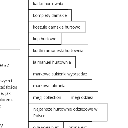
karko hurtownia
komplety damskie
koszule damskie hurtowo
kup hurtowo
kurtki ramoneski hurtownia
la manuel hurtownia
iesz
markowe sukienki wyprzedaż
ższych i…
markowe ubrania
ać ilością
, jak i
megi collection
megi odzież
olorem,
e
Najtańsze hurtownie odzieżowe w
Polsce
w
o la voga hurt
onlinehurt