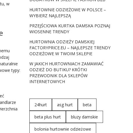
tu, w
HURTOWNIE ODZIEŻOWE W POLSCE –
WYBIERZ NAJLEPSZĄ
PRZEJŚCIOWA KURTKA DAMSKA POZNAJ
e
WIOSENNE TRENDY
HURTOWNIA ODZIEŻY DAMSKIEJ
FACTORYPRICE.EU – NAJLEPSZE TRENDY
snemu
ODZIEŻOWE W TWOIM SKLEPIE
odzaj
aturalnie
W JAKICH HURTOWNIACH ZAMAWIAĆ
ODZIEŻ DO BUTIKU? KRÓTKI
wowe typy:
PRZEWODNIK DLA SKLEPÓW
INTERNETOWYCH
zeć
handlarze
24hurt
asg hurt
beta
ierzchnia
beta plus hurt
bluzy damskie
bolonia hurtownie odzieżowe