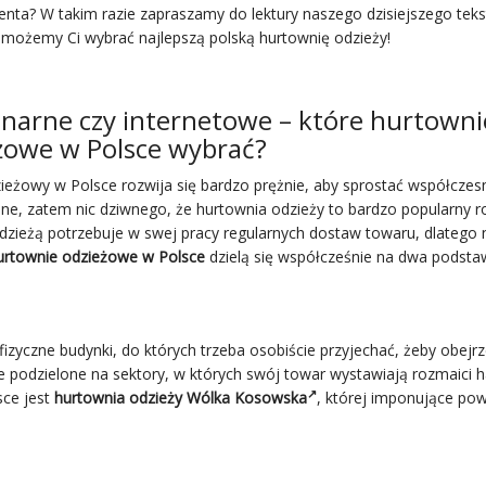
ienta? W takim razie zapraszamy do lektury naszego dzisiejszego teks
możemy Ci wybrać najlepszą polską hurtownię odzieży!
onarne czy internetowe – które hurtowni
żowe w Polsce wybrać?
ieżowy w Polsce rozwija się bardzo prężnie, aby sprostać współcze
ne, zatem nic dziwnego, że hurtownia odzieży to bardzo popularny r
dzieżą potrzebuje w swej pracy regularnych dostaw towaru, dlatego n
urtownie odzieżowe w Polsce
dzielą się współcześnie na dwa podsta
 fizyczne budynki, do których trzeba osobiście przyjechać, żeby obejr
e podzielone na sektory, w których swój towar wystawiają rozmaici 
sce jest
hurtownia odzieży
Wólka Kosowska
, której imponujące pow