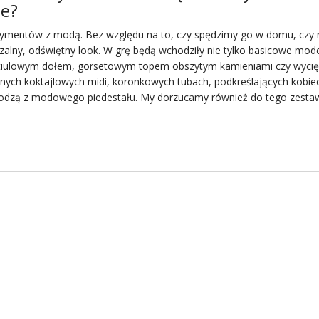
e?
rymentów z modą. Bez względu na to, czy spędzimy go w domu, czy 
zalny, odświętny look. W grę będą wchodziły nie tylko basicowe mod
 tiulowym dołem, gorsetowym topem obszytym kamieniami czy wycię
wonych koktajlowych midi, koronkowych tubach, podkreślających kobie
 schodzą z modowego piedestału. My dorzucamy również do tego zesta