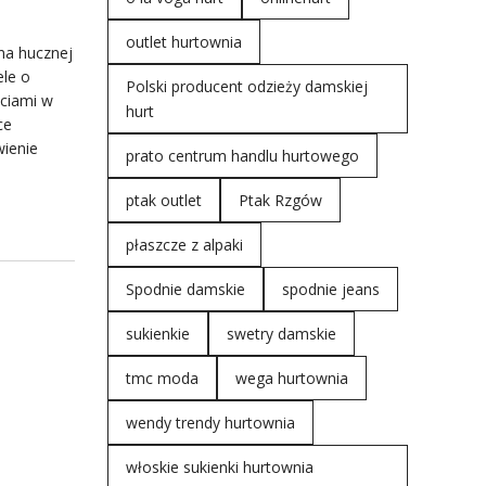
outlet hurtownia
na hucznej
ele o
Polski producent odzieży damskiej
ciami w
hurt
ce
wienie
prato centrum handlu hurtowego
ptak outlet
Ptak Rzgów
płaszcze z alpaki
Spodnie damskie
spodnie jeans
sukienkie
swetry damskie
tmc moda
wega hurtownia
wendy trendy hurtownia
włoskie sukienki hurtownia