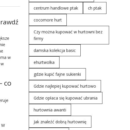
centrum handlowe ptak
ch ptak
cocomore hurt
prawdź
Czy można kupować w hurtowni bez
ększe
firmy
nie
damska kolekcja basic
ne
o ma w
ehurtwolka
 w
gdzie kupić fajne sukienki
– co
Gdzie najlepiej kupować hurtowo
Gdzie opłaca się kupować ubrania
eruje
hurtownia awanti
Jak znaleźć dobrą hurtownię
. W