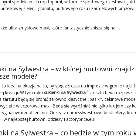
anymi spódnicami i crop topami, w formie sportowego zestawu, jak i
butelkowej zieleni, granatu, pudrowego różu i karmelowych brązów.
z także ultra zmysłowe maxi, które fantastycznie spiszą się na …
ki na Sylwestra – w której hurtowni znajdz
psze modele?
 to idealna okazja na to, by spędzić czas na imprezie w gronie najbli
ej kreacji. W tym roku
sukienki na Sylwestra
zresztą będą rozpieszcz
z zarzutu będą się bronić zarówno klasyczne „basiki”, cekinowe modele
wycięte wieczorowe maxi. Będą się wyróżniać nie tylko krojem czy k
e ryginalnymi zdobieniami. Odkryj z nami sylwestrowe
bestsellery
, któr
 i w najlepszej hurtowni odzieży Factoryprice.eu!
nki na Sylwestra – co będzie w tym roku 