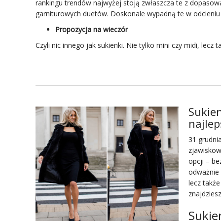
rankingu trendów najwyżej stoją zwłaszcza te z dopasow
garniturowych duetów. Doskonale wypadną te w odcieniu 
Propozycja na wieczór
Czyli nic innego jak sukienki. Nie tylko mini czy midi, lec
Sukien
najle
31 grudnia
zjawiskow
opcji – be
odważnie 
lecz takż
znajdziesz
Sukie