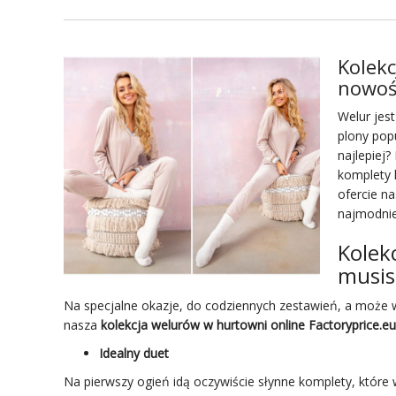
Kolekc
nowoś
Welur jes
plony pop
najlepiej
komplety 
ofercie n
najmodnie
Kolek
musis
Na specjalne okazje, do codziennych zestawień, a moż
nasza
kolekcja welurów w hurtowni online Factoryprice.eu
Idealny duet
Na pierwszy ogień idą oczywiście słynne komplety, które 