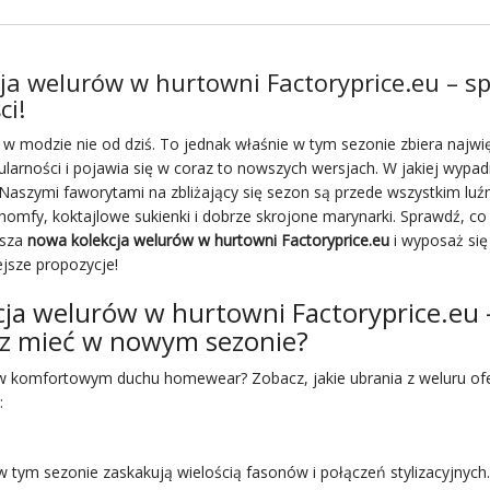
ja welurów w hurtowni Factoryprice.eu – s
ci!
t w modzie nie od dziś. To jednak właśnie w tym sezonie zbiera najwi
ularności i pojawia się w coraz to nowszych wersjach. W jakiej wypad
? Naszymi faworytami na zbliżający się sezon są przede wszystkim luź
homfy, koktajlowe sukienki i dobrze skrojone marynarki. Sprawdź, c
asza
nowa kolekcja welurów w hurtowni Factoryprice.eu
i wyposaż się
jsze propozycje!
cja welurów w hurtowni Factoryprice.eu 
z mieć w nowym sezonie?
e w komfortowym duchu
homewear
? Zobacz, jakie ubrania z weluru of
:
w tym sezonie zaskakują wielością fasonów i połączeń stylizacyjnych