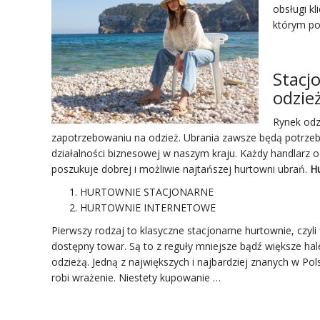
obsługi kl
którym po
Stacj
odzie
Rynek odz
zapotrzebowaniu na odzież. Ubrania zawsze będą potrzeb
działalności biznesowej w naszym kraju. Każdy handlarz o
poszukuje dobrej i możliwie najtańszej hurtowni ubrań.
H
HURTOWNIE STACJONARNE
HURTOWNIE INTERNETOWE
Pierwszy rodzaj to klasyczne stacjonarne hurtownie, czyli
dostępny towar. Są to z reguły mniejsze bądź większe hal
odzieżą. Jedną z największych i najbardziej znanych w Pol
robi wrażenie. Niestety kupowanie …