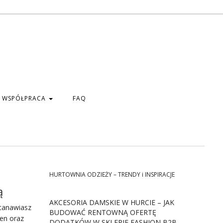
WSPÓŁPRACA
FAQ
HURTOWNIA ODZIEŻY – TRENDY i INSPIRACJE
ą
AKCESORIA DAMSKIE W HURCIE – JAK
stanawiasz
BUDOWAĆ RENTOWNĄ OFERTĘ
en oraz
DODATKÓW W SKLEPIE FASHION B2B