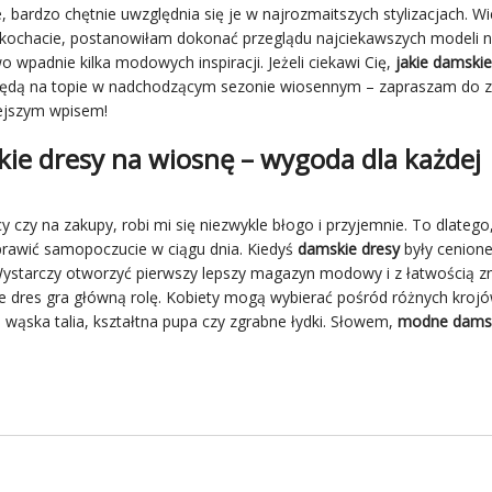
, bardzo chętnie uwzględnia się je w najrozmaitszych stylizacjach. Wi
 kochacie, postanowiłam dokonać przeglądu najciekawszych modeli n
wpadnie kilka modowych inspiracji. Jeżeli ciekawi Cię,
jakie damski
będą na topie w nadchodzącym sezonie wiosennym – zapraszam do 
iejszym wpisem!
ie dresy na wiosnę – wygoda dla każdej
cy
czy na zakupy, robi mi się niezwykle błogo i przyjemnie. To dlatego
rawić samopoczucie w ciągu dnia. Kiedyś
damskie dresy
były cenione 
Wystarczy otworzyć pierwszy lepszy magazyn modowy i z łatwością z
e dres gra główną rolę. Kobiety mogą wybierać pośród różnych krojó
wąska talia, kształtna pupa czy zgrabne łydki. Słowem,
modne damsk