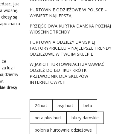
edząc, jak
HURTOWNIE ODZIEŻOWE W POLSCE –
a wiosnę.
WYBIERZ NAJLEPSZĄ
e
dresy
są
zapoznania
PRZEJŚCIOWA KURTKA DAMSKA POZNAJ
WIOSENNE TRENDY
HURTOWNIA ODZIEŻY DAMSKIEJ
FACTORYPRICE.EU – NAJLEPSZE TRENDY
ODZIEŻOWE W TWOIM SKLEPIE
, że
W JAKICH HURTOWNIACH ZAMAWIAĆ
za luz i
ODZIEŻ DO BUTIKU? KRÓTKI
najdziemy
PRZEWODNIK DLA SKLEPÓW
w,
INTERNETOWYCH
ie dresy
24hurt
asg hurt
beta
beta plus hurt
bluzy damskie
bolonia hurtownie odzieżowe