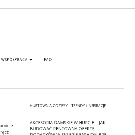
WSPÓŁPRACA
FAQ
HURTOWNIA ODZIEŻY – TRENDY i INSPIRACJE
AKCESORIA DAMSKIE W HURCIE – JAK
podnie
BUDOWAĆ RENTOWNĄ OFERTĘ
Wręcz
DODATKÓW W SKLEPIE FASHION B2B