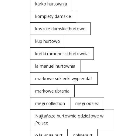
karko hurtownia
komplety damskie
koszule damskie hurtowo
kup hurtowo
kurtki ramoneski hurtownia
la manuel hurtownia
markowe sukienki wyprzedaż
markowe ubrania
megi collection
megi odzież
Najtańsze hurtownie odzieżowe w
Polsce
o la voga hurt
onlinehurt