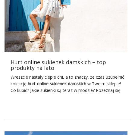
Hurt online sukienek damskich – top
produkty na lato
Wreszcie nastały ciepłe dni, a to znaczy, że czas uzupełnić
kolekcję
hurt online sukienek damskich
w Twoim sklepie!
Co kupić? Jakie sukienki są teraz w modzie? Rozeznaj się
pośród aktualnych trendów i zamów najmodniejsze
sukienki damskie
w hurcie internetowym na
Factoryprice.eu. Jest to nowoczesną
internetowa
hurtownia odzieży damskiej
z szerokim wyborem
sukienek na każdą porę roku oraz na każdą okazję.