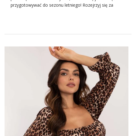
przygotowywać do sezonu letniego! Rozejrzyj się za
prawdziwymi perełkami na upalne letnie dni, takimi jak
choćby
białe sukienki
na lato hurt
i pozamawiaj do sklepu
najładniejsze model.
Zwiewna biała sukienka
symbolem letniego sezonu!
Biała sukienka
z bawełny od lat jest uznawana za
niezwykle dziewczęcy symbol letnich stylizacji damskich!
Nie da się ukryć, że taki model wygląda naprawdę
przewiewnie i do tego romantycznie, więc nic dziwnego,
że dziewczyny tak za nim szaleją. Wyjść na dwór w
modnej białej sukience po prostu trzeba, dlatego masz
pewność, że kupując do sklepu ten element garderoby
skutecznie przyciągniesz nim klientki.
Skąd się wziął fenomen tego modelu i dlaczego
białe
sukienki na lato hurt
online stały się tak bardzo