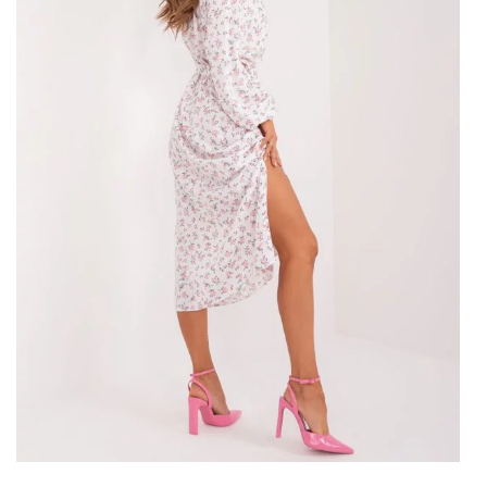
Midi sukienka koktajlowa na lato
to bez wątpienia
najmodniejsza długość eleganckich sukienek na różne
wyjścia. Ta długość, sięgająca zazwyczaj za kolano, łączy
w sobie klasyczną elegancję z nowoczesnym stylem, co
czyni ją niezwykle uniwersalną. Midi sukienki są wyjątkowo
wygodne do noszenia w letnich miesiącach, gdyż
zapewniają przewiewność i komfort w upalne dni,
jednocześnie zachowując odpowiednią dozę formalności.
Midi
sukienki koktajlowe
sprawdzają się latem w
różnorodnych sytuacjach – od formalnych przyjęć, wesel,
przez wieczorne spotkania z przyjaciółmi, aż po
romantyczne randki. Ich wszechstronność pozwala na
tworzenie różnorodnych stylizacji, które mogą być
zarówno eleganckie, jak i bardziej swobodne. Klasyczna
długość midi dodaje każdej sylwetce szyku i kobiecości,
podkreślając jednocześnie …