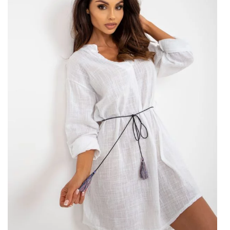
zaczerpnąć odrobinę inspiracji modowych, to koniecznie
zapoznaj się z dzisiejszym wpisem. Zapraszamy!
Czerwona sukienka na Andrzejki
Pierwsza propozycja na ten wyjątkowy wieczór, to
kreacja, w której główną rolę gra
czerwona sukienka na
Andrzejki
. Wszystkie kobiety w takim kolorze prezentują
się niezwykle zmysłowo i elegancko, dlatego ten odcień
sprawdzi się na wyjście w każde miejsce. Nasz
sklep
internetowy eButik.pl to miejsce, gdzie znajdziesz wiele
modnych propozycji. Jedną z naszych ulubionych jest
bardzo kobieca, czerwona sukienka na Andrzejki o
dopasowanym do ciała kroju, długości midi, na cienkich
ramiączkach i z głębokim, kopertowym dekoltem, który
fantastycznie wysmukla …