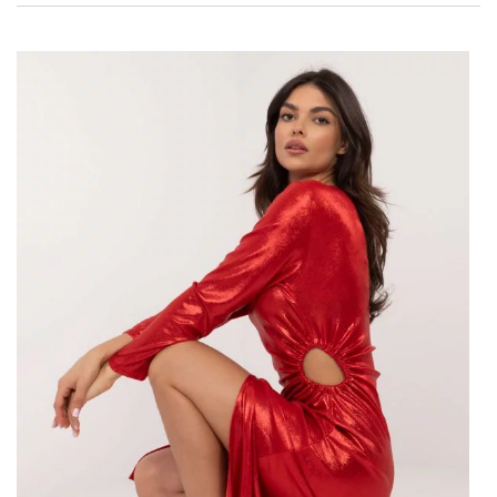
wystrzałowy
look
! Aby zrobić mocne wejście na
andrzejkowej imprezie potrzebujesz najmodniejszej
sukienki. Dlatego dziś pokażemy Wam najlepsze
stylizacje
na andrzejki
, w których główne skrzypce zagrają sukienki.
Stylizacje na andrzejki – mini
sukienki
Imprezy andrzejkowe charakteryzuje luźny,
niezobowiązujący klimat. Nawet jeśli zabawa odbywa się
w lokalu, to nie powinna mieć zbyt podniosłej atmosfery.
Chodzi o relaks i swobodę, warto więc sięgnąć po
mini
sukienki
. Pokaż innym zgrabne nogi! Spróbuj postawić na
dopasowany lub lekko rozkloszowany fason na
ramiączkach. To absolutna klasyka, która sprawdzi się
zawsze i wszędzie. Głębokość dekoltu zostawiamy już
Tobie – ważne, abyś czuła się komfortowo. Możesz
wybrać sukienkę o matowym, satynowym lub
połyskującym materiale. Pamiętaj, że to andrzejki, a więc
wolno Ci błyszczeć
. Postaw …