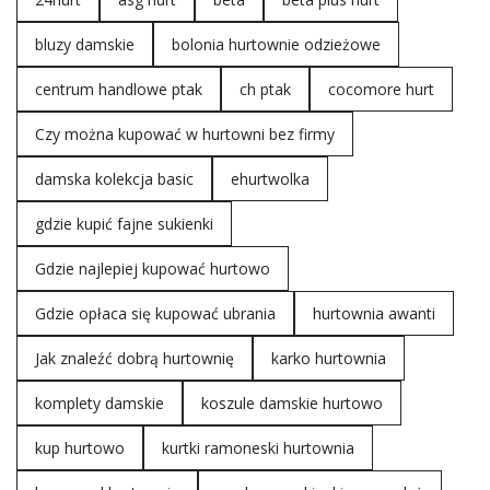
pozostać stylowo ubrane. To właśnie dla tej grupy
klientek przygotowaliśmy w hurtowni Factoryprice.eu
bluzy damskie
bolonia hurtownie odzieżowe
eleganckie sukienki na lato hurt
, których …
centrum handlowe ptak
ch ptak
cocomore hurt
Czy można kupować w hurtowni bez firmy
damska kolekcja basic
ehurtwolka
gdzie kupić fajne sukienki
Gdzie najlepiej kupować hurtowo
Gdzie opłaca się kupować ubrania
hurtownia awanti
Jak znaleźć dobrą hurtownię
karko hurtownia
komplety damskie
koszule damskie hurtowo
kup hurtowo
kurtki ramoneski hurtownia