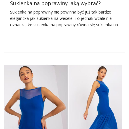
Sukienka na poprawiny jaką wybrać?
Sukienka na poprawiny nie powinna być już tak bardzo
elegancka jak sukienka na wesele. To jednak wcale nie
oznacza, że sukienka na poprawiny równa się sukienka na
co dzień. Trzeba znaleźć złoty środek i dobrać takie
sukienki, które będą najbardziej odpowiednie. Do tego
jeszcze dodatki i stylizacja na poprawiny gotowa.
Zobaczcie nasz przegląd.
Sukienka na poprawiny – jaka
powinna być?
Sukienka na poprawiny
powinna być uzależniona od tego,
w jakim miejscu odbywają się poprawiny. Warto o to
podpytać Parę Młodą jeszcze przed weselem, aby móc
się na spokojnie przygotować. To identyczna sytuacja jak
w przypadku sukienki na wesele. Wszystkie muszą
pasować do otaczających nas okoliczności. Tak więc, jeśli
poprawiny będą w domu u Panny Młodej albo Pana
Młodego, możecie wybrać sukienki, które będą mało