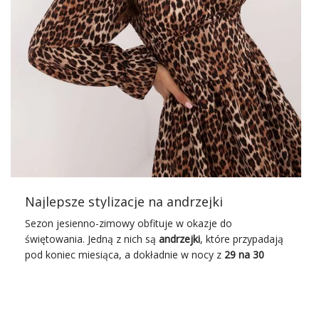
popularne? Naszym zdaniem ich sukces leży głównie w ich
charakterystycznym wyglądzie, w którym główną rolę gra
biel! Biały kolor wspaniale wyróżnia się z tłumu i jest
świetnie widoczny, do tego doskonale odbija promienie
słoneczne. Sprawia to, że w białym ubraniu latem jest
nam chłodniej i możemy poczuć ulgę od wysokich
temperatur. …
Najlepsze stylizacje na andrzejki
Sezon jesienno-zimowy obfituje w okazje do
świętowania. Jedną z nich są
andrzejki
, które przypadają
pod koniec miesiąca, a dokładnie w nocy z
29 na 30
listopada
. To idealna szansa na spotkania towarzyskie!
Czeka nas wróżenie z wosku, ustawianie butów oraz inne
emocjonujące atrakcje związane z tym świętem. Liczy się
przede wszystkim dobra zabawa, ale warto też zadbać o