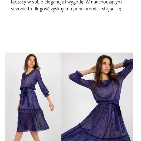
łączący w sobie elegancję i wygodę! W nadchodzącym
sezonie ta długość zyskuje na popularności, stając się
ulubionym fasonem wielu kobiet. Dzięki swojej
uniwersalności, sukienka koktajlowa midi sprawdzi się
doskonale na różnych rodzajach przyjęć weselnych, od
eleganckich ceremonii po mniej formalne imprezy.
Dobierz do nich najmodniejsze eleganckie
marynarki
z
kolekcji na ten sezon. Jej długość podkreśla kobiecość, a
jednocześnie pozwala na swobodę ruchu, co jest
kluczowe podczas tańców i zabawy do białego rana. W
tym artykule przyjrzymy się, dlaczego sukienka koktajlowa
midi jest idealnym wyborem na wesele oraz jak wybrać
model, który najlepiej podkreśli Twoje atuty!
Odkryj długość midi – najgorętszy
fason sukienek na lato!
Sukienka koktajlowa midi na wesele
to najgorętszy
trend
tego lata, który podbił serca miłośniczek mody na całym