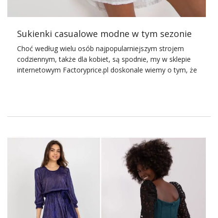
Sukienki casualowe modne w tym sezonie
Choć według wielu osób najpopularniejszym strojem
codziennym, także dla kobiet, są spodnie, my w sklepie
internetowym Factoryprice.pl doskonale wiemy o tym, że
sukienki rządzą. Wiele pań to właśnie je nosi nie tylko na
wyjątkowe okazje, ale także na co dzień. Jakie sukienki
casualowe rządzą w tym sezonie? Sprawdziliśmy.
Sukienki casualowe to świetna
opcja
Jeżeli chcesz wyglądać modnie i czuć się niesamowicie
kobieco, to
sukienki casualowe
są czymś, co powinno
znaleźć się w Twojej garderobie. Czym się charakteryzują?
Na pewno nie są to suknie balowe, ale stroje, które
można swobodnie łączyć z balerinkami czy trampkami i
jeansowymi kurteczkami oraz ramoneskami. Sukienki
casualowe założysz nie tylko do pracy, ale też na uczelnię