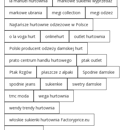
la manuel hurtownia
markowe sukienki wyprzedaż
markowe ubrania
megi collection
megi odzież
Najtańsze hurtownie odzieżowe w Polsce
o la voga hurt
onlinehurt
outlet hurtownia
Polski producent odzieży damskiej hurt
prato centrum handlu hurtowego
ptak outlet
Ptak Rzgów
płaszcze z alpaki
Spodnie damskie
spodnie jeans
sukienkie
swetry damskie
tmc moda
wega hurtownia
wendy trendy hurtownia
włoskie sukienki hurtownia Factoryprice.eu