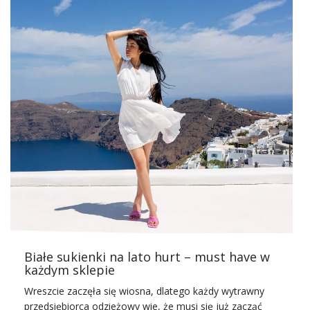
Damskie sukienki na lato w hurcie
– które wybrać?
Jak wiadomo sukienki są codziennym elementem
garderoby wielu pań, bez względu na porę roku. Jednak
wiosna i lato to zdecydowanie najgorętszy sezon dla tych
ubrań, a w ciepłe dni w modzie rządzą konkretne fasony!
Co jest ważne w temacie
hurt online sukienek damskich
o tej porze roku? Kupując letnie modele do swojego
sklepu trzeba brać pod uwagę rodzaj materiału, a także
mniej zabudowane fasony. Latem wśród modnych
sukienek damskich pojawiają się specyficzne trendy i
zdobienia, które najlepiej sprzedają się właśnie w sezonie.
Do najważniejszych trendów letniego sezonu wśród
sukienek należą na pewno zwiewne materiały, falbanki,
długość mini, odkryte plecy oraz boho ażury!
Białe sukienki na lato hurt – must have w
każdym sklepie
Te wszystkie trendy oferuje Wam w jednym miejscu …
Wreszcie zaczęła się wiosna, dlatego każdy wytrawny
przedsiębiorca odzieżowy wie, że musi się już zacząć