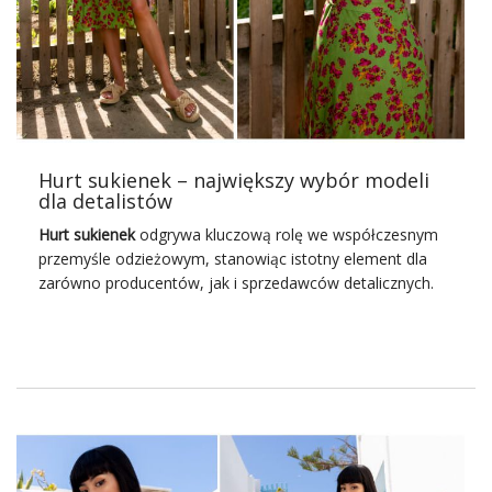
elementem damskiej garderoby na każdą porę roku. Oto
kilka zalet i właściwości sukienek z falbaną, które
wpływają pozytywnie na damską sylwetkę:
Lekkość i Subtelność:
Falbany dodają sukience lekkości i
subtelności, tworząc delikatne linie, które
pięknie podkreślają kobiecą naturę. Ruch
Hurt sukienek – największy wybór modeli
falban podczas poruszania się dodaje uroku i
dla detalistów
romantyzmu.
Unikalność i Indywidualny Styl:
Hurt sukienek
odgrywa kluczową rolę we współczesnym
Bogactwo fasonów i różnorodność wzorów
przemyśle odzieżowym, stanowiąc istotny element dla
falban pozwalają każdej kobiecie znaleźć
zarówno producentów, jak i sprzedawców detalicznych.
sukienkę idealnie dopasowaną do jej stylu i
Sukienki hurt są nieodłącznym elementem damskiej
charakteru. To doskonała forma wyrażania
garderoby, a ich zróżnicowanie stylów, fasonów i wzorów
indywidualności poprzez modę.
sprawia, że stanowią atrakcyjny towar dla klientek o
Zróżnicowane Opcje Stylizacyjne:
różnych preferencjach modowych.
Sukienki z
…
Jakie znaczenie ma hurt sukienek
we współczesnym przemyśle