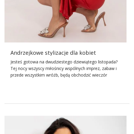
Andrzejkowe stylizacje dla kobiet
Jesteś gotowa na dwudziestego dziewiątego listopada?
Tej nocy wszyscy miłośnicy wspólnych imprez, zabaw i
przede wszystkim wróżb, będą obchodzić wieczór
andrzejkowy. Jedni z nas szykują się na domówkę u
znajomych, a inni planują taneczną noc na andrzejkowym
balu. Każda okazja to świetny pretekst do tego, by kobiety
mogły się wystroić i wskoczyć w modne, stylowe suknie,
czy eleganckie spódniczki i
bluzki
. Wciąż jest dobry
moment, by skompletować garderobę i stworzyć
niepowtarzalne,
andrzejkowe stylizacje
dla kobiet. Nasze
stylistki modowe Ci w tym pomogą! Jeżeli chcesz