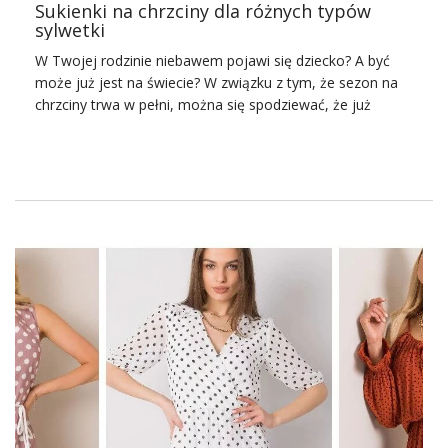
Sukienki na chrzciny dla różnych typów
sylwetki
W Twojej rodzinie niebawem pojawi się dziecko? A być
może już jest na świecie? W związku z tym, że sezon na
chrzciny trwa w pełni, można się spodziewać, że już
niebawem dostaniesz zaproszenie. Wtedy będzie trzeba
się szybko zastanowić, jakie sukienki na chrzciny będą
najlepsze? Może lepiej przygotować się już teraz?
Sukienki na chrzciny dodadzą Ci
elegancji
Chrzciny to ważne wydarzenie, które zobowiązuje nie
tylko rodziców chrzestnych, ale także wszystkich innych
gości do właściwego zachowania się oraz ubioru. Sukienki
na chrzciny powinny być więc eleganckie i klasyczne.
Raczej nie proponujemy Wam wyboru typowo weselnych
kreacji, przepych również nie jest wskazany. Ma być na
poziomie więc warto wybrać coś nowego. Wy na pewno
również będziecie czuły się najlepiej, kiedy założycie