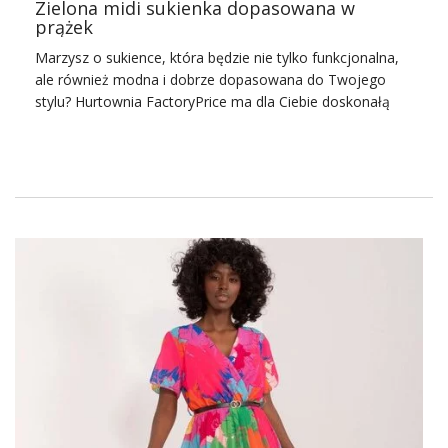
Zielona midi sukienka dopasowana w
prążek
Marzysz o sukience, która będzie nie tylko funkcjonalna,
ale również modna i dobrze dopasowana do Twojego
stylu? Hurtownia FactoryPrice ma dla Ciebie doskonałą
propozycję – zieloną midi sukienkę dopasowaną w prążek.
To wybór idealny dla każdej kobiety ceniącej sobie nie
tylko elegancję, ale także komfort noszenia. Cechą
charakterystyczną tej sukienki jest jej unikalny kolor oraz
faktura. Zielony odcień jest nie tylko łatwy do
skomponowania z innymi kolorami, ale też wprowadza
element świeżości do każdej stylizacji. Dodatkowo,
prążkowanie materiału skutecznie podkreśla sylwetkę, co
sprawia, że sukienka doskonale leży na różnych typach
sylwetek.
Bez względu na okazję, u nas w
Hurtownia odzieży
Warszawa
znajdziesz sukienki, które dodadzą pewności
siebie i stylu Twoim klientkom. Sprawdź naszą ofertę już
teraz i kupuj
ubrania hurtem
online! Popularne
ubrania w
stylu basic.
Francuski styl ubierania
jest absolutnie