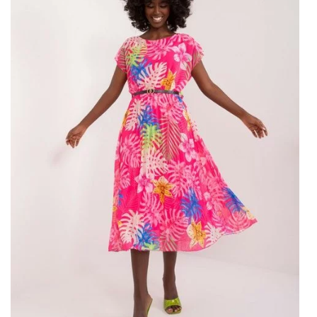
Zielono-beżowa sukienka z wiązaniem na rękawach
wykonana jest z wysokogatunkowych materiałów, które
gwarantują trwałość i komfort użytkowania. Designerzy
postawili na subtelne połączenie kolorystyczne, które
doskonale wpisuje się w aktualne
trendy
. Wiązania na
rękawach dodają nie tylko charakteru, ale również
pozwalają na indywidualne dopasowanie sukienki.
Lekkość tkaniny sprawia, że jest ona idealna na cieplejsze
dni, ale sprawdzi się również podczas wieczornych wyjść.
Wybierając zakupy w naszej hurtowni bluzek na
FactoryPrice.eu, zyskujesz dostęp do szerokiej gamy
ubrań. Są to
ubrania
nie tylko atrakcyjne wizualnie, ale
także wykonane z dbałością o każdy detal. Nasza
oferta
to nie tylko sukienki, ale również szeroki wybór bluzek,
spódnic,
spodni
oraz innych elementów garderoby, które
pozwolą Ci stworzyć wiele interesujących stylizacji.
FactoryPrice.eu to miejsce, gdzie
każda kobiota może znaleźć coś