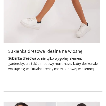
Sukienka dresowa idealna na wiosnę
Sukienka dresowa
to nie tylko wygodny element
garderoby, ale także modowy must-have, który doskonale
wpisuje się w aktualne trendy mody. Z nowej wiosennej
kolekcji hurtowni odzieży pojawiają się sukienki dresowe,
które łączą w sobie komfort noszenia z nowoczesnym
stylem. Zapraszamy do odkrycia różnorodności fasonów,
kolorów i wzorów, które pozwalają na tworzenie
niezwykle stylowych i wygodnych zestawów na każdą
okazję.