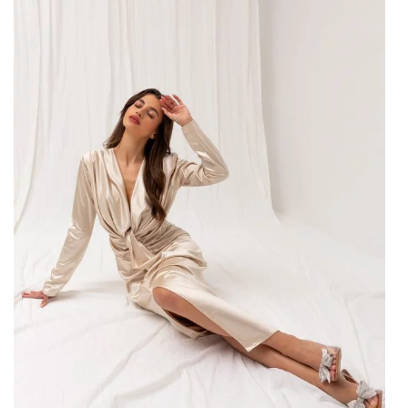
Fuksjowa sukienka – dlaczego to
strzał w 10. wiosną?
Fuksjowa sukienka
to niezwykle atrakcyjny wybór na
nadchodzący sezon wiosenny z kilku istotnych powodów.
Po pierwsze, jej intensywny odcień przyciąga uwagę i
dodaje energii każdej stylizacji, sprawiając, że nosząca ją
osoba emanuje pozytywnym promieniowaniem. Ten kolor
ma również zdolność do ożywienia wyglądu, nadając mu
charakteru i indywidualności. Nie bez powodu stał się on
symbolem pewności siebie i stylowej odwagi!
Fuksja cieszy się rosnącą popularnością, ponieważ jest
kolorem, który doskonale komponuje się z różnymi
tonacjami skóry oraz kolorami włosów, co czyni go
wyjątkowo uniwersalnym. Bez względu na to, czy
preferujesz subtelne dodatki czy odważne akcenty,
fuksjowa sukienka z łatwością dostosuje się do Twojego
…