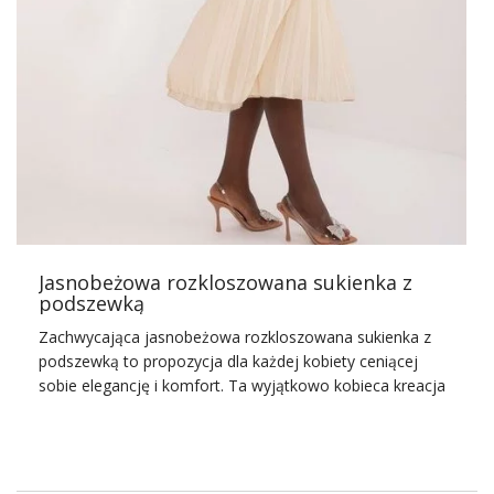
Wykonana z lekkiego, przewiewnego materiału sukienka
od
RUE PARIS
to idealny wybór na lato. Wyróżnia się
oryginalnym połączeniem kolorów pomarańczowego i
różowego, które emanują ciepłem i optymizmem –
doskonale pasują do letnich miesięcy. Luźny krój
zapewnia swobodę ruchów i nadaje stylizacji
nieformalnego charakteru. Dodatkowo, sukienka posiada
…
Jasnobeżowa rozkloszowana sukienka z
podszewką
Zachwycająca jasnobeżowa rozkloszowana sukienka z
podszewką to propozycja dla każdej kobiety ceniącej
sobie elegancję i komfort. Ta wyjątkowo kobieca kreacja
idealnie sprawdza się na rozmaitych okazjach – od
oficjalnych spotkań biznesowych, przez rodzinne
uroczystości, aż po romantyczne kolacje. Subtelny kolor i
delikatnie rozszerzana forma sukienki podkreślają