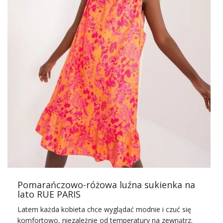
Poszukiwania modnej sukienki –
jak sprawić, by były udane
Poszukiwanie niepowtarzalnej sukienki na wesele to
fascynujący proces, który pozwala każdej kobiecie wyrazić
swój indywidualny styl i poczuć się wyjątkowo podczas tej
wyjątkowej uroczystości.
Niepowtarzalna sukienka na
wesele
powinna nie tylko doskonale pasować do
charakteru wydarzenia. Powinna także podkreślać
unikalność i osobowość noszącej ją osoby. Od
eleganckich i klasycznych, nowoczesne i awangardowe,
opcji jest mnóstwo, co pozwala znaleźć sukienkę idealnie
dopasowaną do oczekiwań i preferencji każdej …
Pomarańczowo-różowa luźna sukienka na
lato RUE PARIS
Latem każda kobieta chce wyglądać modnie i czuć się
komfortowo, niezależnie od temperatury na zewnątrz.