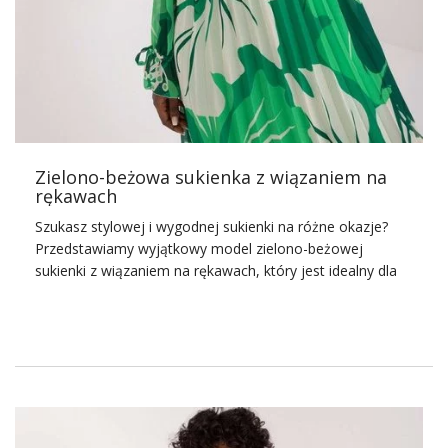
którym zaczynamy rozglądać się co roku, kiedy
przychodzą chłodniejsze dni.
Swetery
często ratują z nas
opresji, które dobrze zna każda kobieta. Nie ma bowiem
bardziej przytulnego rozwiązania od wskoczenia w swój
ulubiony
sweter
i wygodne jeansy. Jeśli za oknem jest już
…
Zielono-beżowa sukienka z wiązaniem na
rękawach
Szukasz stylowej i wygodnej sukienki na różne okazje?
Przedstawiamy wyjątkowy model zielono-beżowej
sukienki z wiązaniem na rękawach, który jest idealny dla
każdej kobiety ceniącej sobie elegancję połączoną z nutą
unikalności. Ta sukienka, dostępna w naszej hurtowni
bluzek na FactoryPrice.eu, zapewnia wygodę noszenia
przy równoczesnym podkreśleniu kobiecej sylwetki.
Zielono-beżowa sukienka z
wiązaniem na rękawach