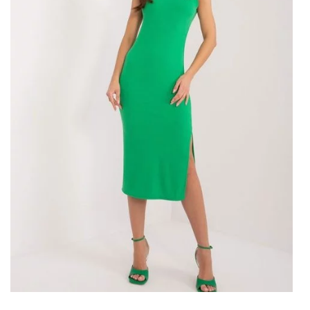
niezależnie od temperatury.
Znajdź
hurtownia swetrów
, które zapewniają wygodę i
modny styl. Odkryj sukienki w ehurtowni na absolutnie
każdą okazję i podaruj sobie komfort noszenia bez
rezygnacji z oryginalnego wyglądu. Szukasz ładnej odzieży
damskiej w niskich hurtowych cenach i z dużym wyborem
modeli? W takim razie zapraszamy Cię do naszej zakładki
z nowościami, w której pojawiają się nasze
najnowsze
kolekcje
odzieży – DE
Aktuelle Kollektionen
hurtem!
Ecru-fuksjowa maxi sukienka z
printem – Topowa oferta dla
każdej Pani
Z myślą o różnorodnych potrzebach naszych …