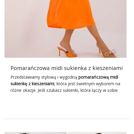
dużym zainteresowaniem wśród klientek szukających
modnych i eleganckich rozwiązań do swojej garderoby.
Fuksjowa midi sukienka z
kopertowym dekoltem – co ją
wyróżnia?
Oprócz niebanalnego koloru i kobiecego kroju, sukienka
ta posiada szereg innych zalet. Długość midi to doskonały
wybór dla kobiet, które chcą ukryć drobne …
Pomarańczowa midi sukienka z kieszeniami
Przedstawiamy stylową i wygodną
pomarańczową midi
sukienkę z kieszeniami
, która jest świetnym wyborem na
różne okazje. Jeśli szukasz sukienki, która łączy w sobie
elegancję z funkcjonalnością, nasz najnowszy model
spełni Twoje oczekiwania. Ta sukienka to idealne
rozwiązanie dla kobiet ceniących sobie oryginalny styl i
wygodę. Dzięki swojemu niebanalnemu krojowi i
intensywnemu kolorowi, z pewnością przyciągniesz
uwagę i zapewnisz sobie pozytywne komentarze.