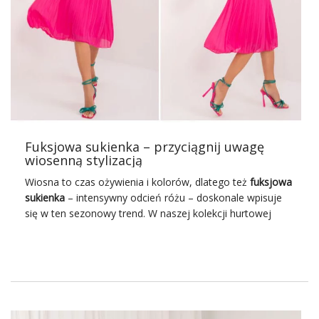
Fuksjowa sukienka – przyciągnij uwagę
wiosenną stylizacją
Wiosna to czas ożywienia i kolorów, dlatego też
fuksjowa
sukienka
– intensywny odcień różu – doskonale wpisuje
się w ten sezonowy trend. W naszej kolekcji hurtowej
odzieży na wiosnę znajdziesz bogaty wybór sukienek w
tym modnym kolorze, które są doskonałym wyborem dla
kobiet ceniących sobie świeżość i energetyczne akcenty w
swojej garderobie! Odkryj świat fuksji i pozwól sobie na
odrobinę koloru, dodając uroku i świeżości Twoim
wiosennym stylizacjom.