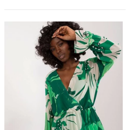
Ecru kopertowa sukienka
koktajlowa z wiązaniem
Zaszczycenie się tak wyjątkowym ubraniem jak
Ecru
kopertowa sukienka koktajlowa
, dostępnym w atrakcyjnej
cenie w hurtowni. Ta sukienka to pewność, że na każdej
uroczystości będziesz prezentować się niepowtarzalnie.
Swoboda wiązania pozwala na dopasowanie sukienki do
kształtu Twojej figury, a delikatny, lejący się materiał
zapewnia komfort noszenia przez całą noc.
Co jeszcze kupisz w hurtowni
online?
Swetry
stają się nieodzownym elementem damskiej
garderoby. Nie tylko zapewniają ciepło, ale także dodają
stylu każdej jesiennej i zimowej stylizacji. Właśnie teraz
nasza
hurtownie swetrów
odkrywa przed Wami szeroki
wybór modnych swetrów damskich, które doskonale
dopełnią
asortyment
Damskie
swetery
to ubranie, za