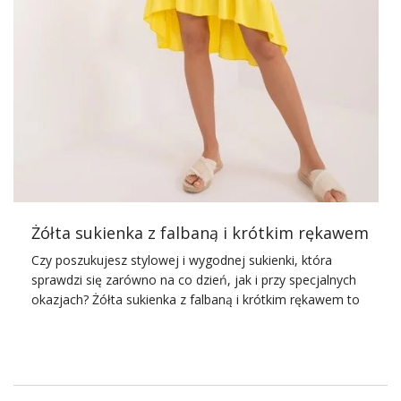
sprawia, że jest doskonała na różne typy sylwetek,
podkreślając atuty i subtelnie maskując ewentualne
niedoskonałości. Sukienki midi łączą elegancję z wygodą,
co jest kluczowe podczas długich weselnych przyjęć,
gdzie liczy się zarówno nienaganny wygląd, jak i komfort
noszenia.
Różnorodność fasonów, kolorów i tkanin …
Żółta sukienka z falbaną i krótkim rękawem
Czy poszukujesz stylowej i wygodnej sukienki, która
sprawdzi się zarówno na co dzień, jak i przy specjalnych
okazjach? Żółta sukienka z falbaną i krótkim rękawem to
wybór, który z pewnością Cię nie zawiedzie. Jest to idealna
propozycja dla każdej kobiety ceniącej sobie elegancję
połączoną z modnym designem.
Zakup idealnej sukienki to nie lada wyzwanie. Warto więc