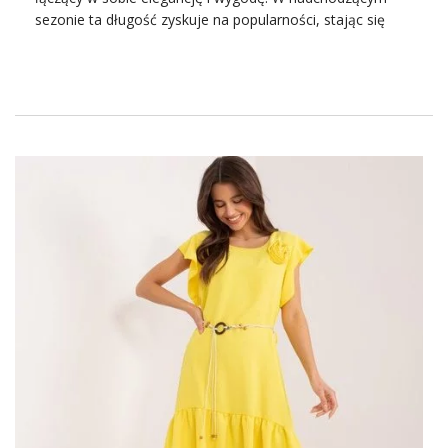
są tak, aby były dyskretne, ale również …
sezonie ta długość zyskuje na popularności, stając się
ulubionym fasonem wielu kobiet. Dzięki swojej
uniwersalności, sukienka koktajlowa midi sprawdzi się
doskonale na różnych rodzajach przyjęć weselnych, od
eleganckich ceremonii po mniej formalne imprezy.
Dobierz do nich najmodniejsze eleganckie
marynarki
z
kolekcji na ten sezon. Jej długość podkreśla kobiecość, a
jednocześnie pozwala na swobodę ruchu, co jest
kluczowe podczas tańców i zabawy do białego rana. W
tym artykule przyjrzymy się, dlaczego sukienka koktajlowa
midi jest idealnym wyborem na wesele oraz jak wybrać
model, który najlepiej podkreśli Twoje atuty!
Odkryj długość midi – najgorętszy
fason sukienek na lato!
Sukienka koktajlowa midi na wesele
to najgorętszy
trend
tego lata, który podbił serca miłośniczek mody na całym
świecie. Jej uniwersalna długość, sięgająca za kolano,