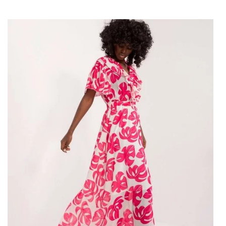
naturalne piękno i dodają uroku każdej sylwetce.
Skomponowanie stylizacji z tą sukienką to czysta
przyjemność. Doskonale komponuje się zarówno z
eleganckimi szpilkami, jak i z modnymi botkami na
szerszym obcasie. Dodaj do niej minimalistyczne, ale
wyraziste dodatki, aby podkreślić jej wyjątkowy charakter.
Hurtownia bluzek
oferuje szeroki
asortyment
Hurtownia
odzieży
Warszawa
damskiej, przeznaczonej dla kobiet
ceniących sobie zarówno klasykę, jak i najnowsze trendy.
Sprawdź naszą ofertę już teraz i kupuj
ubrania hurtem
online! Popularne
ubrania w
stylu basic.
Francuski styl
ubierania
jest absolutnie niepowtarzalny
odzież damska
RP.
Jasnobeżowa rozkloszowana
sukienka z podszewką – elegancja
w każdym calu!
Każda kobieta znajdzie coś dla siebie w bogatej ofercie
hurtowni, gdzie dostępne są modele zarówno na co