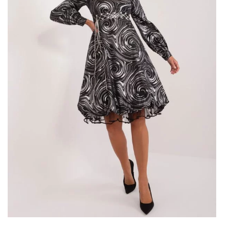
wówczas czy sukienka leży na swoim miejscu, zamiast
zajmować się zabawą. Sukienki na chrzest nie mogą być
czarne. O ile przyjęło się, że na wesele można założyć już
małą czarną, na chrzciny po prostu nie wypada. Wynika to
z charakteru uroczystości. Być może zasady za kilka lat
się zmienią. Sukienke nie może także być zbyt obcisła.
Chrzciny rozpoczynają się od przyjęcia sakramentu,
dopiero później przychodzi czas na przyjęcie. A my
musimy wyglądać odpowiednio w obu miejscach. Warto
więc przestrzegać i tej zasady.
Zjawiskowa sukienka dla matki
chrzestnej
Matka chrzestna to chyba druga najważniejsza osoba na
…