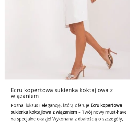
mankiety, kołnierzyk i rzędy guzików, które nawiązują do
typowo męskiego stylu.
Współczesne interpretacje sukienki szmizjerki różnią się w
detalach, ale zachowują jej esencję elegancji i
wszechstronności. Mogą być wykonane z różnorodnych
materiałów, takich jak jedwab, bawełna, wełna czy
syntetyki, co pozwala na dobór odpowiedniej sukienki do
pory roku i okazji. Długość sukienki może się również
różnić – od mini po maxi, co sprawia, że jest odpowiednia
na wiele …
Ecru kopertowa sukienka koktajlowa z
wiązaniem
Poznaj luksus i elegancję, którą oferuje
Ecru
kopertowa
sukienka
koktajlowa z wiązaniem
– Twój nowy must-have
na specjalne okazje! Wykonana z dbałością o szczegóły,
doskonale podkreśli Twoją sylwetkę, dając Ci poczucie
wyjątkowej kobiecości i stylu.