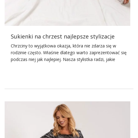
Sukienki na chrzest najlepsze stylizacje
Chrzciny to wyjątkowa okazja, która nie zdarza się w
rodzinie często. Właśnie dlatego warto zaprezentować się
podczas niej jak najlepiej. Nasza stylistka radzi, jakie
sukienki na chrzest będą najlepsze.
Jakie sukienki na chrzest będą
nieodpowiednie?
Zasady doboru
sukienki na chrzest
będą podobne, jak w
przypadku wyboru sukienki na wesele. Przypomnijmy je
jednak, aby nie popełnić modowego
faux
pas
na ważnej
uroczystości rodzinnej. Otóż
sukienki na chrzest
nie mogą
być zbyt krótkie. Chrzciny to przyjęcie, podczas którego
często zdarza się nam tańczyć. Nie warto martwić się