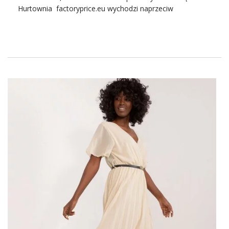
Hurtownia factoryprice.eu wychodzi naprzeciw
oczekiwaniom klientek, oferując im szeroką gamę
odzieży, idealnej na ciepłe miesiące. Wśród tych
propozycji znajdziemy przepiękne, luźne sukienki, takie jak
model Pomarańczowo-różowa luźna sukienka na lato
RUE PARIS, które nie tylko zapewnią komfort noszenia,
ale również podkreślą letnią opaleniznę i dodadzą uroku
każdej stylizacji.
Sukienkie
wizytowe Rue Paris sprawiają,
że ubrana w nie kobieta czuje się szykownie i elegancko.
Nawet latem przyda się kurtka. Zgodzicie się? Pogoda w
Polsce jest od jakiegoś czasu tak marudna i zmienna, że
trudno jest schować na dno szafy cieplejsze ubrania
nawet w lipcu i sierpniu.
Hurtownia kurtek
proponuje
zarówno wygodne
kurtki ramoneski
, ortalionowe, jak i
wykwintne płaszcze.
Pomarańczowo-różowa luźna
sukienka na lato RUE PARIS –
esencja letniej elegancji