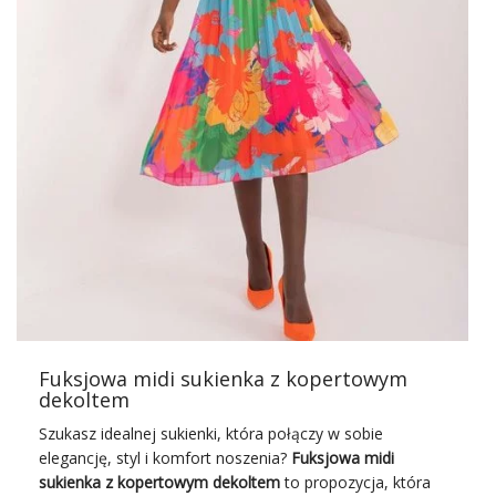
niepowtarzalny
odzież damska
RP.
Zielona midi sukienka
dopasowana w prążek – dlaczego
wybrać sukienkę z FactoryPrice?
Jako sprawdzona
hurtownia sukienek
oraz innych
elementów garderoby damskiej, FactoryPrice.eu stosuje
wyłącznie materiały najwyższej jakości, które gwarantują
wygodę i wytrzymałość odzieży. Każdy produkt, w tym
wspomniana sukienka, jest wynikiem starannego procesu
projektowania i …
Fuksjowa midi sukienka z kopertowym
dekoltem
Szukasz idealnej sukienki, która połączy w sobie
elegancję, styl i komfort noszenia?
Fuksjowa midi
sukienka z kopertowym dekoltem
to propozycja, która