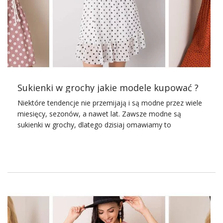
sukienki na chrzciny
z tego sezonu. Jak dodać sobie
elegancji? Możesz chociażby zdecydować się na kolory
pastelowe. Nie dość, że są najmodniejsze w tym sezonie,
dodadzą Twojej stylizacji świątecznego charakteru.
Zauważyłaś, że dzieje się tak zawsze, kiedy ktoś ubierze
się na jasno? Zawsze zostaje zauważony. To, że
proponujemy Ci stonowane barwy wcale nie oznacza, że
strój na chrzciny ma być smutny. …
Sukienki w grochy jakie modele kupować ?
Niektóre tendencje nie przemijają i są modne przez wiele
miesięcy, sezonów, a nawet lat. Zawsze modne są
sukienki w grochy, dlatego dzisiaj omawiamy to
doskonałe ubranie, które warto kupić w ilościach
hurtowych. Sprawdźcie!
Grochy, kropki i kropeczki
Ubrania w grochy, kropki i groszki są popularne od lat 60.
XX wieku. Zawsze najpopularniejsze były jednak sukienki
w grochy – subtelne, kobiece i pełne szyku. Najczęściej
sukienki z tym zdobieniem były tworzone w taki sposób,