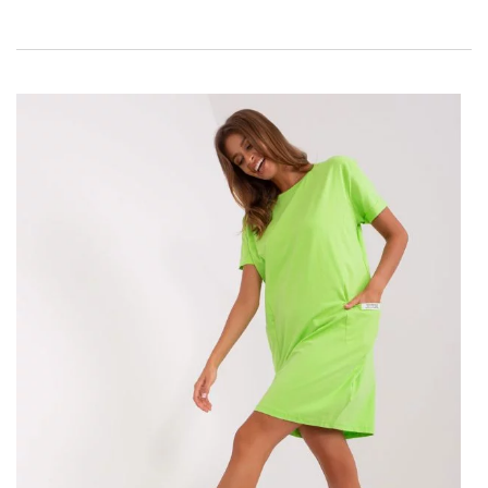
nasze stylistki.
Sukienki dobre także na co dzień
Choć wiele kobiet na co dzień wybiera raczej spodnie, na
przykład jeansy, a po sukienki sięga wyłącznie od święta,
wcale nie musi tak być. Warto to zmienić, bo sukienki to
najbardziej kobiecy element garderoby! Wspaniale
prezentują się noszone codziennie – do pracy, na zajęcia
czy po prostu nawet na zakupy. Mężczyźni także
uwielbiają kobiety w sukienkach. W takim ubraniu każda
dziewczyna wygląda niezwykle uroczo. Kobiecość to
nasza broń, którą warto pokazywać światu – zachęcamy
więc do tego, by sukienki zagościły w Waszych
stylizacjach, nie tylko tych eleganckich. Nie jest potrzebny
wielki bal, by ubrać się modnie i kobieco. Dziś chcemy
zaproponować Wam nasze typy jeżeli chodzi o sukienki
na wiosnę, które śmiało możecie nosić na co dzień. Już
dziś sprawdźcie bogatą ofertę sklepu factoryprice.pl i
uzupełnijcie swoją garderobę o modne
wiosenne sukienki
.
…