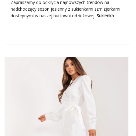
Zapraszamy do odkrycia najnowszych trendów na
nadchodzący sezon jesienny z sukienkami szmizjerkami
dostępnymi w naszej hurtowni odzieżowej.
Sukienka
szmizjerka damska
to nie tylko symbol elegancji, ale
również doskonały wybór na chłodniejsze dni, który
pozwala połączyć komfort z modą! Odkryj różnorodność
stylów i wzorów, które sprawią, że Twoje klientki poczują
się wyjątkowo i stylowo w każdej sytuacji.
Co to jest sukienka szmizjerka i
jak wygląda?
Sukienka
szmizjerka
damska
to wyrazista ikona mody,
która wzbudza skojarzenia z elegancją, klasą i
ponadczasowym stylem. Jej historia sięga lat 30. XX wieku,
kiedy to zyskała popularność jako damski odpowiednik
klasycznych męskich koszulowych fasonów.
Charakterystyczne cechy sukienki
szmizjerki
to zazwyczaj
dopasowany krój, który podkreśla kobiecą sylwetkę, oraz