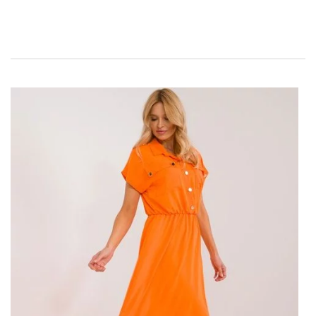
spełni Twoje oczekiwania na wiele okazji. Doskonała na
przyjęcia, rodzinne uroczystości czy nawet jako
stylizacja
do pracy
, ta sukienka z pewnością przyciągnie wiele
spojrzeń. Kopertowy dekolt skutecznie podkreśla biust,
jednocześnie zapewniając elegancki i kobiecy wygląd.
Fuksjowy kolor dodaje energii i świeżości każdej stylizacji,
czyniąc ją wyjątkową i niebanalną. Sukienka wykonana
jest z wysokiej jakości materiałów, które gwarantują
komfort noszenia przez cały dzień.
Gdzie kupić fuksjową midi
sukienkę?
Jeśli interesuje Cię zakup tej wyjątkowej sukienki,
sukienek
oferująca także bogaty
asortyment
sukienek
jest miejscem, które warto odwiedzić. Nie tylko znajdziesz
tam fuksjową sukienkę, ale również wiele innych,
atrakcyjnych modeli, które mogą Cię zainteresować.
Dzięki zapewnieniu wysokiej jakości produkty i
przystępnych cen, hurtownia FactoryPrice.eu cieszy się