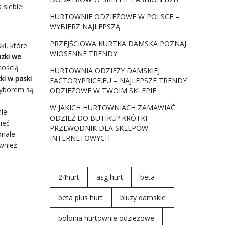
 siebie!
HURTOWNIE ODZIEŻOWE W POLSCE –
WYBIERZ NAJLEPSZĄ
PRZEJŚCIOWA KURTKA DAMSKA POZNAJ
i, które
WIOSENNE TRENDY
uzki we
nością
HURTOWNIA ODZIEŻY DAMSKIEJ
zki w paski
FACTORYPRICE.EU – NAJLEPSZE TRENDY
wyborem są
ODZIEŻOWE W TWOIM SKLEPIE
W JAKICH HURTOWNIACH ZAMAWIAĆ
ie
ODZIEŻ DO BUTIKU? KRÓTKI
ieć
PRZEWODNIK DLA SKLEPÓW
onale
INTERNETOWYCH
wnież
24hurt
asg hurt
beta
beta plus hurt
bluzy damskie
bolonia hurtownie odzieżowe