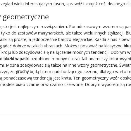
zegląd wielu interesujących fason, sprawdź i znajdź coś idealnego dla
 geometryczne
zęsto jest najlepszym rozwiązaniem. Ponadczasowym wzorem są pask
 tylko do zestawów marynarskich, ale także wielu innych stylizacji.
Bl
ski są proste, a jednocześnie bardzo eleganckie. Każda z nas z pew
glądać dobrze w takich ubraniach. Możesz postawić na klasyczne
blu
 kroju lub zdecydować się na łączenie modnych tendencji. Dobrym 
ad
bluzki w paski
ozdobione modnymi teraz falbanami czy kolorowymi
i. Można zdecydować się także na inne wzory geometryczne. Świetn
czyć, że
grochy
będą hitem nadchodzącego sezonu, dlatego warto m
ną ponadczasową tendencją jest krata. Ten geometryczny wzór dosk
ię modele biało-czarne oraz czarno-czerwone. Dobrym wyborem są ró