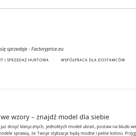
ię sprzedaje - Factoryprice.eu
T I SPRZEDAŻ HURTOWA
WSPÓŁPRACA DLA DOSTAWCÓW
 we wzory – znajdź model dla siebie
z już dosyć klasycznych, jednolitych modeli ubrań, postaw na
bluzki
we
odele sprawią, że Twoje stylizacje będą modne i pełne koloru. Prz