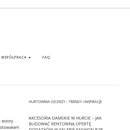
WSPÓŁPRACA
FAQ
HURTOWNIA ODZIEŻY – TRENDY i INSPIRACJE
AKCESORIA DAMSKIE W HURCIE – JAK
 wzory.
BUDOWAĆ RENTOWNĄ OFERTĘ
ygotowałam
DODATKÓW W SKLEPIE FASHION B2B