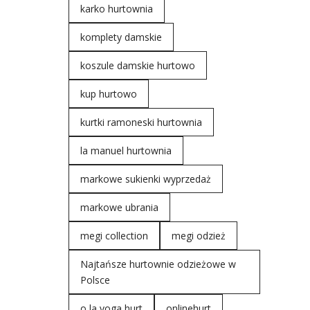
karko hurtownia
komplety damskie
koszule damskie hurtowo
kup hurtowo
kurtki ramoneski hurtownia
la manuel hurtownia
markowe sukienki wyprzedaż
markowe ubrania
megi collection
megi odzież
Najtańsze hurtownie odzieżowe w
Polsce
o la voga hurt
onlinehurt