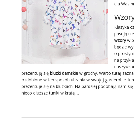
dla Was pr
Wzory
Klasyka c
pasują nie
wzory
w pa
będzie wy
o prostym
na przykł
naszywkam
prezentują się
bluzki damskie
w grochy. Warto tutaj zazna
ozdobione w ten sposób ubrania w swojej garderobie. In
prezentuje się na bluzkach. Najbardziej podobają nam s
nieco dłuższe tuniki w kratę.…