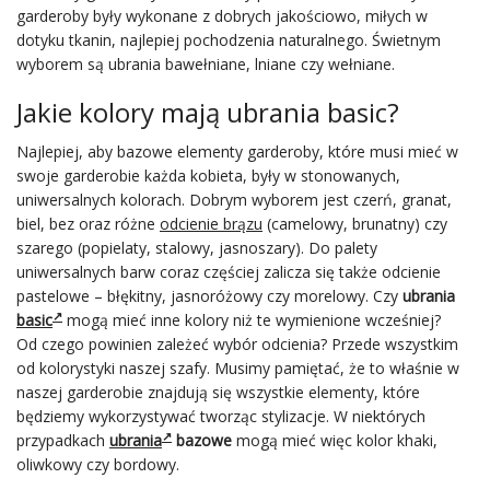
garderoby były wykonane z dobrych jakościowo, miłych w
dotyku tkanin, najlepiej pochodzenia naturalnego. Świetnym
wyborem są ubrania bawełniane, lniane czy wełniane.
Jakie kolory mają ubrania basic?
Najlepiej, aby bazowe elementy garderoby, które musi mieć w
swoje garderobie każda kobieta, były w stonowanych,
uniwersalnych kolorach. Dobrym wyborem jest czerń, granat,
biel, bez oraz różne
odcienie brązu
(camelowy, brunatny) czy
szarego (popielaty, stalowy, jasnoszary). Do palety
uniwersalnych barw coraz częściej zalicza się także odcienie
pastelowe – błękitny, jasnoróżowy czy morelowy. Czy
ubrania
basic
mogą mieć inne kolory niż te wymienione wcześniej?
Od czego powinien zależeć wybór odcienia? Przede wszystkim
od kolorystyki naszej szafy. Musimy pamiętać, że to właśnie w
naszej garderobie znajdują się wszystkie elementy, które
będziemy wykorzystywać tworząc stylizacje. W niektórych
przypadkach
ubrania
bazowe
mogą mieć więc kolor khaki,
oliwkowy czy bordowy.