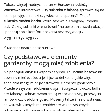
Zobacz więcej modnych ubrań w
Hurtownia odzieży
Warszawa
internetowa. Czy
sukienka z falbaną
sprawdzi się na
letnie przyjęcia, randki czy wieczorne spacery? Znajdź
sukienka modna kiecka
, które zapewniają wygodę i modny
styl. Odkryj sukienki w
ehurtowni
na absolutnie każdą okazję
i podaruj sobie komfort noszenia bez rezygnacji z
oryginalnego wyglądu.
Modne Ubrania basic hurtowo
Czy podstawowe elementy
garderoby mogą mieć zdobienia?
Na początku artykułu wspominałyśmy, że
ubrania bazowe
nie
powinny mieć ozdób, a jeśli już to delikatne. Jakie więc
zdobienia mogą mieć podstawowe elementy garderoby?
Przede wszystkim zdobienia kroju – ściągacze, troczki, bufki
czy falbany. Dobrym wyborem są widoczne szwy, przeszycia,
lamówki czy ozdobne guziki. Możemy także śmiało wstawiać
na wstawki z innych materiałów czy w kontrastowych
odcieniach. Jeśli mowa o kroju istotnym elementem ubrania