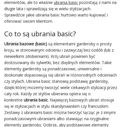
elementów, ale to właśnie
ubrania basic
pozostają z nami na
długie lata i sprawdzają się w wielu stylizacjach.
Sprawdźcie
jakie ubrania basic hurtowo warto kupować i
oferować swoim klientom.
Co to są ubrania basic?
Ubrania bazowe (basic)
są elementami garderoby o prosty
kroju, w stonowanym odcieniu i zazwyczaj bez ozdób (lub z
niewielkimi zdobieniami). Krój ubrań powinien być
dostosowany do sylwetki, bez zbędnych elementów. Takie
elementy garderoby są ponadczasowe, uniwersalne i
doskonale dopasowują się ubrań w różnorodnych odcieniach
czy stylach. Ubrania basic stanowią podstawę garderoby,
dzięki której możemy tworzyć wiele ciekawych stylizacji przez
cały rok. Każdy ze stylów ubierania opiera się o
konkretne
ubrania basic
. Najwięcej bazowych ubrań stosuje
się w stylizacjach w stylu skandynawskim czy francuskim.
Zestawy z ubraniami basic można tworzyć łącząc je z innymi
ponadczasowymi ubraniami albo stawiając na oryginalne
elementy garderoby. Dobrze, aby podstawowe elementy