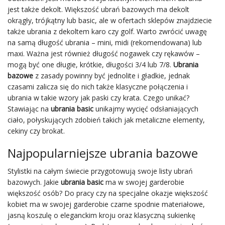
jest także dekolt. Większość ubrań bazowych ma dekolt
okrągły, trójkątny lub basic, ale w ofertach sklepów znajdziecie
także ubrania z dekoltem karo czy golf. Warto zwrócić uwagę
na samą długość ubrania – mini, midi (rekomendowana) lub
maxi. Ważna jest również długość nogawek czy rękawów –
mogą być one długie, krótkie, długości 3/4 lub 7/8.
Ubrania
bazowe
z zasady powinny być jednolite i gładkie, jednak
czasami zalicza się do nich także klasyczne połączenia i
ubrania w takie wzory jak paski czy krata. Czego unikać?
Stawiając na
ubrania basic
unikajmy wycięć odsłaniających
ciało, połyskujących zdobień takich jak metaliczne elementy,
cekiny czy brokat.
Najpopularniejsze ubrania bazowe
Stylistki na całym świecie przygotowują swoje listy ubrań
bazowych. Jakie
ubrania basic
ma w swojej garderobie
większość osób? Do pracy czy na specjalne okazje większość
kobiet ma w swojej garderobie czarne spodnie materiałowe,
jasną koszulę o eleganckim kroju oraz klasyczną sukienkę