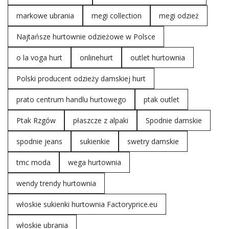
markowe ubrania
megi collection
megi odzież
Najtańsze hurtownie odzieżowe w Polsce
o la voga hurt
onlinehurt
outlet hurtownia
Polski producent odzieży damskiej hurt
prato centrum handlu hurtowego
ptak outlet
Ptak Rzgów
płaszcze z alpaki
Spodnie damskie
spodnie jeans
sukienkie
swetry damskie
tmc moda
wega hurtownia
wendy trendy hurtownia
włoskie sukienki hurtownia Factoryprice.eu
włoskie ubrania