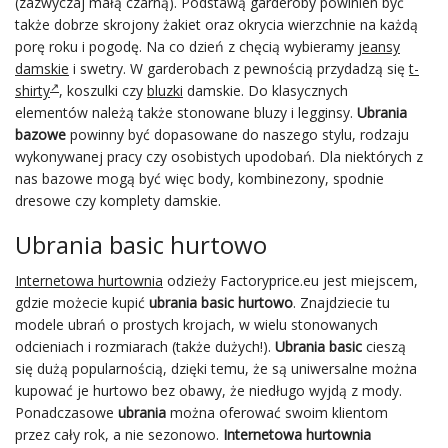
(zazwyczaj małą czarną). Podstawą garderoby powinien być
także dobrze skrojony żakiet oraz okrycia wierzchnie na każdą
porę roku i pogodę. Na co dzień z chęcią wybieramy
jeansy
damskie
i swetry. W garderobach z pewnością przydadzą się
t-
shirty
, koszulki czy
bluzki
damskie. Do klasycznych
elementów należą także stonowane bluzy i legginsy.
Ubrania
bazowe
powinny być dopasowane do naszego stylu, rodzaju
wykonywanej pracy czy osobistych upodobań. Dla niektórych z
nas bazowe mogą być więc body, kombinezony, spodnie
dresowe czy komplety damskie.
Ubrania basic hurtowo
Internetowa hurtownia
odzieży Factoryprice.eu jest miejscem,
gdzie możecie kupić
ubrania basic hurtowo
. Znajdziecie tu
modele ubrań o prostych krojach, w wielu stonowanych
odcieniach i rozmiarach (także dużych!).
Ubrania basic
cieszą
się dużą popularnością, dzięki temu, że są uniwersalne można
kupować je hurtowo bez obawy, że niedługo wyjdą z mody.
Ponadczasowe
ubrania
można oferować swoim klientom
przez cały rok, a nie sezonowo.
Internetowa hurtownia