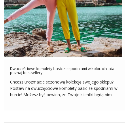
Dwuczęściowe komplety basic ze spodniami w kolorach lata –
poznaj bestsellery
Chcesz urozmaicić sezonową kolekcję swojego sklepu?
Postaw na dwuczęściowe komplety basic ze spodniami w
hurcie! Możesz być pewien, że Twoje klientki będą nimi
zachwycone i chętnie wrócą po więcej. Jeśli nie masz
pewności, które modele są obecnie na topie, przeczytaj
poniższy tekst. Dzięki temu z […]