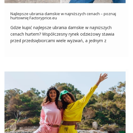
Najlepsze ubrania damskie w najniższych cenach – poznaj
hurtownię Factoryprice.eu
Gdzie kupić najlepsze ubrania damskie w najniższych
cenach hurtem? Współczesny rynek odzieżowy stawia
przed przedsiębiorcami wiele wyzwań, a jednym z
kluczowych czynników sukcesu jest dostęp do atrakcyjnej
oferty ubrań damskich w konkurencyjnych cenach. W
poszukiwaniu odpowiedzi na te potrzeby, warto zwrócić
uwagę na hurtownie odzieżowe, […]