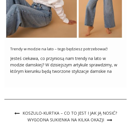
Trendy w modzie na lato – tego będziesz potrzebować!
Jesteś ciekawa, co przyniosą nam trendy na lato w
modzie damskiej? W dzisiejszym artykule sprawdzimy, w
którym kierunku będą tworzone stylizacje damskie na
lato, a przy okazji poruszymy nawet najbardziej
szczegółowe kwestie ubioru kobiet. Podpowiemy Wam,
które elementy garderoby pozwolą uzyskać oryginalne
outfity ociekające trendami […]
KOSZULO-KURTKA – CO TO JEST I JAK JĄ NOSIĆ?
WYGODNA SUKIENKA NA KILKA OKAZJI