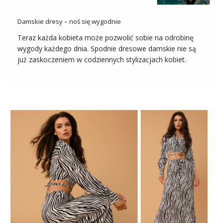
Damskie dresy – noś się wygodnie
Teraz każda kobieta może pozwolić sobie na odrobinę
wygody każdego dnia. Spodnie dresowe damskie nie są
już zaskoczeniem w codziennych stylizacjach kobiet.
Wręcz przeciwnie, bardzo chętnie uwzględnia się je w
najrozmaitszych stylizacjach. Wiedząc, jak bardzo je
kochacie, postanowiłam dokonać przeglądu
najciekawszych modeli na wiosnę. Dodatkowo […]