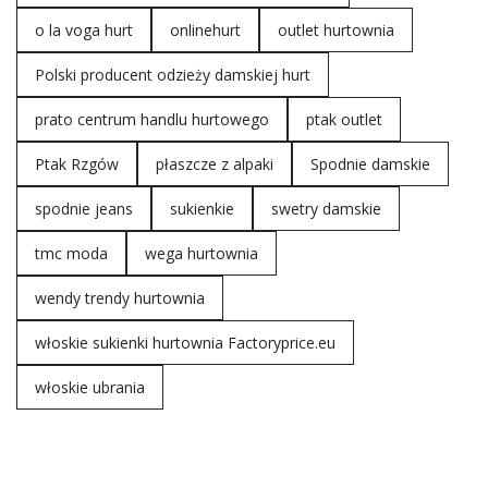
o la voga hurt
onlinehurt
outlet hurtownia
Polski producent odzieży damskiej hurt
prato centrum handlu hurtowego
ptak outlet
Ptak Rzgów
płaszcze z alpaki
Spodnie damskie
spodnie jeans
sukienkie
swetry damskie
tmc moda
wega hurtownia
wendy trendy hurtownia
włoskie sukienki hurtownia Factoryprice.eu
włoskie ubrania