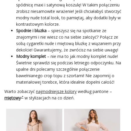
spódnicę maxi i satynową koszulę! W takim połączeniu
zrobisz niesamowite wrażenie! Jeśli chciałabyś stworzyć
modny nude total look, to pamiętaj, aby dodatki były w
kontrastowym kolorze.
Spodnie i bluzka
– spieszysz się na spotkanie ze
znajomymi i nie wiesz co na siebie założyć? Połącz ze
sobą
cygaretki
nude i miętową bluzkę z wiązaniem przy
dekolcie! Gwarantujemy, że zwrócisz na siebie uwagę!
Modny komplet
– nie ma to jak modny komplet nude!
Świetnie sprawdzi się podczas letniego odpoczynku. Na
upalne dni polecamy szczególnie połączenie
bawełnianego crop topu z szortami! Nie zapomnij o
materiałowej torebce, która idealnie dopełni całość!
Warto zobaczyć
najmodniejsze kolory
według pantone –
miętowy
w stylizacjach na co dzień.