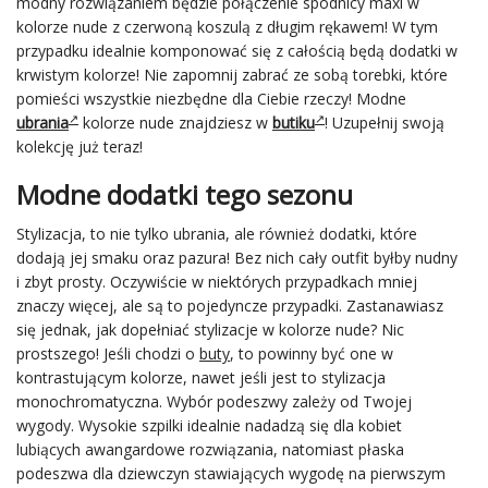
modny rozwiązaniem będzie połączenie spódnicy maxi w
kolorze nude z czerwoną koszulą z długim rękawem! W tym
przypadku idealnie komponować się z całością będą dodatki w
krwistym kolorze! Nie zapomnij zabrać ze sobą torebki, które
pomieści wszystkie niezbędne dla Ciebie rzeczy! Modne
ubrania
kolorze nude znajdziesz w
butiku
! Uzupełnij swoją
kolekcję już teraz!
Modne dodatki tego sezonu
Stylizacja, to nie tylko ubrania, ale również dodatki, które
dodają jej smaku oraz pazura! Bez nich cały outfit byłby nudny
i zbyt prosty. Oczywiście w niektórych przypadkach mniej
znaczy więcej, ale są to pojedyncze przypadki. Zastanawiasz
się jednak, jak dopełniać stylizacje w kolorze nude? Nic
prostszego! Jeśli chodzi o
buty
, to powinny być one w
kontrastującym kolorze, nawet jeśli jest to stylizacja
monochromatyczna. Wybór podeszwy zależy od Twojej
wygody. Wysokie szpilki idealnie nadadzą się dla kobiet
lubiących awangardowe rozwiązania, natomiast płaska
podeszwa dla dziewczyn stawiających wygodę na pierwszym