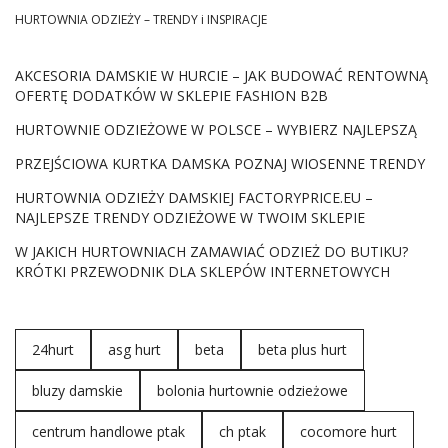
HURTOWNIA ODZIEŻY – TRENDY i INSPIRACJE
AKCESORIA DAMSKIE W HURCIE – JAK BUDOWAĆ RENTOWNĄ
OFERTĘ DODATKÓW W SKLEPIE FASHION B2B
HURTOWNIE ODZIEŻOWE W POLSCE – WYBIERZ NAJLEPSZĄ
PRZEJŚCIOWA KURTKA DAMSKA POZNAJ WIOSENNE TRENDY
HURTOWNIA ODZIEŻY DAMSKIEJ FACTORYPRICE.EU –
NAJLEPSZE TRENDY ODZIEŻOWE W TWOIM SKLEPIE
W JAKICH HURTOWNIACH ZAMAWIAĆ ODZIEŻ DO BUTIKU?
KRÓTKI PRZEWODNIK DLA SKLEPÓW INTERNETOWYCH
24hurt
asg hurt
beta
beta plus hurt
bluzy damskie
bolonia hurtownie odzieżowe
centrum handlowe ptak
ch ptak
cocomore hurt