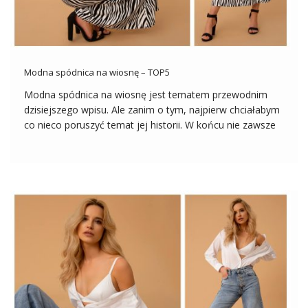
Modna spódnica na wiosnę – TOP5
Modna spódnica na wiosnę jest tematem przewodnim
dzisiejszego wpisu. Ale zanim o tym, najpierw chciałabym
co nieco poruszyć temat jej historii. W końcu nie zawsze
tak było, że w sklepach czekało na nas tysiące
różnorodnych modeli, które idealnie skrojone mogą bawić
się naszą sylwetką i […]