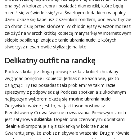
ona być w kolorze srebra i posiadać diamenciki, które będą
mienić się w świetle księżyca. Świetnym dodatkiem w upalny
dzień okaże się kapelusz z szerokim rondlem, ponieważ będzie
on chronić Cię przed słońcem! W chłodniejszy wieczór możesz
założyć na wierzch krótką kobiecą marynarkę! W internetowym
sklepie papilion.pl znajdzie
tanie ubrania nude
, z których
stworzysz niesamowite stylizacje na lato!
Delikatny outfit na randkę
Podczas kolacji z drugą połową każda z kobiet chciałaby
wyglądać ponętnie i kobieco! Jednak nie każda wie, jak to
osiągnąć! Ty też posiadasz taki problem? W takim razie
śpieszymy z podpowiedzią! Podczas spotkania z ukochanym
najlepszym wyborem okażą się
modne ubrania nude
!
Oczywiście ważne jest to, na jaki fason postawisz.
Przedstawimy Ci dwa świetne rozwiązania. Pierwszym z nich
jest satynowa
sukienka
! Dopełniona czerwonymi dodatkami
idealnie skomponuje się z sukienką w kolorze nude!
Gwarantujemy, że zrobisz niebywałe wrażenie! Drugim równie